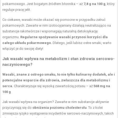
pokarmowego. Jest bogatym źródłem błonnika – aż
7,8 g na 100 g
, który
reguluje pracę jelit.
Co ciekawe, wasabi może okazać się pomocne w przypadku zatruć
pokarmowych. Zawarte w nim izotiocyjaniany działają neutralizująco na
substancje rakotwórcze i wspomagają naturalną detoksykację
organizmu.
Regularne spożywanie wasabi przynosi korzyści dla
całego układu pokarmowego.
Dlatego, jeśli lubisz ostre smaki, warto
włączyć je do swojej diety!
Jak wasabi wpływa na metabolizm i stan zdrowia sercowo-
naczyniowego?
Wasabi, znane z ostrego smaku, to nie tylko kulinarny dodatek, ale i
potencjalne wsparcie dla zdrowia, zwłaszcza dla metabolizmu i
serca.
Charakteryzuje się wysoką zawartością potasu – aż
568 mg na
100 g
.
Jak wasabi wpływa na organizm? Zawarte w nim substancje aktywnie
przyczyniają się do
obniżenia poziomu cholesterolu
. To z kolei
zmniejsza ryzyko wystąpienia incydentów sercowo-naczyniowych, takich