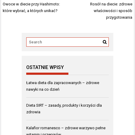
Nawigacja
Owoce w diecie przy Hashimoto:
Rosół na diecie: zdrowe
wpisu
które wybrać, a których unikać?
właściwości i sposób
przygotowania
OSTATNIE WPISY
Łatwa dieta dla zapracowanych – zdrowe
nawyki na co dzień
Dieta SIRT – zasady, produkty i korzyści dla
zdrowia
Kalafior romanesco – zdrowe warzywo pełne
witamin i przepisów