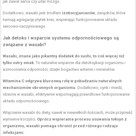
jak zawał serca czy udar mózgu.
Dodatkowo, wasabi jest źródłem
izotiocyjanianów
, związków, które
hamują agregację płytek krwi, wspierając funkcjonowanie układu
sercowo-naczyniowego.
Jak detoks i wsparcie systemu odpornościowego są
związane z wasabi?
Wasabi, znane jako pikantny dodatek do sushi, to coś więcej niż
tylko ostry smak.
To naturalne wsparcie dla detoksykacji organizmu i
wzmocnienia odporności, dzięki bogactwu witamin i minerałów.
Witamina C odgrywa kluczową rolę w pobudzaniu naturalnych
mechanizmów obronnych organizmu.
Dodatkowo, cynk i miedź,
obecne w wasabi, efektywnie wspomagają prawidłowe funkcjonowanie
układu odpornościowego.
Włączenie wasabi do diety, nawet w niewielkich ilościach, może przynieść
wymierne korzyści.
Oprócz wspierania procesu usuwania toksyn z
organizmu, wasabi pomaga chronić przed różnego rodzaju
infekcjami.