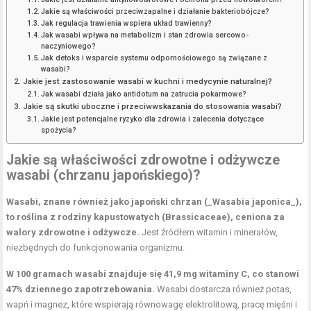
Jakie są właściwości przeciwzapalne i działanie bakteriobójcze?
Jak regulacja trawienia wspiera układ trawienny?
Jak wasabi wpływa na metabolizm i stan zdrowia sercowo-
naczyniowego?
Jak detoks i wsparcie systemu odpornościowego są związane z
wasabi?
Jakie jest zastosowanie wasabi w kuchni i medycynie naturalnej?
Jak wasabi działa jako antidotum na zatrucia pokarmowe?
Jakie są skutki uboczne i przeciwwskazania do stosowania wasabi?
Jakie jest potencjalne ryzyko dla zdrowia i zalecenia dotyczące
spożycia?
Jakie są właściwości zdrowotne i odżywcze
wasabi (chrzanu japońskiego)?
Wasabi, znane również jako japoński chrzan (_Wasabia japonica_),
to roślina z rodziny kapustowatych (Brassicaceae), ceniona za
walory zdrowotne i odżywcze.
Jest źródłem witamin i minerałów,
niezbędnych do funkcjonowania organizmu.
W 100 gramach wasabi znajduje się 41,9 mg witaminy C, co stanowi
47% dziennego zapotrzebowania.
Wasabi dostarcza również potas,
wapń i magnez, które wspierają równowagę elektrolitową, pracę mięśni i