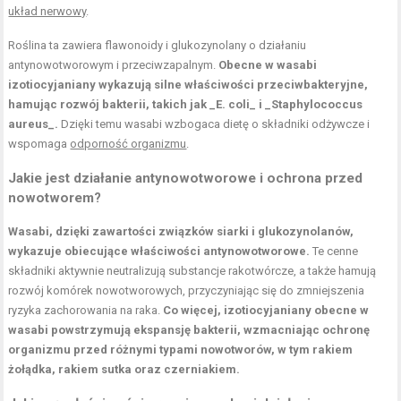
układ nerwowy
.
Roślina ta zawiera flawonoidy i glukozynolany o działaniu
antynowotworowym i przeciwzapalnym.
Obecne w wasabi
izotiocyjaniany wykazują silne właściwości przeciwbakteryjne,
hamując rozwój bakterii, takich jak _E. coli_ i _Staphylococcus
aureus_.
Dzięki temu wasabi wzbogaca dietę o składniki odżywcze i
wspomaga
odporność organizmu
.
Jakie jest działanie antynowotworowe i ochrona przed
nowotworem?
Wasabi, dzięki zawartości związków siarki i glukozynolanów,
wykazuje obiecujące właściwości antynowotworowe.
Te cenne
składniki aktywnie neutralizują substancje rakotwórcze, a także hamują
rozwój komórek nowotworowych, przyczyniając się do zmniejszenia
ryzyka zachorowania na raka.
Co więcej, izotiocyjaniany obecne w
wasabi powstrzymują ekspansję bakterii, wzmacniając ochronę
organizmu przed różnymi typami nowotworów, w tym rakiem
żołądka, rakiem sutka oraz czerniakiem.