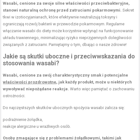
Wasabi, cenione za swoje silne właściwości przeciwbakteryjne,
stanowi naturalną ochronę przed zatruciami pokarmowymi.
Sekret
tkwi w izotiocyjanianach, które efektywnie neutralizują toksyny i
ograniczają rozwój bakterii w przewodzie pokarmowym. Regularne
włączanie wasabi do diety może korzystnie wpłynąć na funkcjonowanie
układu trawiennego, minimalizując ryzyko nieprzyjemnych dolegliwości
związanych z zatruciami. Pamiętajmy o tym, dbając o nasze zdrowie!
Jakie są skutki uboczne i przeciwwskazania do
stosowania wasabi?
Wasabi, cenione za swój charakterystyczny smak i potencjalne
właściwości prozdrowotne
, jak każdy produkt, może u niektórych
wywoływać niepożądane reakcje.
Warto więc pamiętać o zachowaniu
ostrożności.
Do najczęstszych skutków ubocznych spożycia wasabi zalicza się:
podrażnienie żołądka,
reakcje alergiczne u wrażliwych osób.
Osoby zmagające się z problemami żołądkowymi, takimi jak