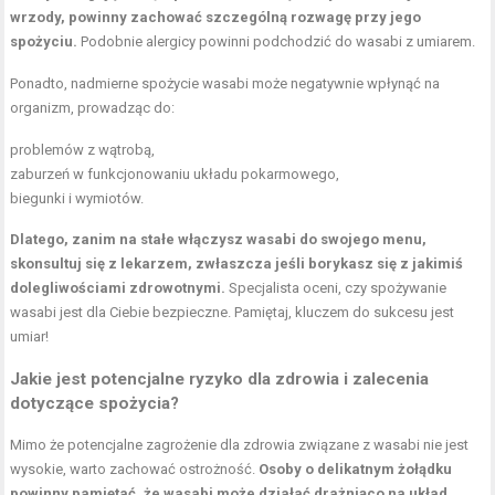
wrzody, powinny zachować szczególną rozwagę przy jego
spożyciu.
Podobnie alergicy powinni podchodzić do wasabi z umiarem.
Ponadto, nadmierne spożycie wasabi może negatywnie wpłynąć na
organizm, prowadząc do:
problemów z wątrobą,
zaburzeń w funkcjonowaniu układu pokarmowego,
biegunki i wymiotów.
Dlatego, zanim na stałe włączysz wasabi do swojego menu,
skonsultuj się z lekarzem, zwłaszcza jeśli borykasz się z jakimiś
dolegliwościami zdrowotnymi.
Specjalista oceni, czy spożywanie
wasabi jest dla Ciebie bezpieczne. Pamiętaj, kluczem do sukcesu jest
umiar!
Jakie jest potencjalne ryzyko dla zdrowia i zalecenia
dotyczące spożycia?
Mimo że potencjalne zagrożenie dla zdrowia związane z wasabi nie jest
wysokie, warto zachować ostrożność.
Osoby o delikatnym żołądku
powinny pamiętać, że wasabi może działać drażniąco na układ