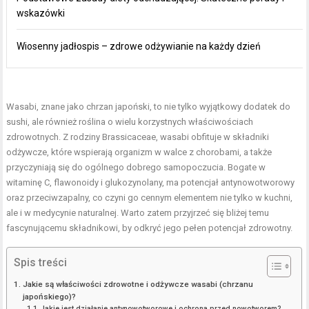
wskazówki
Wiosenny jadłospis – zdrowe odżywianie na każdy dzień
Wasabi, znane jako chrzan japoński, to nie tylko wyjątkowy dodatek do
sushi, ale również roślina o wielu korzystnych właściwościach
zdrowotnych. Z rodziny Brassicaceae, wasabi obfituje w składniki
odżywcze, które wspierają organizm w walce z chorobami, a także
przyczyniają się do ogólnego dobrego samopoczucia. Bogate w
witaminę C, flawonoidy i glukozynolany, ma potencjał antynowotworowy
oraz przeciwzapalny, co czyni go cennym elementem nie tylko w kuchni,
ale i w medycynie naturalnej. Warto zatem przyjrzeć się bliżej temu
fascynującemu składnikowi, by odkryć jego pełen potencjał zdrowotny.
Spis treści
Jakie są właściwości zdrowotne i odżywcze wasabi (chrzanu
japońskiego)?
Jakie jest działanie antynowotworowe i ochrona przed nowotworem?