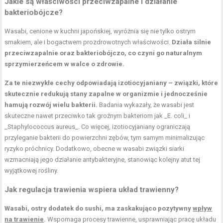
Jakie są właściwości przeciwzapalne i działanie
bakteriobójcze?
Wasabi, cenione w kuchni japońskiej, wyróżnia się nie tylko ostrym
smakiem, ale i bogactwem prozdrowotnych właściwości.
Działa silnie
przeciwzapalnie oraz bakteriobójczo, co czyni go naturalnym
sprzymierzeńcem w walce o zdrowie.
Za te niezwykłe cechy odpowiadają izotiocyjaniany – związki, które
skutecznie redukują stany zapalne w organizmie i jednocześnie
hamują rozwój wielu bakterii.
Badania wykazały, że wasabi jest
skuteczne nawet przeciwko tak groźnym bakteriom jak _E. coli_ i
_Staphylococcus aureus_. Co więcej, izotiocyjaniany ograniczają
przyleganie bakterii do powierzchni zębów, tym samym minimalizując
ryzyko próchnicy. Dodatkowo, obecne w wasabi związki siarki
wzmacniają jego działanie antybakteryjne, stanowiąc kolejny atut tej
wyjątkowej rośliny.
Jak regulacja trawienia wspiera układ trawienny?
Wasabi, ostry dodatek do sushi, ma zaskakująco pozytywny
wpływ
na trawienie
.
Wspomaga procesy trawienne, usprawniając pracę układu