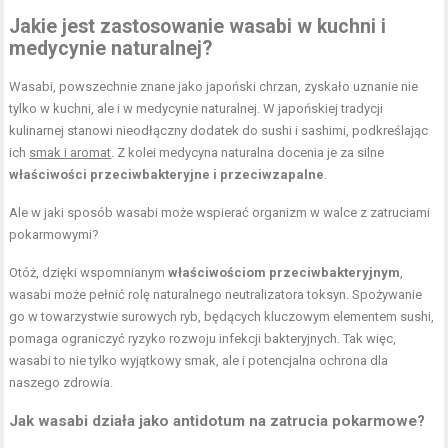
Jakie jest zastosowanie wasabi w kuchni i
medycynie naturalnej?
Wasabi, powszechnie znane jako japoński chrzan, zyskało uznanie nie
tylko w kuchni, ale i w medycynie naturalnej. W japońskiej tradycji
kulinarnej stanowi nieodłączny dodatek do sushi i sashimi, podkreślając
ich
smak i aromat
. Z kolei medycyna naturalna docenia je za silne
właściwości przeciwbakteryjne i przeciwzapalne
.
Ale w jaki sposób wasabi może wspierać organizm w walce z zatruciami
pokarmowymi?
Otóż, dzięki wspomnianym
właściwościom przeciwbakteryjnym
,
wasabi może pełnić rolę naturalnego neutralizatora toksyn. Spożywanie
go w towarzystwie surowych ryb, będących kluczowym elementem sushi,
pomaga ograniczyć ryzyko rozwoju infekcji bakteryjnych. Tak więc,
wasabi to nie tylko wyjątkowy smak, ale i potencjalna ochrona dla
naszego zdrowia.
Jak wasabi działa jako antidotum na zatrucia pokarmowe?