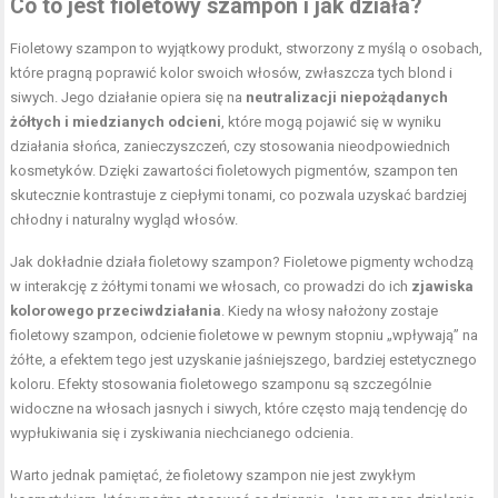
Co to jest fioletowy szampon i jak działa?
Fioletowy szampon to wyjątkowy produkt, stworzony z myślą o osobach,
które pragną poprawić kolor swoich włosów, zwłaszcza tych blond i
siwych. Jego działanie opiera się na
neutralizacji niepożądanych
żółtych i miedzianych odcieni
, które mogą pojawić się w wyniku
działania słońca, zanieczyszczeń, czy stosowania nieodpowiednich
kosmetyków. Dzięki zawartości fioletowych pigmentów, szampon ten
skutecznie kontrastuje z ciepłymi tonami, co pozwala uzyskać bardziej
chłodny i naturalny wygląd włosów.
Jak dokładnie działa fioletowy szampon? Fioletowe pigmenty wchodzą
w interakcję z żółtymi tonami we włosach, co prowadzi do ich
zjawiska
kolorowego przeciwdziałania
. Kiedy na włosy nałożony zostaje
fioletowy szampon, odcienie fioletowe w pewnym stopniu „wpływają” na
żółte, a efektem tego jest uzyskanie jaśniejszego, bardziej estetycznego
koloru. Efekty stosowania fioletowego szamponu są szczególnie
widoczne na włosach jasnych i siwych, które często mają tendencję do
wypłukiwania się i zyskiwania niechcianego odcienia.
Warto jednak pamiętać, że fioletowy szampon nie jest zwykłym