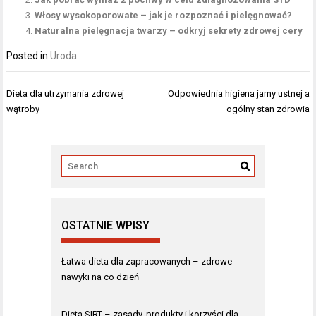
Włosy wysokoporowate – jak je rozpoznać i pielęgnować?
Naturalna pielęgnacja twarzy – odkryj sekrety zdrowej cery
Posted in
Uroda
Nawigacja
Dieta dla utrzymania zdrowej
Odpowiednia higiena jamy ustnej a
wpisu
wątroby
ogólny stan zdrowia
OSTATNIE WPISY
Łatwa dieta dla zapracowanych – zdrowe
nawyki na co dzień
Dieta SIRT – zasady, produkty i korzyści dla