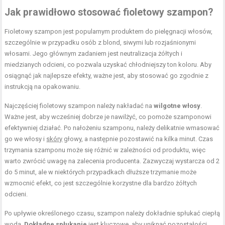
Jak prawidłowo stosować fioletowy szampon?
Fioletowy szampon jest popularnym produktem do pielęgnacji włosów,
szczególnie w przypadku osób z blond, siwymi lub rozjaśnionymi
włosami. Jego głównym zadaniem jest neutralizacja żółtych i
miedzianych odcieni, co pozwala uzyskać chłodniejszy ton koloru. Aby
osiągnąć jak najlepsze efekty, ważne jest, aby stosować go zgodnie z
instrukcją na opakowaniu.
Najczęściej fioletowy szampon należy nakładać na
wilgotne włosy
.
Ważne jest, aby wcześniej dobrze je nawilżyć, co pomoże szamponowi
efektywniej działać. Po nałożeniu szamponu, należy delikatnie wmasować
go we włosy i
skóry
głowy, a następnie pozostawić na kilka minut. Czas
trzymania szamponu może się różnić w zależności od produktu, więc
warto zwrócić uwagę na zalecenia producenta. Zazwyczaj wystarcza od 2
do 5 minut, ale w niektórych przypadkach dłuższe trzymanie może
wzmocnić efekt, co jest szczególnie korzystne dla bardzo żółtych
odcieni.
Po upływie określonego czasu, szampon należy dokładnie spłukać ciepłą
wodą
.
Dokładne spłukanie
jest kluczowe, aby uniknąć pozostałości,