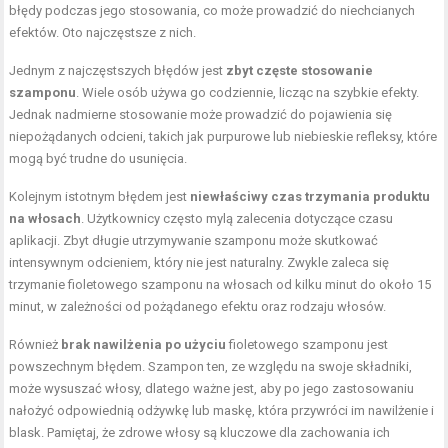
błędy podczas jego stosowania, co może prowadzić do niechcianych
efektów. Oto najczęstsze z nich.
Jednym z najczęstszych błędów jest
zbyt częste stosowanie
szamponu
. Wiele osób używa go codziennie, licząc na szybkie efekty.
Jednak nadmierne stosowanie może prowadzić do pojawienia się
niepożądanych odcieni, takich jak purpurowe lub niebieskie refleksy, które
mogą być trudne do usunięcia.
Kolejnym istotnym błędem jest
niewłaściwy czas trzymania produktu
na włosach
. Użytkownicy często mylą zalecenia dotyczące czasu
aplikacji. Zbyt długie utrzymywanie szamponu może skutkować
intensywnym odcieniem, który nie jest naturalny. Zwykle zaleca się
trzymanie fioletowego szamponu na włosach od kilku minut do około 15
minut, w zależności od pożądanego efektu oraz rodzaju włosów.
Również
brak nawilżenia po użyciu
fioletowego szamponu jest
powszechnym błędem. Szampon ten, ze względu na swoje składniki,
może wysuszać włosy, dlatego ważne jest, aby po jego zastosowaniu
nałożyć odpowiednią odżywkę lub maskę, która przywróci im nawilżenie i
blask. Pamiętaj, że zdrowe włosy są kluczowe dla zachowania ich