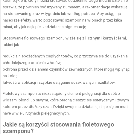
kosmetykiem, który można stosować codziennie. Jego mocne działanie
sprawia, że powinien być używany z umiarem, a rekomendacje wskazują
na stosowanie go raz w tygodniu lub według potrzeb. Aby osiągnąć
najlepsze efekty, warto pozostawić szampon na włosach przez kilka
minut, aby jak najlepiej zadziałał na pigmentację.
Stosowanie fioletowego szamponu wiąże się z
licznymi korzyściami
,
takimi jak:
redukcja niepożądanych ciepłych tonów, co przyczynia się do uzyskania
chłodniejszego odcienia włosów,
ochrona przed działaniem czynników zewnętrznych, które mogą wpłynąć
na kolor,
łatwość w aplikacji i szybkie osiąganie oczekiwanych rezultatów.
Fioletowy szampon to niezastąpiony element pielęgnacji dla osób z
włosami blond lub siwymi, które pragną cieszyć się estetycznym i żywym
kolorem przez dłuższy czas. Dzięki swojemu działaniu, staje się on must-
have w wielu rutynach pielęgnacyjnych.
Jakie są korzyści stosowania fioletowego
szamponu?