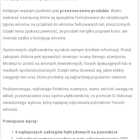
Kolejnym ważnym punktem jest
przeznaczenie produktu
. Warto
wybierać szampony, które są specjalnie formułowane do określonych
typów włosów, na przykład do włosów farbowanych lub zniszczonych.
Dzięki temu zyskasz pewność, że produkt nie tylko poprawi kolor, ale
również zadba o kondycję włosów.
Opinie innych użytkowników są także cennym źródłem informacji. Przed
zakupem dobrze jest sprawdzić recenzje i oceny danego szamponu.
Możesz to zrobić na stronach internetowych, forach dyskusyjnych lub w
mediach społecznościowych. Dzięki temu dowiesz się, jakie efekty
osiągnęli inni oraz, które produkty są najbardziej popularne i cenione.
Podsumowując, wybierając fioletowy szampon, warto zwrócić uwagę na
skład, przeznaczenie oraz opinie użytkowników, co pomoże Ci dokonać
świadomego wyboru, który najlepiej odpowiada potrzebom Twoich
włosów.
Powiązane wpisy:
6 najlepszych zabiegów hybrydowych na paznokcie
Jak pobrać wymaz z pochwy w celu zdiagnozowania STD