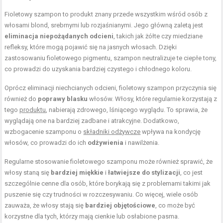
Fioletowy szampon to produkt znany przede wszystkim wśród osób z
włosami blond, srebrnymi lub rozjaśnianymi. Jego główną zaletą jest
eliminacja niepożądanych odcieni
, takich jak żółte czy miedziane
refleksy, które mogą pojawić się na jasnych włosach. Dzięki
zastosowaniu fioletowego pigmentu, szampon neutralizuje te ciepłe tony,
co prowadzi do uzyskania bardziej czystego i chłodnego koloru.
Oprócz eliminacji niechcianych odcieni, fioletowy szampon przyczynia się
również do
poprawy blasku
włosów. Włosy, które regularnie korzystają z
tego
produktu
, nabierają zdrowego, lśniącego wyglądu. To sprawia, że
wyglądają one na bardziej zadbane i atrakcyjne. Dodatkowo,
wzbogacenie szamponu o
składniki odżywcze
wpływa na kondycję
włosów, co prowadzi do ich
odżywienia
i nawilżenia.
Regularne stosowanie fioletowego szamponu może również sprawić, że
włosy staną się
bardziej miękkie
i
łatwiejsze do stylizacji
, co jest
szczególnie cenne dla osób, które borykają się z problemami takimi jak
puszenie się czy trudności w rozczesywaniu. Co więcej, wiele osób
zauważa, że włosy stają się
bardziej objętościowe
, co może być
korzystne dla tych, którzy mają cienkie lub osłabione pasma.