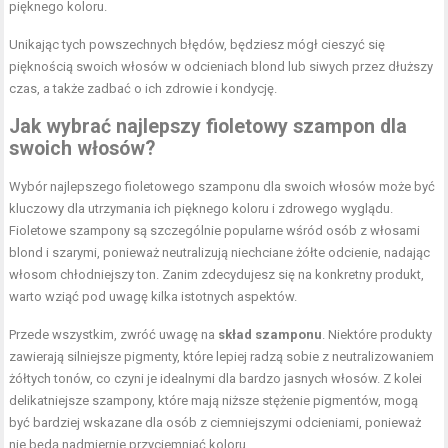
pięknego koloru.
Unikając tych powszechnych błędów, będziesz mógł cieszyć się
pięknością swoich włosów w odcieniach blond lub siwych przez dłuższy
czas, a także zadbać o ich zdrowie i kondycję.
Jak wybrać najlepszy fioletowy szampon dla
swoich włosów?
Wybór najlepszego fioletowego szamponu dla swoich włosów może być
kluczowy dla utrzymania ich pięknego koloru i zdrowego wyglądu.
Fioletowe szampony są szczególnie popularne wśród osób z włosami
blond i szarymi, ponieważ neutralizują niechciane żółte odcienie, nadając
włosom chłodniejszy ton. Zanim zdecydujesz się na konkretny produkt,
warto wziąć pod uwagę kilka istotnych aspektów.
Przede wszystkim, zwróć uwagę na
skład szamponu
. Niektóre produkty
zawierają silniejsze pigmenty, które lepiej radzą sobie z neutralizowaniem
żółtych tonów, co czyni je idealnymi dla bardzo jasnych włosów. Z kolei
delikatniejsze szampony, które mają niższe stężenie pigmentów, mogą
być bardziej wskazane dla osób z ciemniejszymi odcieniami, ponieważ
nie będą nadmiernie przyciemniać koloru.