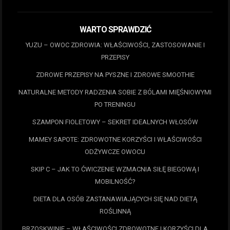
WARTO SPRAWDZIĆ
YUZU – OWOC ZDROWIA: WŁAŚCIWOŚCI, ZASTOSOWANIE I
PRZEPISY
ZDROWE PRZEPISY NA PYSZNE I ZDROWE SMOOTHIE
NATURALNE METODY RADZENIA SOBIE Z BÓLAMI MIĘŚNIOWYMI
PO TRENINGU
SZAMPON FIOLETOWY – SEKRET IDEALNYCH WŁOSÓW
MAMEY SAPOTE: ZDROWOTNE KORZYŚCI I WŁAŚCIWOŚCI
ODŻYWCZE OWOCU
SKIP C – JAK TO ĆWICZENIE WZMACNIA SIŁĘ BIEGOWĄ I
MOBILNOŚĆ?
DIETA DLA OSÓB ZASTANAWIAJĄCYCH SIĘ NAD DIETĄ
ROŚLINNĄ
BRZOSKWINIE – WŁAŚCIWOŚCI ZDROWOTNE I KORZYŚCI DLA