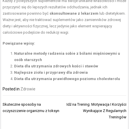
Każdy z powyższych suplementów ma swoje unikalne właściwości i może
przyczynić się do lepszych rezultatów odchudzania, jednak ich
zastosowanie powinno być
skonsultowane z lekarzem
lub dietetykiem.
Ważne jest, aby nie traktować suplementów jako zamienników zdrowej
diety i aktywności fizycznej, lecz jedynie jako element wspierający
całościowe podejście do redukcji wagi.
Powiązane wpisy:
Naturalne metody radzenia sobie z bólami mięśniowymi u
osób starszych
Dieta dla utrzymania zdrowych kości i stawów
Najlepsze zioła i przyprawy dla zdrowia
Dieta dla utrzymania prawidłowego poziomu cholesterolu
Posted in
Zdrowie
Nawigacja
Skuteczne sposoby na
Idź na Trening: Motywacja I Korzyści
wpisu
oczyszczenie organizmu z toksyn
Wynikające Z Regularnych
Treningów