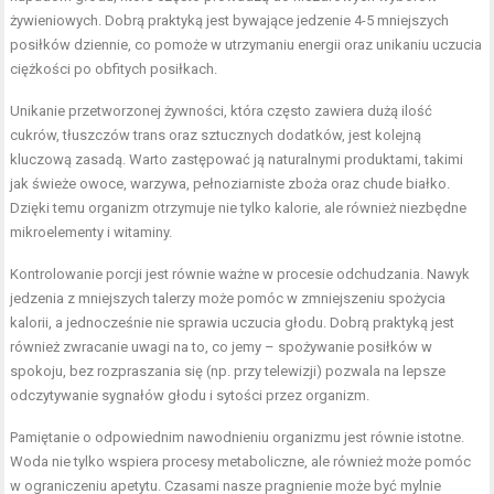
żywieniowych. Dobrą praktyką jest bywające jedzenie 4-5 mniejszych
posiłków dziennie, co pomoże w utrzymaniu energii oraz unikaniu uczucia
ciężkości po obfitych posiłkach.
Unikanie przetworzonej żywności, która często zawiera dużą ilość
cukrów, tłuszczów trans oraz sztucznych dodatków, jest kolejną
kluczową zasadą. Warto zastępować ją naturalnymi produktami, takimi
jak świeże owoce, warzywa, pełnoziarniste zboża oraz chude białko.
Dzięki temu organizm otrzymuje nie tylko kalorie, ale również niezbędne
mikroelementy i witaminy.
Kontrolowanie porcji jest równie ważne w procesie odchudzania. Nawyk
jedzenia z mniejszych talerzy może pomóc w zmniejszeniu spożycia
kalorii, a jednocześnie nie sprawia uczucia głodu. Dobrą praktyką jest
również zwracanie uwagi na to, co jemy – spożywanie posiłków w
spokoju, bez rozpraszania się (np. przy telewizji) pozwala na lepsze
odczytywanie sygnałów głodu i sytości przez organizm.
Pamiętanie o odpowiednim nawodnieniu organizmu jest równie istotne.
Woda nie tylko wspiera procesy metaboliczne, ale również może pomóc
w ograniczeniu apetytu. Czasami nasze pragnienie może być mylnie