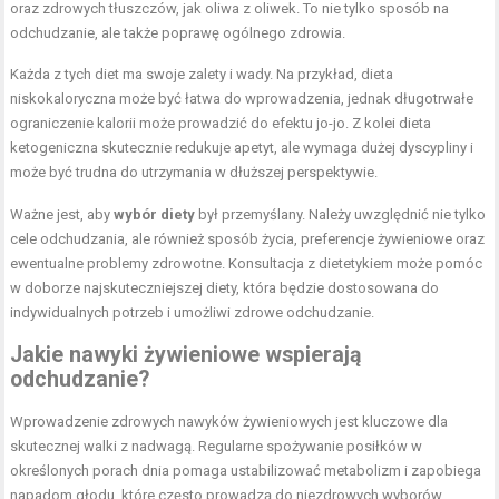
oraz
zdrowych
tłuszczów, jak oliwa z oliwek. To nie tylko sposób na
odchudzanie, ale także poprawę ogólnego zdrowia.
Każda z tych diet ma swoje zalety i wady. Na przykład, dieta
niskokaloryczna może być łatwa do wprowadzenia, jednak długotrwałe
ograniczenie kalorii może prowadzić do efektu jo-jo. Z kolei dieta
ketogeniczna skutecznie redukuje apetyt, ale wymaga dużej dyscypliny i
może być trudna do utrzymania w dłuższej perspektywie.
Ważne jest, aby
wybór diety
był przemyślany. Należy uwzględnić nie tylko
cele odchudzania, ale również sposób życia, preferencje żywieniowe oraz
ewentualne problemy zdrowotne. Konsultacja z dietetykiem może pomóc
w doborze najskuteczniejszej diety, która będzie dostosowana do
indywidualnych potrzeb i umożliwi zdrowe odchudzanie.
Jakie
nawyki żywieniowe
wspierają
odchudzanie?
Wprowadzenie zdrowych nawyków żywieniowych jest kluczowe dla
skutecznej walki z nadwagą. Regularne spożywanie posiłków w
określonych porach dnia pomaga ustabilizować metabolizm i zapobiega
napadom głodu, które często prowadzą do niezdrowych wyborów