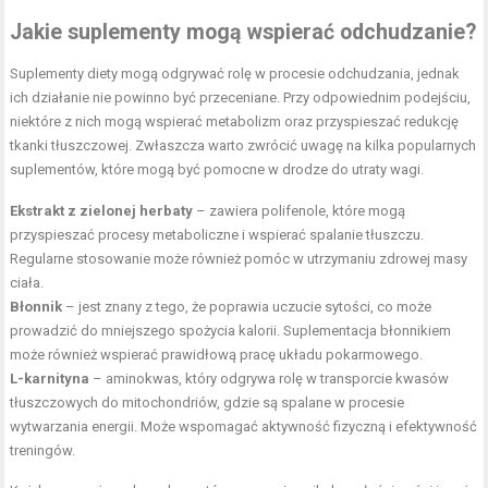
Jakie suplementy mogą wspierać odchudzanie?
Suplementy diety mogą odgrywać rolę w procesie odchudzania, jednak
ich działanie nie powinno być przeceniane. Przy odpowiednim podejściu,
niektóre z nich mogą wspierać metabolizm oraz przyspieszać redukcję
tkanki tłuszczowej. Zwłaszcza warto zwrócić uwagę na kilka popularnych
suplementów, które mogą być pomocne w drodze do utraty wagi.
Ekstrakt z
zielonej herbaty
– zawiera polifenole, które mogą
przyspieszać procesy metaboliczne i wspierać
spalanie tłuszczu
.
Regularne stosowanie może również pomóc w utrzymaniu zdrowej masy
ciała.
Błonnik
– jest znany z tego, że poprawia uczucie sytości, co może
prowadzić do mniejszego spożycia kalorii. Suplementacja błonnikiem
może również wspierać prawidłową pracę układu pokarmowego.
L-karnityna
– aminokwas, który odgrywa rolę w transporcie kwasów
tłuszczowych do mitochondriów, gdzie są spalane w procesie
wytwarzania energii. Może wspomagać aktywność fizyczną i efektywność
treningów.