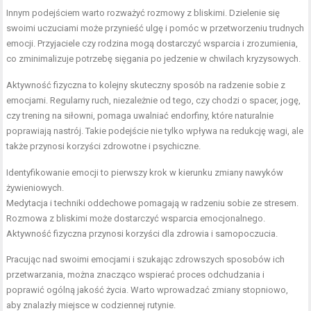
Innym podejściem warto rozważyć rozmowy z bliskimi. Dzielenie się
swoimi uczuciami może przynieść ulgę i pomóc w przetworzeniu trudnych
emocji. Przyjaciele czy rodzina mogą dostarczyć wsparcia i zrozumienia,
co zminimalizuje potrzebę sięgania po jedzenie w chwilach kryzysowych.
Aktywność fizyczna to kolejny skuteczny sposób na radzenie sobie z
emocjami. Regularny ruch, niezależnie od tego, czy chodzi o spacer, jogę,
czy trening na siłowni, pomaga uwalniać endorfiny, które naturalnie
poprawiają nastrój. Takie podejście nie tylko wpływa na redukcję wagi, ale
także przynosi korzyści zdrowotne i psychiczne.
Identyfikowanie emocji to pierwszy krok w kierunku zmiany nawyków
żywieniowych.
Medytacja i techniki oddechowe pomagają w radzeniu sobie ze stresem.
Rozmowa z bliskimi może dostarczyć wsparcia emocjonalnego.
Aktywność fizyczna przynosi korzyści dla zdrowia i samopoczucia.
Pracując nad swoimi emocjami i szukając zdrowszych sposobów ich
przetwarzania, można znacząco wspierać proces odchudzania i
poprawić ogólną jakość życia. Warto wprowadzać zmiany stopniowo,
aby znalazły miejsce w codziennej rutynie.