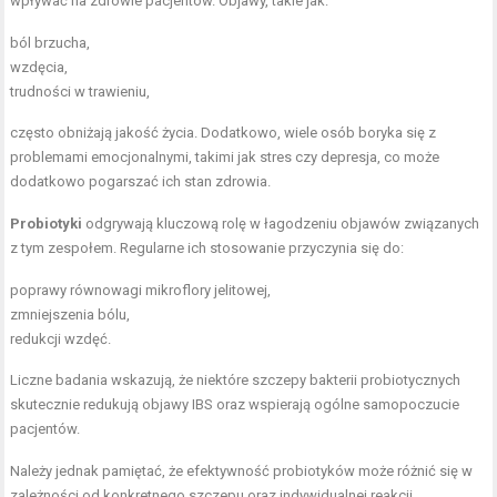
wpływać na zdrowie pacjentów. Objawy, takie jak:
ból brzucha,
wzdęcia,
trudności w trawieniu,
często obniżają jakość życia. Dodatkowo, wiele osób boryka się z
problemami emocjonalnymi, takimi jak stres czy depresja, co może
dodatkowo pogarszać ich stan zdrowia.
Probiotyki
odgrywają kluczową rolę w łagodzeniu objawów związanych
z tym zespołem. Regularne ich stosowanie przyczynia się do:
poprawy równowagi mikroflory jelitowej,
zmniejszenia bólu,
redukcji wzdęć.
Liczne badania wskazują, że niektóre szczepy bakterii probiotycznych
skutecznie redukują objawy IBS oraz wspierają ogólne samopoczucie
pacjentów.
Należy jednak pamiętać, że efektywność probiotyków może różnić się w
zależności od konkretnego szczepu oraz indywidualnej reakcji