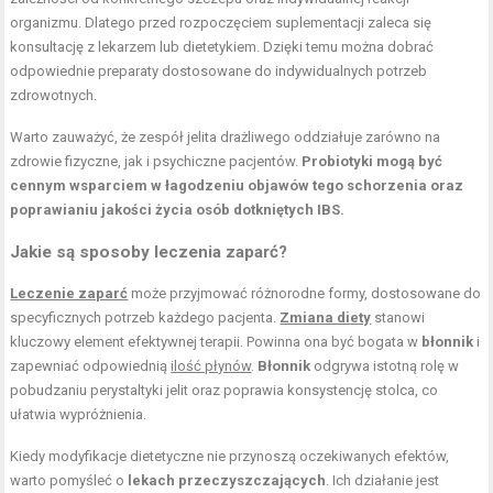
organizmu. Dlatego przed rozpoczęciem suplementacji zaleca się
konsultację z lekarzem lub dietetykiem. Dzięki temu można dobrać
odpowiednie preparaty dostosowane do indywidualnych potrzeb
zdrowotnych.
Warto zauważyć, że zespół jelita drażliwego oddziałuje zarówno na
zdrowie fizyczne, jak i psychiczne pacjentów.
Probiotyki mogą być
cennym wsparciem w łagodzeniu objawów tego schorzenia oraz
poprawianiu jakości życia osób dotkniętych IBS.
Jakie są sposoby leczenia zaparć?
Leczenie zaparć
może przyjmować różnorodne formy, dostosowane do
specyficznych potrzeb każdego pacjenta.
Zmiana diety
stanowi
kluczowy element efektywnej terapii. Powinna ona być bogata w
błonnik
i
zapewniać odpowiednią
ilość płynów
.
Błonnik
odgrywa istotną rolę w
pobudzaniu perystaltyki jelit oraz poprawia konsystencję stolca, co
ułatwia wypróżnienia.
Kiedy modyfikacje dietetyczne nie przynoszą oczekiwanych efektów,
warto pomyśleć o
lekach przeczyszczających
. Ich działanie jest