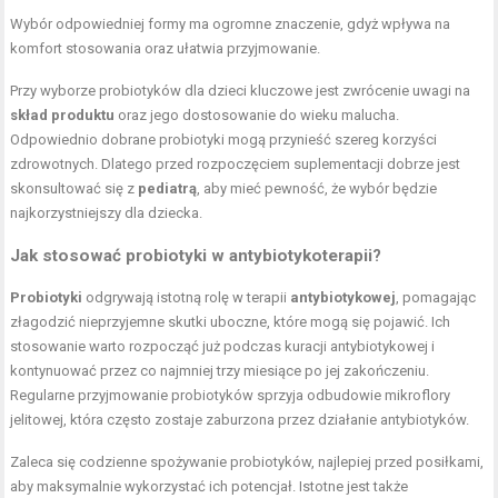
Wybór odpowiedniej formy ma ogromne znaczenie, gdyż wpływa na
komfort stosowania oraz ułatwia przyjmowanie.
Przy wyborze probiotyków dla dzieci kluczowe jest zwrócenie uwagi na
skład produktu
oraz jego dostosowanie do wieku malucha.
Odpowiednio dobrane probiotyki mogą przynieść szereg korzyści
zdrowotnych. Dlatego przed rozpoczęciem suplementacji dobrze jest
skonsultować się z
pediatrą
, aby mieć pewność, że wybór będzie
najkorzystniejszy dla dziecka.
Jak stosować probiotyki w antybiotykoterapii?
Probiotyki
odgrywają istotną rolę w terapii
antybiotykowej
, pomagając
złagodzić nieprzyjemne skutki uboczne, które mogą się pojawić. Ich
stosowanie warto rozpocząć już podczas kuracji antybiotykowej i
kontynuować przez co najmniej trzy miesiące po jej zakończeniu.
Regularne przyjmowanie probiotyków sprzyja odbudowie mikroflory
jelitowej, która często zostaje zaburzona przez działanie antybiotyków.
Zaleca się codzienne spożywanie probiotyków, najlepiej przed posiłkami,
aby maksymalnie wykorzystać ich potencjał. Istotne jest także