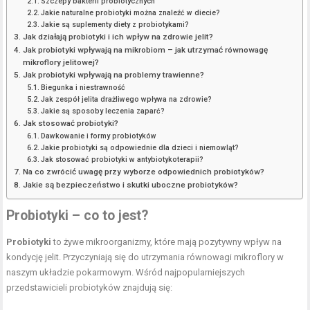
Szczepy bakterii probiotycznych
Jakie naturalne probiotyki można znaleźć w diecie?
Jakie są suplementy diety z probiotykami?
Jak działają probiotyki i ich wpływ na zdrowie jelit?
Jak probiotyki wpływają na mikrobiom – jak utrzymać równowagę
mikroflory jelitowej?
Jak probiotyki wpływają na problemy trawienne?
Biegunka i niestrawność
Jak zespół jelita drażliwego wpływa na zdrowie?
Jakie są sposoby leczenia zaparć?
Jak stosować probiotyki?
Dawkowanie i formy probiotyków
Jakie probiotyki są odpowiednie dla dzieci i niemowląt?
Jak stosować probiotyki w antybiotykoterapii?
Na co zwrócić uwagę przy wyborze odpowiednich probiotyków?
Jakie są bezpieczeństwo i skutki uboczne probiotyków?
Probiotyki – co to jest?
Probiotyki
to żywe mikroorganizmy, które mają pozytywny wpływ na
kondycję jelit. Przyczyniają się do utrzymania równowagi mikroflory w
naszym układzie pokarmowym. Wśród najpopularniejszych
przedstawicieli probiotyków znajdują się: