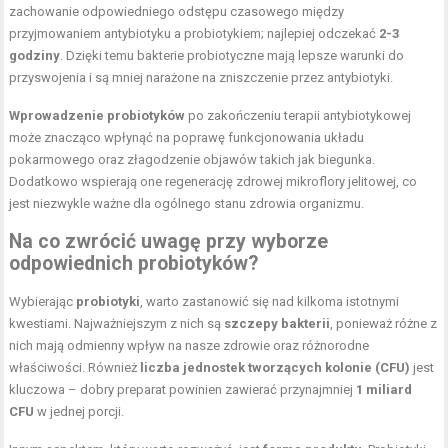
zachowanie odpowiedniego odstępu czasowego między
przyjmowaniem antybiotyku a probiotykiem; najlepiej odczekać
2-3
godziny
. Dzięki temu bakterie probiotyczne mają lepsze warunki do
przyswojenia i są mniej narażone na zniszczenie przez antybiotyki.
Wprowadzenie probiotyków
po zakończeniu terapii antybiotykowej
może znacząco wpłynąć na poprawę funkcjonowania układu
pokarmowego oraz złagodzenie objawów takich jak biegunka.
Dodatkowo wspierają one regenerację zdrowej mikroflory jelitowej, co
jest niezwykle ważne dla ogólnego stanu zdrowia organizmu.
Na co zwrócić uwagę przy wyborze
odpowiednich probiotyków?
Wybierając
probiotyki
, warto zastanowić się nad kilkoma istotnymi
kwestiami. Najważniejszym z nich są
szczepy bakterii
, ponieważ różne z
nich mają odmienny wpływ na nasze zdrowie oraz różnorodne
właściwości. Również
liczba jednostek tworzących kolonie (CFU)
jest
kluczowa – dobry preparat powinien zawierać przynajmniej
1 miliard
CFU
w jednej porcji.