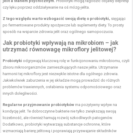
jelit a stanem psychicznym.
Probiotyki mogą łagodzić objawy depresji
czy lęku poprzez oddziaływanie na oś mózg-jelita.
Z tego względu warto wzbogacić swoją dietę o probiotyki,
sięgając
po fermentowane produkty spożywcze lub suplementy diety. To prosty
sposób na wsparcie zdrowia jelit oraz ogólnego samopoczucia.
Jak probiotyki wpływają na mikrobiom – jak
utrzymać równowagę mikroflory jelitowej?
Probiotyki
odgrywają kluczową rolę w funkcjonowaniu mikrobiomu, czyli
zbioru mikroorganizmów zamieszkujących nasze jelita. Utrzymanie
harmonii tej mikroflory jest niezwykle istotne dla ogólnego zdrowia.
Jakiekolwiek zaburzenia w jej składzie mogą prowadzić do różnych
problemów trawiennych, osłabienia systemu odpornościowego oraz
innych dolegliwości.
Regularne przyjmowanie probiotyków
ma pozytywny wpływ na
kondycję jelit. Te dobroczynne bakterie nie tylko zwiększają swoją
liczebność, ale również hamują rozwój szkodliwych patogenów.
Dodatkowo, probiotyki wytwarzają substancje ochronne, które
wzmacniają barierę jelitową i poprawiają przyswajanie składników