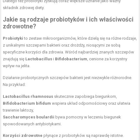
Dlatego też probiotyki zyskują coraz większe uznanie jako ważny
składnik zdrowej diety.
Jakie są rodzaje probiotyków i ich właściwości
zdrowotne?
Probiotyki
to zestaw mikroorganizmów, które dzielą się na różne rodzaje,
z unikalnymi szczepami bakterii oraz drożdży, niosącymi ze sobą
specyficzne korzyści dla zdrowia. Wśród najbardziej znanych szczepów
znajdują się
Lactobacillus
i
Bifidobacterium
, cenione za korzystny
wpływ na jelita.
Działanie probiotycznych szczepów bakterii jest niezwykle różnorodne.
Na przykład:
Lactobacillus rhamnosus
skutecznie zapobiega biegunkom,
Bifidobacterium bifidum
wspiera układ odpornościowy oraz ułatwia
trawienie laktozy,
Saccharomyces boulardii
bywa pomocny w leczeniu biegunek
spowodowanych antybiotykami.
Korzyści zdrowotne
płynące z probiotyków są naprawdę istotne.