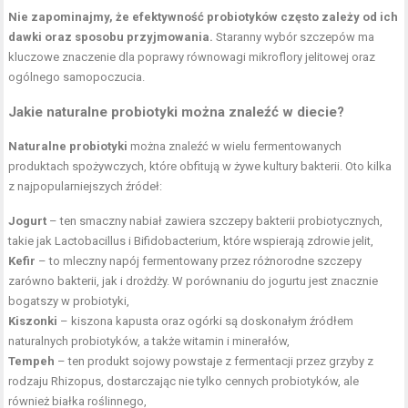
Nie zapominajmy, że efektywność probiotyków często zależy od ich
dawki oraz sposobu przyjmowania.
Staranny wybór szczepów ma
kluczowe znaczenie dla poprawy równowagi mikroflory jelitowej oraz
ogólnego samopoczucia.
Jakie naturalne probiotyki można znaleźć w diecie?
Naturalne probiotyki
można znaleźć w wielu fermentowanych
produktach spożywczych, które obfitują w żywe kultury bakterii. Oto kilka
z najpopularniejszych źródeł:
Jogurt
– ten smaczny nabiał zawiera szczepy bakterii probiotycznych,
takie jak Lactobacillus i Bifidobacterium, które wspierają zdrowie jelit,
Kefir
– to mleczny napój fermentowany przez różnorodne szczepy
zarówno bakterii, jak i drożdży. W porównaniu do jogurtu jest znacznie
bogatszy w probiotyki,
Kiszonki
– kiszona kapusta oraz ogórki są doskonałym źródłem
naturalnych probiotyków, a także witamin i minerałów,
Tempeh
– ten produkt sojowy powstaje z fermentacji przez grzyby z
rodzaju Rhizopus, dostarczając nie tylko cennych probiotyków, ale
również białka roślinnego,