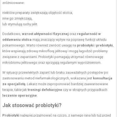
zróżnicowane:
niektóre preparaty zwiększają objętość stolca,
inne go zmiękczają,
lub stymulują ruchy jelit.
Dodatkowo,
wzrost aktywności fizycznej
oraz
regularność w
oddawaniu stolca
mają znaczący wpływ na poprawę funkcji układu
pokarmowego. Warto również zwrócić uwagę na
probiotyki
i
prebiotyki
,
które wspierają zdrową mikroflorę jelitową i mogą łagodzić problemy
związane z zaparciami. Probiotyki pomagają utrzymać równowagę
mikrobiomu jelitowego oraz sprzyjają regularnym wypróżnieniom.
W sytuacji przewlekłych zaparć lub braku zauważalnych postępów po
zastosowaniu metod niefarmakologicznych, wskazana jest
konsultacja
ze specjalistą
. Lekarz może zaproponować bardziej zaawansowane
terapie, takie jak
treningi defekacyjne
czy w skrajnych przypadkach
leczenie operacyjne
.
Jak stosować probiotyki?
Probiotyki
najlepiej przyjmować na czczo, z samego rana lub tuż przed