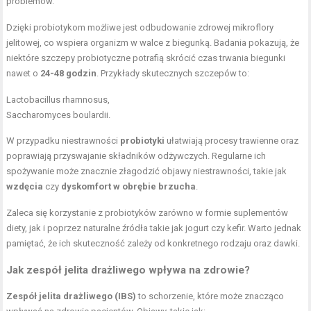
problemów.
Dzięki probiotykom możliwe jest odbudowanie zdrowej mikroflory
jelitowej, co wspiera organizm w walce z biegunką. Badania pokazują, że
niektóre szczepy probiotyczne potrafią skrócić czas trwania biegunki
nawet o
24-48 godzin
. Przykłady skutecznych szczepów to:
Lactobacillus rhamnosus,
Saccharomyces boulardii.
W przypadku niestrawności
probiotyki
ułatwiają procesy trawienne oraz
poprawiają przyswajanie składników odżywczych. Regularne ich
spożywanie może znacznie złagodzić objawy niestrawności, takie jak
wzdęcia
czy
dyskomfort w obrębie brzucha
.
Zaleca się korzystanie z probiotyków zarówno w formie suplementów
diety, jak i poprzez naturalne źródła takie jak jogurt czy kefir. Warto jednak
pamiętać, że ich skuteczność zależy od konkretnego rodzaju oraz dawki.
Jak zespół jelita drażliwego wpływa na zdrowie?
Zespół jelita drażliwego (IBS)
to schorzenie, które może znacząco