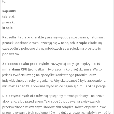
to:
kapsułki
,
tabletki
,
proszki
,
krople
.
Kapsułki
i
tabletki
charakteryzują się wygodą stosowania, natomiast
proszki
doskonale rozpuszczają się w napojach.
Krople
z kolei są
szczególnie polecane dla najmłodszych ze względu na prostotę ich
podawania.
Zalecana dawka probiotyków
zazwyczaj oscyluje między
1 a 10
miliardami CFU
(jednostkami tworzącymi kolonie) dziennie. Warto
jednak zwrócić uwagę na specyfikę konkretnego produktu oraz
indywidualne potrzeby organizmu. Aby skuteczność była zapewniona,
minimalna ilość CFU powinna wynosić co najmniej
1 miliard
na porcję.
Dla optymalnych efektów
najlepiej przyjmować probiotyki na czczo –
albo rano, albo przed snem. Taki sposób podawania zwiększa ich
przeżywalność w kwaśnym środowisku żołądka. Również prawidłowe
przechowywanie tych suplementów ma duże znaczenie; należy trzymać je