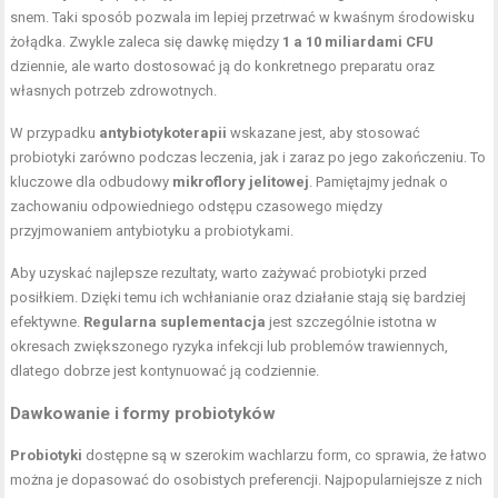
snem. Taki sposób pozwala im lepiej przetrwać w kwaśnym środowisku
żołądka. Zwykle zaleca się dawkę między
1 a 10 miliardami CFU
dziennie, ale warto dostosować ją do konkretnego preparatu oraz
własnych potrzeb zdrowotnych.
W przypadku
antybiotykoterapii
wskazane jest, aby stosować
probiotyki zarówno podczas leczenia, jak i zaraz po jego zakończeniu. To
kluczowe dla odbudowy
mikroflory jelitowej
. Pamiętajmy jednak o
zachowaniu odpowiedniego odstępu czasowego między
przyjmowaniem antybiotyku a probiotykami.
Aby uzyskać najlepsze rezultaty, warto zażywać probiotyki przed
posiłkiem. Dzięki temu ich wchłanianie oraz działanie stają się bardziej
efektywne.
Regularna suplementacja
jest szczególnie istotna w
okresach zwiększonego ryzyka infekcji lub problemów trawiennych,
dlatego dobrze jest kontynuować ją codziennie.
Dawkowanie i formy probiotyków
Probiotyki
dostępne są w szerokim wachlarzu form, co sprawia, że łatwo
można je dopasować do osobistych preferencji. Najpopularniejsze z nich