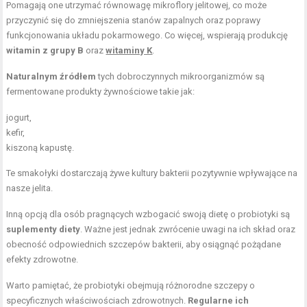
Pomagają one utrzymać równowagę mikroflory jelitowej, co może
przyczynić się do zmniejszenia stanów zapalnych oraz poprawy
funkcjonowania układu pokarmowego. Co więcej, wspierają produkcję
witamin z grupy B
oraz
witaminy K
.
Naturalnym źródłem
tych dobroczynnych mikroorganizmów są
fermentowane produkty żywnościowe takie jak:
jogurt,
kefir,
kiszoną kapustę
.
Te smakołyki dostarczają żywe kultury bakterii pozytywnie wpływające na
nasze jelita.
Inną opcją dla osób pragnących wzbogacić swoją dietę o probiotyki są
suplementy diety
. Ważne jest jednak zwrócenie uwagi na ich skład oraz
obecność odpowiednich szczepów bakterii, aby osiągnąć pożądane
efekty zdrowotne.
Warto pamiętać, że probiotyki obejmują różnorodne szczepy o
specyficznych właściwościach zdrowotnych.
Regularne ich