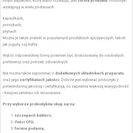
Innym aspektem, który warto rozważyć, jest
forma produktu
. Probiotyki
występują w wielu postaciach:
kapsułkach,
proszkach,
płynach.
Można je także znaleźć w popularnych produktach spożywczych, takich
jak jogurty czy kefiry.
Wybór odpowiedniej formy powinien być dostosowany do osobistych
preferencji oraz potrzeb zdrowotnych.
Nie można także zapominać o
dodatkowych składnikach preparatu
oraz jego
certyfikatach jakości
. Dobrze jest wybierać probiotyki z
potwierdzoną jakością i certyfikacją, co zapewnia większą wiarygodność
i bezpieczeństwo ich stosowania.
Przy wyborze probiotyków skup się na:
szczepach bakterii,
ilości CFU,
formie podania,