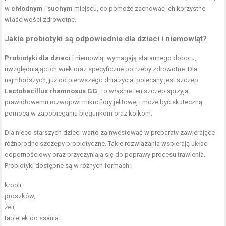
w
chłodnym
i
suchym
miejscu, co pomoże zachować ich korzystne
właściwości zdrowotne.
Jakie probiotyki są odpowiednie dla dzieci i niemowląt?
Probiotyki dla dzieci
i niemowląt wymagają starannego doboru,
uwzględniając ich wiek oraz specyficzne potrzeby zdrowotne. Dla
najmłodszych, już od pierwszego dnia życia, polecany jest szczep
Lactobacillus rhamnosus GG
. To właśnie ten szczep sprzyja
prawidłowemu rozwojowi mikroflory jelitowej i może być skuteczną
pomocą w zapobieganiu biegunkom oraz kolkom.
Dla nieco starszych dzieci warto zainwestować w preparaty zawierające
różnorodne szczepy probiotyczne. Takie rozwiązania wspierają układ
odpornościowy oraz przyczyniają się do poprawy procesu trawienia.
Probiotyki dostępne są w różnych formach:
kropli,
proszków,
żeli,
tabletek do ssania.