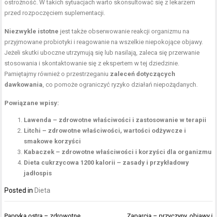
ostrożność. W takich sytuacjach warto skonsultować się z lekarzem
przed rozpoczęciem suplementacji.
Niezwykle istotne
jest także obserwowanie reakcji organizmu na
przyjmowane probiotyki i reagowanie na wszelkie niepokojące objawy.
Jeżeli skutki uboczne utrzymują się lub nasilają, zaleca się przerwanie
stosowania i skontaktowanie się z ekspertem w tej dziedzinie.
Pamiętajmy również o przestrzeganiu
zaleceń dotyczących
dawkowania
, co pomoże ograniczyć ryzyko działań niepożądanych.
Powiązane wpisy:
Lawenda – zdrowotne właściwości i zastosowanie w terapii
Litchi – zdrowotne właściwości, wartości odżywcze i
smakowe korzyści
Kabaczek – zdrowotne właściwości i korzyści dla organizmu
Dieta cukrzycowa 1200 kalorii – zasady i przykładowy
jadłospis
Posted in
Dieta
Nawigacja
Papryka ostra – zdrowotne
Zaparcia – przyczyny, objawy i