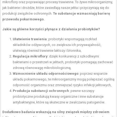
mikroflory oraz poprawiając procesy trawienne. To żywe mikroorganizmy,
jak bakterie i drożdże, które zasiedlają nasze jelita i przyczyniają się do
produkcji związków ochronnych.
Te substancje wzmacniają barierę
przewodu pokarmowego.
Jakie są główne korzyści płynące z działania probiotyków?
Ułatwienie trawienia
: probiotyki wspomagają rozkład
składników odżywczych, co zwiększa ich przyswajalność,
ułatwiają również trawienie laktozy i błonnika,
Regulacja mikroflory
: dzięki konkurencji z szkodliwymi
bakteriami o przestrzeń w jelitach, probiotyki pomagają zachować
zdrową równowagę mikrobiologiczną,
Wzmocnienie układu odpornościowego
: poprzez wsparcie
układu pokarmowego, te mikroorganizmy mogą polepszać ogólną
odporność organizmu oraz zmniejszać ryzyko infekcji jelitowych,
Produkcja substancji ochronnych
: pewne szczepy
probiotyczne produkują kwasy organiczne i inne substancje
antybakteryjne, które są skuteczne w zwalczaniu patogenów.
Dodatkowo badania wskazują na silny związek między zdrowiem