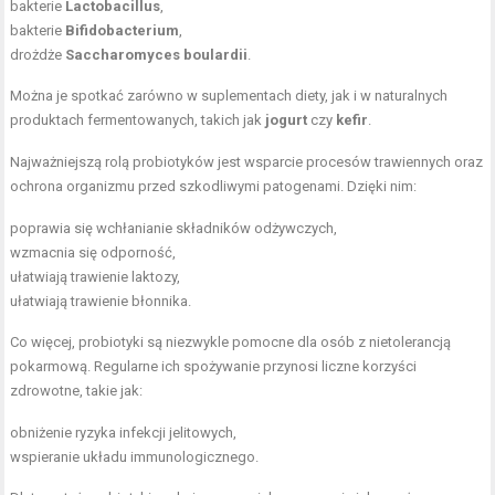
bakterie
Lactobacillus
,
bakterie
Bifidobacterium
,
drożdże
Saccharomyces boulardii
.
Można je spotkać zarówno w suplementach diety, jak i w naturalnych
produktach fermentowanych, takich jak
jogurt
czy
kefir
.
Najważniejszą rolą probiotyków jest wsparcie procesów trawiennych oraz
ochrona organizmu przed szkodliwymi patogenami. Dzięki nim:
poprawia się wchłanianie składników odżywczych,
wzmacnia się odporność,
ułatwiają trawienie laktozy,
ułatwiają trawienie błonnika.
Co więcej, probiotyki są niezwykle pomocne dla osób z nietolerancją
pokarmową. Regularne ich spożywanie przynosi liczne korzyści
zdrowotne, takie jak:
obniżenie ryzyka infekcji jelitowych,
wspieranie układu immunologicznego.