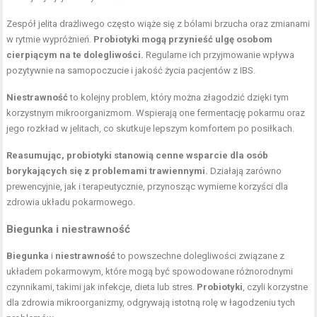
Zespół jelita drażliwego często wiąże się z bólami brzucha oraz zmianami
w rytmie wypróżnień.
Probiotyki mogą przynieść ulgę osobom
cierpiącym na te dolegliwości.
Regularne ich przyjmowanie wpływa
pozytywnie na samopoczucie i jakość życia pacjentów z IBS.
Niestrawność
to kolejny problem, który można złagodzić dzięki tym
korzystnym mikroorganizmom. Wspierają one fermentację pokarmu oraz
jego rozkład w jelitach, co skutkuje lepszym komfortem po posiłkach.
Reasumując, probiotyki stanowią cenne wsparcie dla osób
borykających się z problemami trawiennymi.
Działają zarówno
prewencyjnie, jak i terapeutycznie, przynosząc wymierne korzyści dla
zdrowia układu pokarmowego.
Biegunka i niestrawność
Biegunka
i
niestrawność
to powszechne dolegliwości związane z
układem pokarmowym, które mogą być spowodowane różnorodnymi
czynnikami, takimi jak infekcje, dieta lub stres.
Probiotyki
, czyli korzystne
dla zdrowia mikroorganizmy, odgrywają istotną rolę w łagodzeniu tych