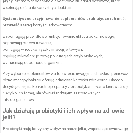
płyny
, często wzbogacone o dodatkowe składniki odżywcze, które
wspierają działanie korzystnych bakterii.
Systematyczne przyjmowanie suplementów probiotycznych
może
przynieść szereg korzyści zdrowotnych:
wspomagają prawidłowe funkcjonowanie układu pokarmowego,
poprawiają proces trawienia,
pomagają w redukcji ryzyka infekcji jelitowych,
regulują mikroflorę jelitową po kuracjach antybiotykowych,
wzmacniają
odporność organizmu
.
Przy wyborze suplementów warto zwrócić uwagę na ich
skład
, ponieważ
różne szczepy bakterii oferują odmienne korzyści zdrowotne. Dlatego
decydując się na konkretne preparaty z probiotykami, warto kierować się
nie tylko ich formą, ale również rodzajem zastosowanych
mikroorganizmów.
Jak działają probiotyki i ich wpływ na zdrowie
jelit?
Probiotyki
mają korzystny wpływ na nasze jelita, wspierając równowagę