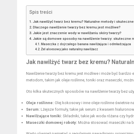
Spis treści
Jak nawilżyć twarz bez kremu? Naturalne metody i skuteczn
Dlaczego nawilżenie twarzy bez kremu jest możliwe?
Jakie jest znaczenie wody w nawilżaniu skóry twarzy?
Jakie są domowe sposoby na nawilżenie twarzy: skuteczne 
Maseczka z dojrzałego banana nawilżająca i odmładzająca
Żel aloesowy jako naturalny nawilżacz
Jak nawilżyć twarz bez kremu? Natural
Nawilżenie twarzy bez kremu jest możliwe i może być bardzo e
metodom, takim jak oleje roślinne, toniki oraz maseczki, można
Oto kilka skutecznych sposobów na nawilżenie twarzy bez uż
Oleje roślinne:
Olej kokosowy i inne oleje roślinne świetnie n
Serum:
Lżejsze formuły, takie jak serum z kwasem hialuronow
Nawilżające toniki:
Składniki, takie jak woda różana czy hyd
Maseczki domowej roboty:
Można stosować maseczki na bazi
Warto również pamiętać o regularnym nawadnianiu organizmu