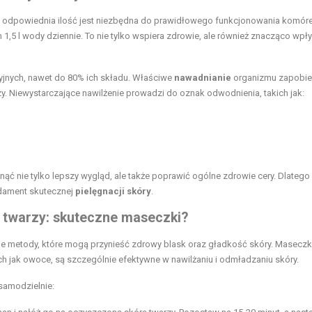
jej odpowiednia ilość jest niezbędna do prawidłowego funkcjonowania komóre
1,5 l wody dziennie. To nie tylko wspiera zdrowie, ale również znacząco wpł
jnych, nawet do 80% ich składu. Właściwe
nawadnianie
organizmu zapobi
zy. Niewystarczające nawilżenie prowadzi do oznak odwodnienia, takich jak:
ć nie tylko lepszy wygląd, ale także poprawić ogólne zdrowie cery. Dlatego
ndament skutecznej
pielęgnacji skóry
.
 twarzy: skuteczne maseczki?
ne metody, które mogą przynieść zdrowy blask oraz gładkość skóry. Maseczk
 jak owoce, są szczególnie efektywne w nawilżaniu i odmładzaniu skóry.
samodzielnie: