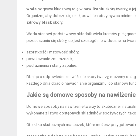
woda
odgrywa kluczową rolę w
nawilżaniu
skóry twarzy, a 
Organizm, aby dobrze się czuł, powinien otrzymywać minimum 
zdrowy blask
skóry.
Woda stanowi podstawowy składnik wielu kremów pielęgnacy
przesuszaniu się skóry, co jest szczególnie widoczne na twar
szorstkość i matowość skóry,
powstawanie zmarszczek,
podrażnienia i stany zapalne.
Dbając o odpowiednie nawilżenie skóry twarzy, możemy osiągną
każdego dnia dbać o nawadnianie organizmu, co stanowi fu
Jakie są domowe sposoby na nawilżenie
Domowe sposoby na nawilżenie twarzy to skuteczne i natural
wykonane z łatwo dostępnych składników spożywczych, takich
Oto kilka skutecznych maseczek, które możesz przygotować 