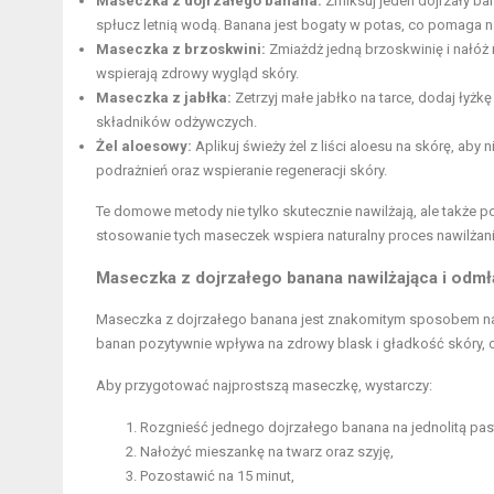
Maseczka z dojrzałego banana:
Zmiksuj jeden dojrzały ba
spłucz letnią wodą. Banana jest bogaty w potas, co pomaga na
Maseczka z brzoskwini:
Zmiażdż jedną brzoskwinię i nałóż 
wspierają
zdrowy wygląd skóry
.
Maseczka z jabłka:
Zetrzyj małe jabłko na tarce, dodaj łyżk
składników odżywczych.
Żel aloesowy:
Aplikuj świeży żel z liści aloesu na skórę, aby
podrażnień oraz wspieranie regeneracji skóry.
Te domowe metody nie tylko skutecznie nawilżają, ale także 
stosowanie tych maseczek wspiera naturalny proces nawilżan
Maseczka z dojrzałego banana nawilżająca i odmł
Maseczka z dojrzałego banana jest znakomitym sposobem 
banan pozytywnie wpływa na zdrowy blask i gładkość skóry, 
Aby przygotować najprostszą maseczkę, wystarczy:
Rozgnieść jednego dojrzałego banana na jednolitą pas
Nałożyć mieszankę na twarz oraz szyję,
Pozostawić na 15 minut,