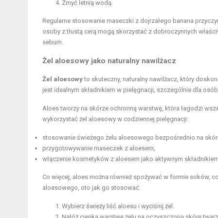
Zmyć letnią wodą.
Regularne stosowanie maseczki z dojrzałego banana przyczyn
osoby z tłustą cerą mogą skorzystać z dobroczynnych właściw
sebum.
Żel aloesowy jako naturalny nawilżacz
Żel aloesowy
to skuteczny, naturalny nawilżacz, który doskon
jest idealnym składnikiem w pielęgnacji, szczególnie dla os
Aloes tworzy na skórze ochronną warstwę, która łagodzi wsze
wykorzystać żel aloesowy w codziennej pielęgnacji:
stosowanie świeżego żelu aloesowego bezpośrednio na skór
przygotowywanie maseczek z aloesem,
włączenie kosmetyków z aloesem jako aktywnym składnikiem 
Co więcej, aloes można również spożywać w formie soków, co 
aloesowego, oto jak go stosować:
Wybierz świeży liść aloesu i wyciśnij żel.
Nałóż cienką warstwę żelu na oczyszczoną skórę twarz