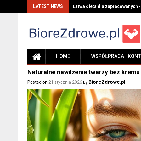
Skip
LATEST NEWS
Łatwa dieta dla zapracowanych -
to
content
HOME
WSPÓŁPRACA I KON
Naturalne nawilżenie twarzy bez kremu
BioreZdrowe.pl
Posted on
21 stycznia 2026
by