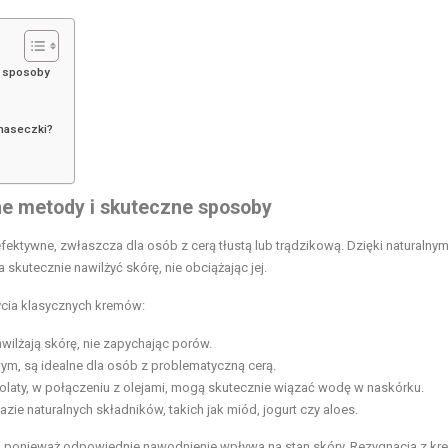
e sposoby
maseczki?
ne metody i skuteczne sposoby
fektywne, zwłaszcza dla osób z cerą tłustą lub trądzikową. Dzięki naturalny
 skutecznie nawilżyć skórę, nie obciążając jej.
ycia klasycznych kremów:
awilżają skórę, nie zapychając porów.
ym, są idealne dla osób z problematyczną cerą.
rolaty, w połączeniu z olejami, mogą skutecznie wiązać wodę w naskórku.
e naturalnych składników, takich jak miód, jogurt czy aloes.
, ponieważ odpowiednie nawodnienie wpływa na stan skóry. Rezygnacja z k