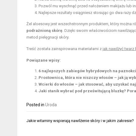
Pozwól mu wyschnąć przed nałożeniem makijażu lub i
Najlepsze rezultaty osiągniesz stosując go dwa razy dz
Żel aloesowy jest wszechstronnym produktem, który można ró
podrażnioną skórę.
Dzięki swoim właściwościom nawilżający
metod pielęgnacji skóry.
Treść została zainspirowana materiałami z
jak nawilżyć twarz
Powiązane wpisy:
6 najlepszych zabiegów hybrydowych na paznokc
Prostownica, która nie niszczy włosów – jak ją wy
Wcierki do włosów – jak stosować, aby uzyskać na
Jaki stanik wybrać pod prześwitującą bluzkę? Porad
Posted in
Uroda
Nawigacja
Jakie witaminy wspierają nawilżenie skóry i w jakim zakresie?
wpisu