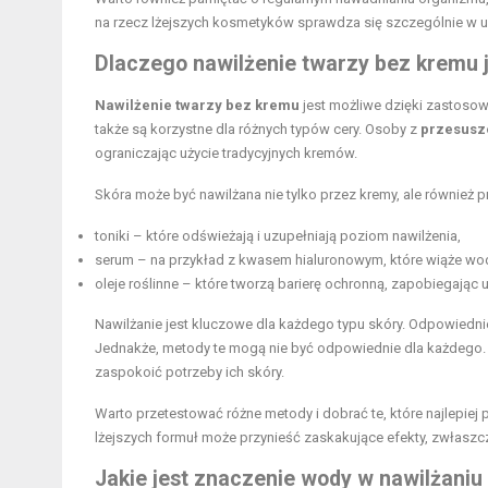
na rzecz lżejszych kosmetyków sprawdza się szczególnie w 
Dlaczego nawilżenie twarzy bez kremu 
Nawilżenie twarzy bez kremu
jest możliwe dzięki zastosow
także są korzystne dla różnych typów cery. Osoby z
przesusz
ograniczając użycie tradycyjnych kremów.
Skóra może być nawilżana nie tylko przez kremy, ale również p
toniki – które odświeżają i uzupełniają poziom nawilżenia,
serum – na przykład z kwasem hialuronowym, które wiąże wo
oleje roślinne – które tworzą barierę ochronną, zapobiegając u
Nawilżanie jest kluczowe dla każdego typu skóry. Odpowiedni
Jednakże, metody te mogą nie być odpowiednie dla każdego
zaspokoić potrzeby ich skóry.
Warto przetestować różne metody i dobrać te, które najlepiej
lżejszych formuł może przynieść zaskakujące efekty, zwłaszcz
Jakie jest znaczenie wody w nawilżaniu