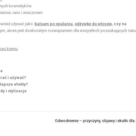
nnych kosmetyków.
iennie, rano i wieczorem.
wnież używać jako:
balsam po opalaniu
,
odżywkę do włosów
, czy na
m, aloes jest doskonałym rozwiązaniem dla wszystkich poszukujących natu
 bez kremu
.
ie
brać i używać?
jlepsze efekty?
y i stylizacje
Odwodnienie – przyczyny, objawy i skutki dla