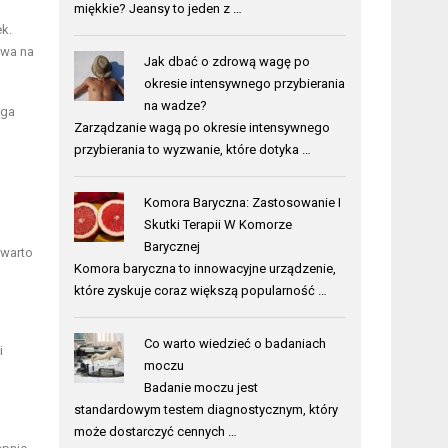
miękkie? Jeansy to jeden z …
k.
ywa na
Jak dbać o zdrową wagę po
okresie intensywnego przybierania
na wadze?
ega
Zarządzanie wagą po okresie intensywnego
przybierania to wyzwanie, które dotyka …
Komora Baryczna: Zastosowanie I
Skutki Terapii W Komorze
Barycznej
 warto
Komora baryczna to innowacyjne urządzenie,
które zyskuje coraz większą popularność …
Co warto wiedzieć o badaniach
i
moczu
Badanie moczu jest
standardowym testem diagnostycznym, który
może dostarczyć cennych …