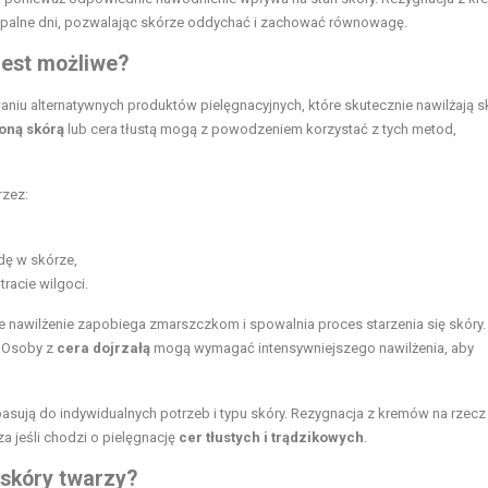
upalne dni, pozwalając skórze oddychać i zachować równowagę.
jest możliwe?
aniu alternatywnych produktów pielęgnacyjnych, które skutecznie nawilżają s
oną skórą
lub cera tłustą mogą z powodzeniem korzystać z tych metod,
rzez:
dę w skórze,
tracie wilgoci.
e nawilżenie zapobiega zmarszczkom i spowalnia proces starzenia się skóry.
. Osoby z
cera dojrzałą
mogą wymagać intensywniejszego nawilżenia, aby
 pasują do indywidualnych potrzeb i typu skóry. Rezygnacja z kremów na rzecz
a jeśli chodzi o pielęgnację
cer tłustych i trądzikowych
.
 skóry twarzy?