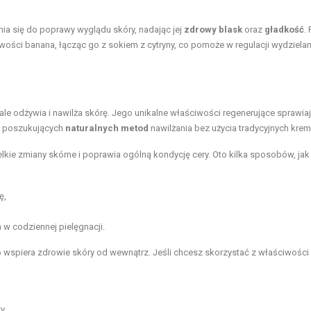
ia się do poprawy wyglądu skóry, nadając jej
zdrowy blask
oraz
gładkość
.
ości banana, łącząc go z sokiem z cytryny, co pomoże w regulacji wydzielan
ale odżywia i nawilża skórę. Jego unikalne właściwości regenerujące sprawiaj
ób poszukujących
naturalnych metod
nawilżania bez użycia tradycyjnych kre
lkie zmiany skórne i poprawia ogólną kondycję cery. Oto kilka sposobów, ja
ę,
w codziennej pielęgnacji.
wspiera zdrowie skóry od wewnątrz. Jeśli chcesz skorzystać z właściwości 
y.