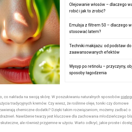
Olejowanie włosów – dlaczego wa
robić i jak to zrobić?
Emulsja z filtrem 50 – dlaczego w
stosować latem?
Techniki makijażu: od podstaw do
zaawansowanych efektów
Wysyp po retinolu – przyczyny, ob
sposoby łagodzenia
to, co nakłada na swoją skórę. W poszukiwaniu naturalnych sposobów
pielęg
użycia tradycyjnych kremów. Czy wiesz, że roślinne oleje, toniki czy domowe
 zawierają chemiczne dodatki? Dzięki takim rozwiązaniom, możemy zadbać o
odrażnień. Nawilżenie twarzy jest kluczowe dla zachowania młodzieńczego bla
skuteczne, ale również przyjemne w użyciu. Warto odkryć, jakie proste i dost