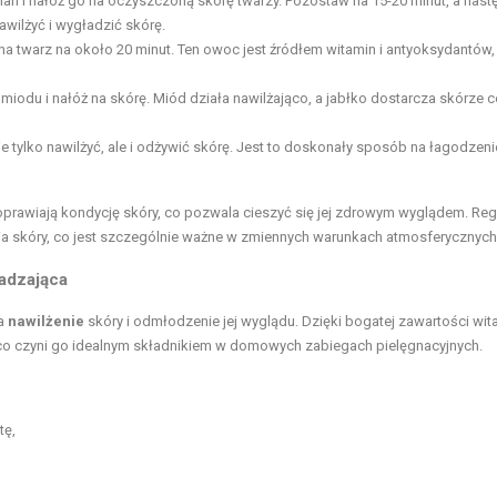
nan i nałóż go na oczyszczoną skórę twarzy. Pozostaw na 15-20 minut, a nast
wilżyć i wygładzić skórę.
na twarz na około 20 minut. Ten owoc jest źródłem witamin i antyoksydantów,
ę miodu i nałóż na skórę. Miód działa nawilżająco, a jabłko dostarcza skórze 
 nie tylko nawilżyć, ale i odżywić skórę. Jest to doskonały sposób na łagodzeni
poprawiają kondycję skóry, co pozwala cieszyć się jej zdrowym wyglądem. Reg
ia skóry, co jest szczególnie ważne w zmiennych warunkach atmosferycznych
adzająca
na
nawilżenie
skóry i odmłodzenie jej wyglądu. Dzięki bogatej zawartości wit
co czyni go idealnym składnikiem w domowych zabiegach pielęgnacyjnych.
tę,