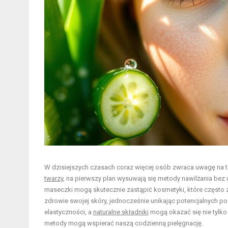
W dzisiejszych czasach coraz więcej osób zwraca uwagę na 
twarzy
, na pierwszy plan wysuwają się metody nawilżania bez 
maseczki mogą skutecznie zastąpić kosmetyki, które często
zdrowie swojej skóry, jednocześnie unikając potencjalnych p
elastyczności, a
naturalne składniki
mogą okazać się nie tylko 
metody mogą wspierać naszą codzienną pielęgnację.