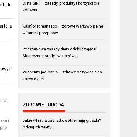
Dieta SIRT – zasady, produkty i korzyści dla
rto to
zdrowia
arto ją
Kalafior romanesco – zdrowe warzywo pełne
witamin i przepisów
Podstawowe zasady diety odchudzającej:
Skuteczne porady i wskazówki
jawy i
Wiosenny jadłospis – zdrowe odżywianie na
każdy dzień
nacji
ZDROWIE I URODA
Jakie właściwości zdrowotne mają gruszki?
sku i
Odkryj ich zalety!
ępne