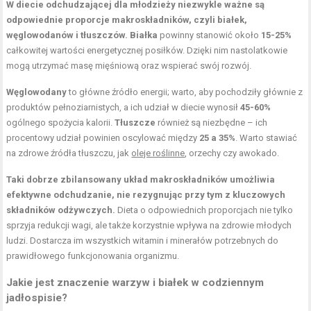
W diecie odchudzającej dla młodzieży niezwykle ważne są
odpowiednie proporcje makroskładników, czyli białek,
węglowodanów i tłuszczów.
Białka
powinny stanowić około
15-25%
całkowitej wartości energetycznej posiłków. Dzięki nim nastolatkowie
mogą utrzymać masę mięśniową oraz wspierać swój rozwój.
Węglowodany
to główne źródło energii; warto, aby pochodziły głównie z
produktów pełnoziarnistych, a ich udział w diecie wynosił
45-60%
ogólnego spożycia kalorii.
Tłuszcze
również są niezbędne – ich
procentowy udział powinien oscylować między
25 a 35%
. Warto stawiać
na zdrowe źródła tłuszczu, jak
oleje roślinne
, orzechy czy awokado.
Taki dobrze zbilansowany układ makroskładników umożliwia
efektywne odchudzanie, nie rezygnując przy tym z kluczowych
składników odżywczych.
Dieta o odpowiednich proporcjach nie tylko
sprzyja redukcji wagi, ale także korzystnie wpływa na zdrowie młodych
ludzi. Dostarcza im wszystkich witamin i minerałów potrzebnych do
prawidłowego funkcjonowania organizmu.
Jakie jest znaczenie warzyw i białek w codziennym
jadłospisie?