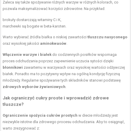
Zaleca się także spożywanie różnych warzyw w różnych kolorach, co
pozwala maksymalizować korzyści zdrowotne. Na przykład:
brokuły dostarczają witaminy C i K,
marchewki są bogate w beta-karoten.
Warto wybierać źródła białka o niskiej zawartości
tłuszczu nasyconego
oraz wysokiej jakości
aminokwasów
.
Włączenie warzyw i białek
do codziennych posiłków wspomaga
proces odchudzania poprzez zapewnienie uczucia sytości dzięki
błonnikowi
zawartemu w warzywach oraz wysokiej wartości odżywczej
białek. Ponadto ma to pozytywny wpływ na ogólną kondycję fizyczną
młodzieży. Regularne spożywanie tych składników stanowi podstawę
zdrowych wyborów żywieniowych
.
Jak ograniczyć cukry proste i wprowadzić zdrowe
tłuszcze?
Ograniczenie spożycia cukrów prostych
w diecie młodzieży jest
niezwykle istotne dla zdrowego procesu odchudzania. Aby to osiągnąć,
warto zrezygnować z: