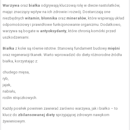
Warzywa
oraz
białka
odgrywają kluczową rolę w diecie nastolatków,
mając znaczący wpływ na ich zdrowie i rozwój. Dostarczają one
niezbędnych
witamin
,
błonnika
oraz
minerałów
, które wspierają układ
odpornościowy i prawidłowe funkcjonowanie organizmu. Dodatkowo,
warzywa są bogate w
antyoksydanty
, które chronią komórki przed
uszkodzeniami.
Białka
z kolei są równie istotne. Stanowią fundament budowy
mięśni
oraz regeneracji tkanek. Warto wprowadzić do diety różnorodne źródła
białka, korzystając z:
chudego mięsa,
ryb,
jajek,
nabiału,
roślin strączkowych.
Każdy posiłek powinien zawierać zarówno warzywa, jak i białko – to
klucz do
zbilansowanej diety
sprzyjającej zdrowym nawykom
żywieniowym.