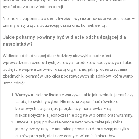
sytości oraz odpowiednich porcji.
Nie można zapominać o
cierpliwości
i
wyrozumiałości
wobec siebie –
zmiany w stylu życia potrzebują czasu oraz konsekwencji.
Jakie pokarmy powinny być w diecie odchudzającej dla
nastolatków?
W diecie odchudzającej dla młodzieży niezwykle istotne jest
wprowadzenie różnorodnych, zdrowych produktów spożywczych. Takie
podejście wspiera zarówno rozwój organizmu, jak i proces zrzucania
zbędnych kilogramów. Oto kilka podstawowych składników, które warto
uwzględnić:
Warzywa
: zielone liściaste warzywa, takie jak szpinak, jarmuż czy
sałata, to świetny wybór. Nie można zapominać również o
kolorowych opcjach jak papryka czy marchewka – są
niskokaloryczne, a jednocześnie bogate w błonnik oraz witaminy.
Owoce
: sięgaj po świeże owoce sezonowe, takie jak jabłka,
jagody czy cytrusy. Te naturalne przysmaki dostarczają nie tylko
cukrów prostych, ale także cennych witamin i minerałów.