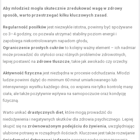
Aby młodzież mogła skutecznie zredukować wagę w zdrowy
sposób, warto przestrzegać kilku kluczowych zasad.
Regularność posiłków
jest niezwykle istotna, powinny być spożywane
co 3–4 godziny, co pozwala utrzymać stabilny poziom energii i
zapobiega niekontrolowanym napadom głodu,
Ograniczenie prostych cukrów
to kolejny ważny element – ich nadmiar
może prowadzić do otyłości oraz różnych problemów zdrowotnych,
lepiej postawić na
zdrowe tłuszcze
, takie jak awokado czy orzechy.
Aktywność fizyczna
jest niezbędna w procesie odchudzania. Młodzi
ludzie powinni dążyć do minimum 60 minut umiarkowanego lub
intensywnego wysiłku każdego dnia, co wspiera nie tylko kontrolę masy
ciała, ale także pozytywnie wpływa na samopoczucie oraz kondycję
fizyczną.
Warto unikać
drastycznych diet
, które mogą prowadzić do
niedożywienia i negatywnych skutków dla zdrowia psychicznego. Lepiej
skupić się na
zrównoważonym podejściu do żywienia
, uwzględniając
ulubione potrawy w rozsądnych ilościach. Kluczowe jest także rozwijanie
świadomości dotyczącej jedzenia
poprzez naukę rozpoznawania