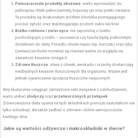
Pełnoziarniste produkty zbożowe
: warto wprowadzić do
jadłospisu chleb pełnoziarnisty, brązowy ryż oraz płatki owsiane.
Te produkty są doskonałym źródłem błonnika pomagającego
poczuć sytość oraz stabilizującego poziom cukru we krwi.
Białko roślinne i zwierzęce
: nie zapominaj o białku
pochodzącym z roślin – soczewica czy fasola będą znakomitym
dodatkiem do diety. Ponadto chude mięso (np. kurczak) oraz ryby
(zwłaszcza tłuste morskie) są również ważne ze względu na
zawartość kwasów omega-3.
Zdrowe tłuszcze
: oliwa z oliwek, awokado i orzechy dostarczają
niezbędnych kwasów tłuszczowych dla organizmu. Ważne jest
jednak ograniczenie spożycia tłuszczów nasyconych.
Aby skutecznie osiągnąć zamierzone cele związane z odchudzaniem,
warto unikać
słodyczy
oraz
przetworzonych przekąsek
.
Zrównoważona dieta oparta na tych składnikach pomoże nastolatkom nie
tylko schudnąć, ale także zadbać o zdrowie i dobre samopoczucie
każdego dnia.
Jakie są wartości odżywcze i makroskładniki w diecie?