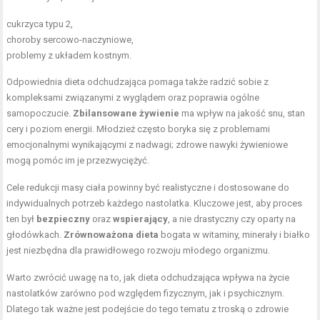
cukrzyca typu 2,
choroby sercowo-naczyniowe,
problemy z układem kostnym.
Odpowiednia dieta odchudzająca pomaga także radzić sobie z
kompleksami związanymi z wyglądem oraz poprawia ogólne
samopoczucie.
Zbilansowane żywienie
ma wpływ na jakość snu, stan
cery i poziom energii. Młodzież często boryka się z problemami
emocjonalnymi wynikającymi z nadwagi; zdrowe nawyki żywieniowe
mogą pomóc im je przezwyciężyć.
Cele redukcji masy ciała powinny być realistyczne i dostosowane do
indywidualnych potrzeb każdego nastolatka. Kluczowe jest, aby proces
ten był
bezpieczny
oraz
wspierający
, a nie drastyczny czy oparty na
głodówkach.
Zrównoważona dieta
bogata w witaminy, minerały i białko
jest niezbędna dla prawidłowego rozwoju młodego organizmu.
Warto zwrócić uwagę na to, jak dieta odchudzająca wpływa na życie
nastolatków zarówno pod względem fizycznym, jak i psychicznym.
Dlatego tak ważne jest podejście do tego tematu z troską o zdrowie