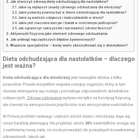
Jak stworzyć zdrową dietę odchudzającą dla nastolatków?
Jakie są najlepsze zasady zdrowego odchudzania dla młodzieży?
Jakie pokarmy powinny być w diecie odchudzającej dla nastolatków?
Jakie są wartości odżywcze i makroskładniki w diecie?
Jakie jest znaczenie warzyw i białek w codziennym jadłospisie?
Jak ograniczyć cukry proste i wprowadzić zdrowe tłuszcze?
Aktywność fizyczna jako element zdrowego odchudzania
Jak uniknąć najczęstszych błędów żywieniowych?
Wsparcie specjalistów – kiedy warto skonsultować się z dietetykiem?
Dieta odchudzająca dla nastolatków – dlaczego
jest ważna?
Dieta odchudzająca dla młodzieży
jest niezwykle istotna z kilku
powodów. Przede wszystkim wspiera rosnący organizm, który w tym
okresie intensywnie się rozwija i potrzebuje odpowiednich składników
odżywczych.
Zdrowe odżywianie
wpływa nie tylko na kondycję fizyczną,
ale również na samopoczucie psychiczne oraz emocjonalne nastolatków.
W Polsce problem nadwagi i otyłości wśród dzieci i młodzieży staje się
coraz bardziej alarmujący. Na przykład, około
20%
nastolatków zmaga się
z nadmierną masą ciała, co może prowadzić do poważnych konsekwencji
zdrowotnych, takich jak: