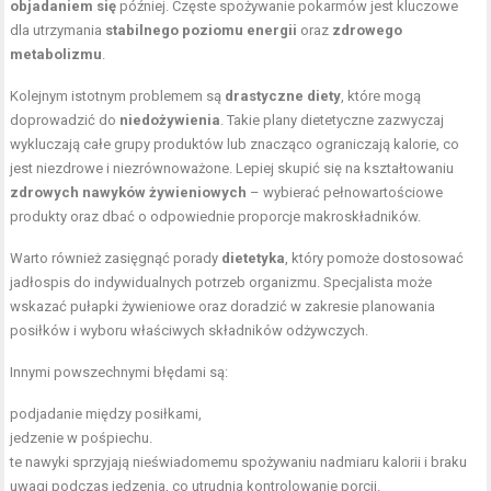
objadaniem się
później. Częste spożywanie pokarmów jest kluczowe
dla utrzymania
stabilnego poziomu energii
oraz
zdrowego
metabolizmu
.
Kolejnym istotnym problemem są
drastyczne diety
, które mogą
doprowadzić do
niedożywienia
. Takie plany dietetyczne zazwyczaj
wykluczają całe grupy produktów lub znacząco ograniczają kalorie, co
jest niezdrowe i niezrównoważone. Lepiej skupić się na kształtowaniu
zdrowych nawyków żywieniowych
– wybierać pełnowartościowe
produkty oraz dbać o odpowiednie proporcje makroskładników.
Warto również zasięgnąć porady
dietetyka
, który pomoże dostosować
jadłospis do indywidualnych potrzeb organizmu. Specjalista może
wskazać pułapki żywieniowe oraz doradzić w zakresie planowania
posiłków i wyboru właściwych składników odżywczych.
Innymi powszechnymi błędami są:
podjadanie między posiłkami,
jedzenie w pośpiechu.
te nawyki sprzyjają nieświadomemu spożywaniu nadmiaru kalorii i braku
uwagi podczas jedzenia, co utrudnia kontrolowanie porcji.