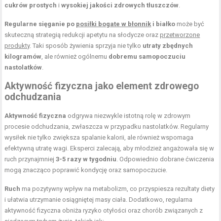
cukrów prostych
i
wysokiej jakości zdrowych tłuszczów
.
Regularne sięganie po
posiłki bogate w błonnik
i białko
może być
skuteczną strategią redukcji apetytu na słodycze oraz
przetworzone
produkty
. Taki sposób żywienia sprzyja nie tylko
utraty zbędnych
kilogramów
, ale również ogólnemu
dobremu samopoczuciu
nastolatków
.
Aktywność fizyczna jako element zdrowego
odchudzania
Aktywność fizyczna
odgrywa niezwykle istotną rolę w zdrowym
procesie odchudzania, zwłaszcza w przypadku nastolatków. Regularny
wysiłek nie tylko zwiększa spalanie kalorii, ale również wspomaga
efektywną utratę wagi. Eksperci zalecają, aby młodzież angażowała się w
ruch przynajmniej
3-5 razy w tygodniu
. Odpowiednio dobrane ćwiczenia
mogą znacząco poprawić kondycję oraz samopoczucie.
Ruch
ma pozytywny wpływ na metabolizm, co przyspiesza rezultaty diety
i ułatwia utrzymanie osiągniętej masy ciała. Dodatkowo, regularna
aktywność fizyczna obniża ryzyko otyłości oraz chorób związanych z