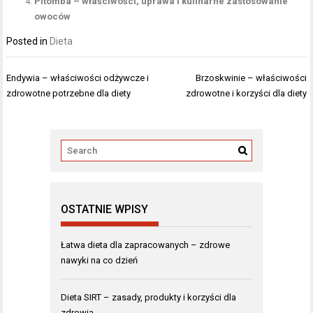
Pitomba – właściwości, uprawa i kulinarne zastosowanie
owoców
Posted in
Dieta
Nawigacja
Endywia – właściwości odżywcze i
Brzoskwinie – właściwości
wpisu
zdrowotne potrzebne dla diety
zdrowotne i korzyści dla diety
OSTATNIE WPISY
Łatwa dieta dla zapracowanych – zdrowe
nawyki na co dzień
Dieta SIRT – zasady, produkty i korzyści dla
zdrowia