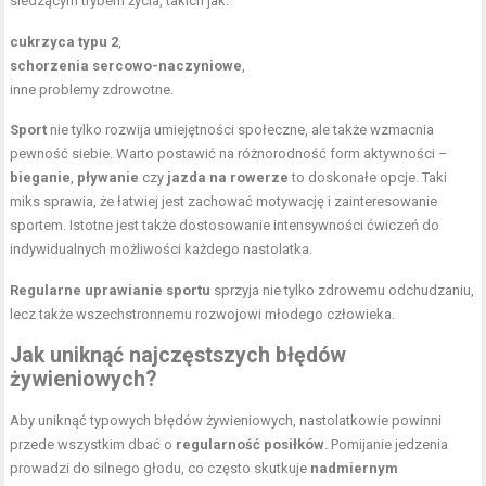
siedzącym trybem życia, takich jak:
cukrzyca typu 2
,
schorzenia sercowo-naczyniowe
,
inne problemy zdrowotne.
Sport
nie tylko rozwija umiejętności społeczne, ale także wzmacnia
pewność siebie. Warto postawić na różnorodność form aktywności –
bieganie
,
pływanie
czy
jazda na rowerze
to doskonałe opcje. Taki
miks sprawia, że łatwiej jest zachować motywację i zainteresowanie
sportem. Istotne jest także dostosowanie intensywności ćwiczeń do
indywidualnych możliwości każdego nastolatka.
Regularne uprawianie sportu
sprzyja nie tylko zdrowemu odchudzaniu,
lecz także wszechstronnemu rozwojowi młodego człowieka.
Jak uniknąć najczęstszych błędów
żywieniowych?
Aby uniknąć typowych błędów żywieniowych, nastolatkowie powinni
przede wszystkim dbać o
regularność posiłków
. Pomijanie jedzenia
prowadzi do silnego głodu, co często skutkuje
nadmiernym