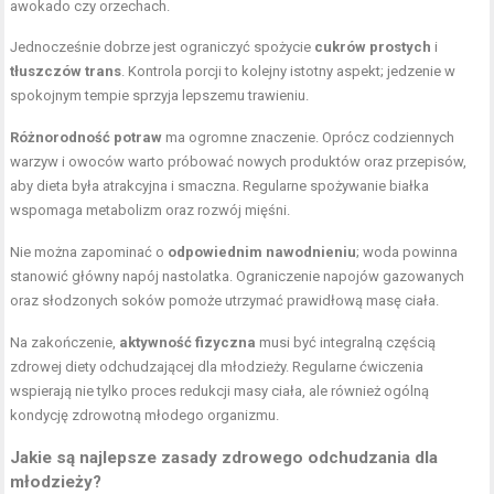
awokado czy orzechach.
Jednocześnie dobrze jest ograniczyć spożycie
cukrów prostych
i
tłuszczów trans
. Kontrola porcji to kolejny istotny aspekt; jedzenie w
spokojnym tempie sprzyja lepszemu trawieniu.
Różnorodność potraw
ma ogromne znaczenie. Oprócz codziennych
warzyw i owoców warto próbować nowych produktów oraz przepisów,
aby dieta była atrakcyjna i smaczna. Regularne spożywanie białka
wspomaga metabolizm oraz rozwój mięśni.
Nie można zapominać o
odpowiednim nawodnieniu
; woda powinna
stanowić główny napój nastolatka. Ograniczenie napojów gazowanych
oraz słodzonych soków pomoże utrzymać prawidłową masę ciała.
Na zakończenie,
aktywność fizyczna
musi być integralną częścią
zdrowej diety odchudzającej dla młodzieży. Regularne ćwiczenia
wspierają nie tylko proces redukcji masy ciała, ale również ogólną
kondycję zdrowotną młodego organizmu.
Jakie są najlepsze zasady zdrowego odchudzania dla
młodzieży?