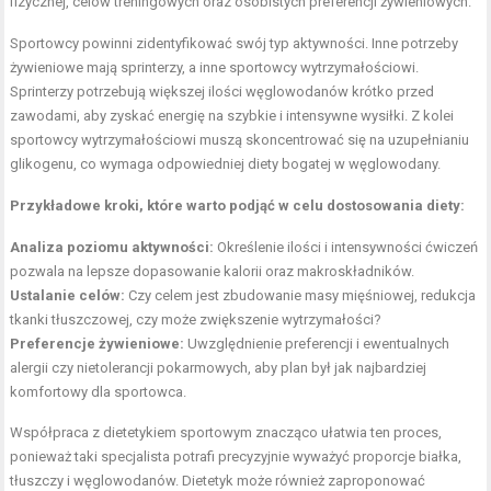
fizycznej, celów treningowych oraz osobistych preferencji żywieniowych.
Sportowcy powinni zidentyfikować swój typ aktywności. Inne potrzeby
żywieniowe mają sprinterzy, a inne sportowcy wytrzymałościowi.
Sprinterzy potrzebują większej ilości węglowodanów krótko przed
zawodami, aby zyskać energię na szybkie i intensywne wysiłki. Z kolei
sportowcy wytrzymałościowi muszą skoncentrować się na uzupełnianiu
glikogenu, co wymaga odpowiedniej diety bogatej w węglowodany.
Przykładowe kroki, które warto podjąć w celu dostosowania diety:
Analiza poziomu aktywności:
Określenie ilości i intensywności ćwiczeń
pozwala na lepsze dopasowanie kalorii oraz makroskładników.
Ustalanie celów:
Czy celem jest zbudowanie masy mięśniowej, redukcja
tkanki tłuszczowej, czy może zwiększenie wytrzymałości?
Preferencje żywieniowe:
Uwzględnienie preferencji i ewentualnych
alergii czy nietolerancji pokarmowych, aby plan był jak najbardziej
komfortowy dla sportowca.
Współpraca z dietetykiem sportowym znacząco ułatwia ten proces,
ponieważ taki specjalista potrafi precyzyjnie wyważyć proporcje białka,
tłuszczy i węglowodanów. Dietetyk może również zaproponować