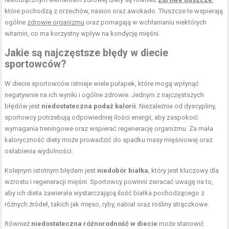
które pochodzą z orzechów, nasion oraz awokado. Tłuszcze te wspierają
ogólne
zdrowie organizmu
oraz pomagają w wchłanianiu niektórych
witamin, co ma korzystny wpływ na kondycję mięśni.
Jakie są najczęstsze błędy w diecie
sportowców?
W diecie sportowców istnieje wiele pułapek, które mogą wpłynąć
negatywnie na ich wyniki i ogólne zdrowie. Jednym z najczęstszych
błędów jest
niedostateczna podaż kalorii
. Niezależnie od dyscypliny,
sportowcy potrzebują odpowiedniej ilości energii, aby zaspokoić
wymagania treningowe oraz wspierać regenerację organizmu. Za mała
kaloryczność diety może prowadzić do spadku masy mięśniowej oraz
osłabienia wydolności.
Kolejnym istotnym błędem jest
niedobór białka
, który jest kluczowy dla
wzrostu i regeneracji mięśni. Sportowcy powinni zwracać uwagę na to,
aby ich dieta zawierała wystarczającą ilość białka pochodzącego z
różnych źródeł, takich jak mięso, ryby, nabiał oraz rośliny strączkowe.
Również
niedostateczna różnorodność w diecie
może stanowić