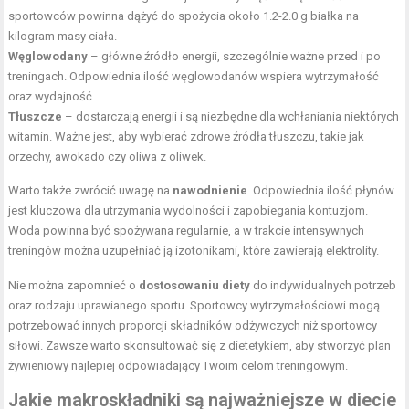
sportowców powinna dążyć do spożycia około 1.2-2.0 g białka na
kilogram masy ciała.
Węglowodany
– główne źródło energii, szczególnie ważne przed i po
treningach. Odpowiednia ilość węglowodanów wspiera wytrzymałość
oraz wydajność.
Tłuszcze
– dostarczają energii i są niezbędne dla wchłaniania niektórych
witamin. Ważne jest, aby wybierać zdrowe źródła tłuszczu, takie jak
orzechy, awokado czy oliwa z oliwek.
Warto także zwrócić uwagę na
nawodnienie
. Odpowiednia ilość płynów
jest kluczowa dla utrzymania wydolności i zapobiegania kontuzjom.
Woda powinna być spożywana regularnie, a w trakcie intensywnych
treningów można uzupełniać ją izotonikami, które zawierają elektrolity.
Nie można zapomnieć o
dostosowaniu diety
do indywidualnych potrzeb
oraz rodzaju uprawianego sportu. Sportowcy wytrzymałościowi mogą
potrzebować innych proporcji składników odżywczych niż sportowcy
siłowi. Zawsze warto skonsultować się z dietetykiem, aby stworzyć plan
żywieniowy najlepiej odpowiadający Twoim celom treningowym.
Jakie makroskładniki są najważniejsze w diecie