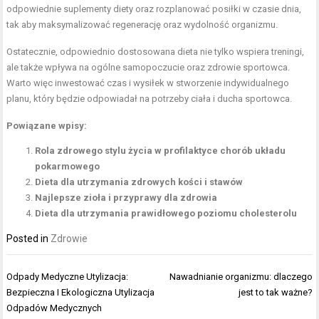
odpowiednie suplementy diety oraz rozplanować posiłki w czasie dnia,
tak aby maksymalizować regenerację oraz wydolność organizmu.
Ostatecznie, odpowiednio dostosowana dieta nie tylko wspiera treningi,
ale także wpływa na ogólne samopoczucie oraz zdrowie sportowca.
Warto więc inwestować czas i wysiłek w stworzenie indywidualnego
planu, który będzie odpowiadał na potrzeby ciała i ducha sportowca.
Powiązane wpisy:
Rola zdrowego stylu życia w profilaktyce chorób układu
pokarmowego
Dieta dla utrzymania zdrowych kości i stawów
Najlepsze zioła i przyprawy dla zdrowia
Dieta dla utrzymania prawidłowego poziomu cholesterolu
Posted in
Zdrowie
Nawigacja
Odpady Medyczne Utylizacja:
Nawadnianie organizmu: dlaczego
wpisu
Bezpieczna I Ekologiczna Utylizacja
jest to tak ważne?
Odpadów Medycznych