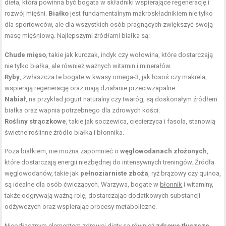
dieta, która powinna być bogata w składniki wspierające regenerację i
rozwój mięśni.
Białko
jest fundamentalnym makroskładnikiem nie tylko
dla sportowców, ale dla wszystkich osób pragnących zwiększyć swoją
masę mięśniową. Najlepszymi źródłami białka są:
Chude mięso
, takie jak kurczak, indyk czy wołowina, które dostarczają
nie tylko białka, ale również ważnych witamin i minerałów.
Ryby
, zwłaszcza te bogate w kwasy omega-3, jak łosoś czy makrela,
wspierają regenerację oraz mają
działanie przeciwzapalne
.
Nabiał
, na przykład jogurt naturalny czy twaróg, są doskonałym źródłem
białka oraz wapnia potrzebnego dla
zdrowych
kości.
Rośliny strączkowe
, takie jak soczewica, ciecierzyca i fasola, stanowią
świetne roślinne źródło białka i błonnika.
Poza białkiem, nie można zapomnieć o
węglowodanach złożonych
,
które dostarczają energii niezbędnej do intensywnych treningów. Źródła
węglowodanów, takie jak
pełnoziarniste zboża
, ryż brązowy czy quinoa,
są idealne dla osób ćwiczących. Warzywa, bogate w
błonnik
i witaminy,
także odgrywają ważną rolę, dostarczając dodatkowych substancji
odżywczych oraz wspierając procesy metaboliczne.
Nieodłącznym elementem zdrowej diety są również
zdrowe tłuszcze
,