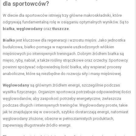
dla sportowców?
W diecie dla sportowców istnieją trzy główne makroskładniki, które
odgrywają fundamentalną rolę w osiąganiu optymalnych wyników. Są to
białka
,
węglowodany
oraz
tłuszcze
.
Białko
jest kluczowe dla regeneracji i wzrostu mięśni. Jako jednostka
budulcowa, białko pomaga w naprawie uszkodzonych włókien
mięśniowych po intensywnych treningach. Dobrym źródłem białka są
mięso, ryby, nabiał, a także rośliny strączkowe oraz orzechy. Sportowcy
powinni spożywać odpowiednią ilość białka, aby wspierać procesy
anaboliczne, które są niezbędne do rozwoju siły i masy mięśniowej.
Węglowodany
są głównym źródłem energii, szczególnie podczas
wysiłku fizycznego. Organizm sportowca potrzebuje odpowiedniej ilości
węglowodanów, aby zaspokoić potrzeby energetyczne, zwłaszcza
podczas długich i intensywnych treningów. Węglowodany proste, takie
jak te znajdujące się w owocach, szybko dostarczają energii, natomiast
węglowodany złożone, obecne w pełnoziarnistych produktach,
zapewniają długotrwałe źródło energii.