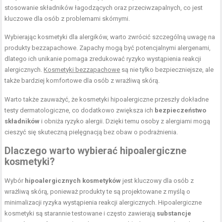
stosowanie składników łagodzących oraz przeciwzapalnych, co jest
kluczowe dla osób z problemami skórnymi.
Wybierając kosmetyki dla alergików, warto zwrócić szczególną uwagę na
produkty bezzapachowe. Zapachy mogą być potencjalnymi alergenami,
dlatego ich unikanie pomaga zredukować ryzyko wystąpienia reakcji
alergicznych.
Kosmetyki bezzapachowe
są nie tylko bezpieczniejsze, ale
także bardziej komfortowe dla osób z wrażliwą skórą.
Warto także zauważyć, że kosmetyki hipoalergiczne przeszły dokładne
testy dermatologiczne, co dodatkowo zwiększa ich
bezpieczeństwo
składników
i obniża ryzyko alergii. Dzięki temu osoby z alergiami mogą
cieszyć się skuteczną pielęgnacją bez obaw o podrażnienia.
Dlaczego warto wybierać hipoalergiczne
kosmetyki?
Wybór
hipoalergicznych kosmetyków
jest kluczowy dla osób z
wrażliwą skórą, ponieważ produkty te są projektowane z myślą o
minimalizacji ryzyka wystąpienia reakcji alergicznych. Hipoalergiczne
kosmetyki są starannie testowane i często zawierają
substancje