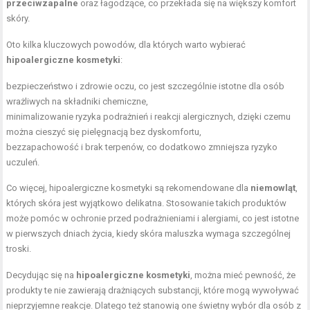
przeciwzapalne
oraz łagodzące, co przekłada się na większy komfort
skóry.
Oto kilka kluczowych powodów, dla których warto wybierać
hipoalergiczne kosmetyki
:
bezpieczeństwo i zdrowie oczu, co jest szczególnie istotne dla osób
wrażliwych na składniki chemiczne,
minimalizowanie ryzyka podrażnień i reakcji alergicznych, dzięki czemu
można cieszyć się pielęgnacją bez dyskomfortu,
bezzapachowość i brak terpenów, co dodatkowo zmniejsza ryzyko
uczuleń.
Co więcej, hipoalergiczne kosmetyki są rekomendowane dla
niemowląt
,
których skóra jest wyjątkowo delikatna. Stosowanie takich produktów
może pomóc w ochronie przed podrażnieniami i alergiami, co jest istotne
w pierwszych dniach życia, kiedy skóra maluszka wymaga szczególnej
troski.
Decydując się na
hipoalergiczne kosmetyki
, można mieć pewność, że
produkty te nie zawierają drażniących substancji, które mogą wywoływać
nieprzyjemne reakcje. Dlatego też stanowią one świetny wybór dla osób z