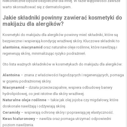
niekoniecznie będzie bezpieczne dla innej. W razie wątpliwości zawsze
warto skonsultować się z dermatologiem.
Jakie składniki powinny zawierać kosmetyki do
makijażu dla alergików?
Kosmetyki do makijażu dla alergików powinny mieć składniki, które są
bezpieczne i wspierają kondycję wrażliwej skóry. Kluczowe składniki to
alantoina
,
niacynamid
oraz naturalne oleje roślinne, które nawilżają i
regenerują skórę, minimalizując ryzyko podrażnień.
Oto lista ważnych składników w kosmetykach do makijażu dla alergików:
Alantoina
– znana z właściwości łagodzących i regenerujących, pomaga
w gojeniu podrażnionej skóry.
Niacynamid
– działa przeciwzapalnie, wspiera odbudowę bariery
hydrolipidowej, co jest istotne dla skóry wrażliwej.
Naturalne oleje roślinne
– takie jak olej jojoba czy migdałowy, które
doskonale nawilżają i odżywiają skórę.
Ceramidy
– wspierają ochronę skóry i poprawiają jej elastyczność.
Kwas hialuronowy
– nawilża oraz pomaga utrzymać odpowiedni
poziom nawilżenia.