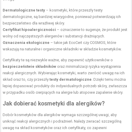
Dermatologiczne testy
– kosmetyki, które przeszły testy
dermatologiczne, są bardziej wiarygodne, ponieważ potwierdzają ich
bezpieczeństwo dla wrażliwej skóry.
Certyfikat hipoalergiczności
– oznaczenie to sugeruje, że produkt jest
wolny od najczęstszych alergenów i substancji drażniących.
Oznaczenia ekologiczne
– takie jak EcoCert czy COSMOS, które
wskazują na naturalne i organiczne składniki w składzie kosmetyków.
Certyfikaty te są niezwykle ważne, aby zapewnić użytkowników o
bezpieczeństwie składników
oraz minimalizacji ryzyka wystąpienia
reakcji alergicznych. Wybierając kosmetyki, warto zwrócić uwagę na ich
skład oraz to, czy przeszły
testy dermatologiczne
. Dzięki temu można
lepiej dopasować produkty do indywidualnych potrzeb skóry, zwłaszcza
w przypadku osób cierpiących na alergie lub atopowe zapalenie skóry.
Jak dobierać kosmetyki dla alergików?
Dobór kosmetyków dla alergików wymaga szczególnej uwagi, aby
uniknąć reakcji alergicznych i podrażnień. Należy zwracać szczególną
uwagę na skład kosmetyków oraz ich certyfikaty, co zapewni