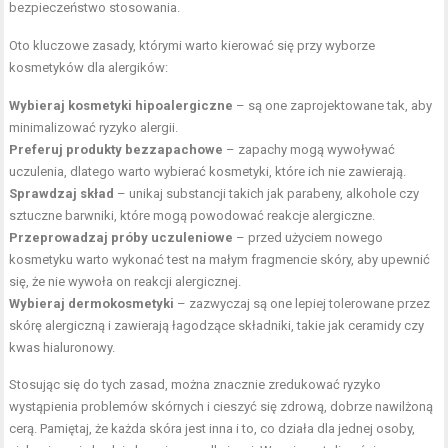
bezpieczeństwo stosowania.
Oto kluczowe zasady, którymi warto kierować się przy wyborze
kosmetyków dla alergików:
Wybieraj kosmetyki hipoalergiczne
– są one zaprojektowane tak, aby
minimalizować ryzyko alergii.
Preferuj produkty bezzapachowe
– zapachy mogą wywoływać
uczulenia, dlatego warto wybierać kosmetyki, które ich nie zawierają.
Sprawdzaj skład
– unikaj substancji takich jak parabeny, alkohole czy
sztuczne barwniki, które mogą powodować reakcje alergiczne.
Przeprowadzaj próby uczuleniowe
– przed użyciem nowego
kosmetyku warto wykonać test na małym fragmencie skóry, aby upewnić
się, że nie wywoła on reakcji alergicznej.
Wybieraj dermokosmetyki
– zazwyczaj są one lepiej tolerowane przez
skórę alergiczną i zawierają łagodzące składniki, takie jak ceramidy czy
kwas hialuronowy.
Stosując się do tych zasad, można znacznie zredukować ryzyko
wystąpienia problemów skórnych i cieszyć się zdrową, dobrze nawilżoną
cerą. Pamiętaj, że każda skóra jest inna i to, co działa dla jednej osoby,