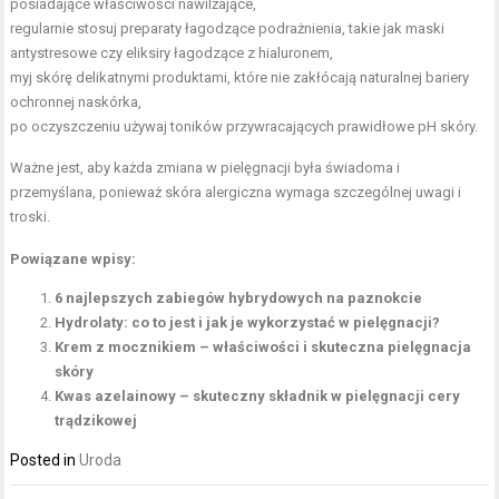
posiadające właściwości nawilżające,
regularnie stosuj preparaty łagodzące podrażnienia, takie jak maski
antystresowe czy eliksiry łagodzące z hialuronem,
myj skórę delikatnymi produktami, które nie zakłócają naturalnej bariery
ochronnej naskórka,
po oczyszczeniu używaj toników przywracających prawidłowe pH skóry.
Ważne jest, aby każda zmiana w pielęgnacji była świadoma i
przemyślana, ponieważ skóra alergiczna wymaga szczególnej uwagi i
troski.
Powiązane wpisy:
6 najlepszych zabiegów hybrydowych na paznokcie
Hydrolaty: co to jest i jak je wykorzystać w pielęgnacji?
Krem z mocznikiem – właściwości i skuteczna pielęgnacja
skóry
Kwas azelainowy – skuteczny składnik w pielęgnacji cery
trądzikowej
Posted in
Uroda