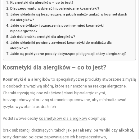
Kosmetyki dla alergików – co to jest?
Dlaczego warto wybierać hipoalergiczne kosmetyki?
Jakie składniki są bezpieczne, a jakich należy unikać w kosmetykach
dla alergików?
Jakie certyfikaty i oznaczenia powinny mieć kosmetyki
hipoalergiczne?
Jak dobierać kosmetyki dla alergików?
Jakie składniki powinny zawierać kosmetyki do makijażu dla
alergików?
Jakie są praktyczne porady dotyczące pielęgnacji skóry alergicznej?
Kosmetyki dla alergików – co to jest?
Kosmetyki dla alergików
to specjalistyczne produkty stworzone z myślą
o osobach z wrażliwą skórą, które są narażone na reakcje alergiczne.
Charakteryzują się one właściwościami hipoalergicznymi,
bezzapachowymi oraz są starannie opracowane, aby minimalizować
ryzyko wywołania podrażnień.
Podstawowe cechy
kosmetyków dla alergików
obejmują:
brak substancji drażniących, takich jak
parabeny
,
barwniki
czy
alkohol
,
testy dermatologiczne zapewniające ich bezpieczeństwo,