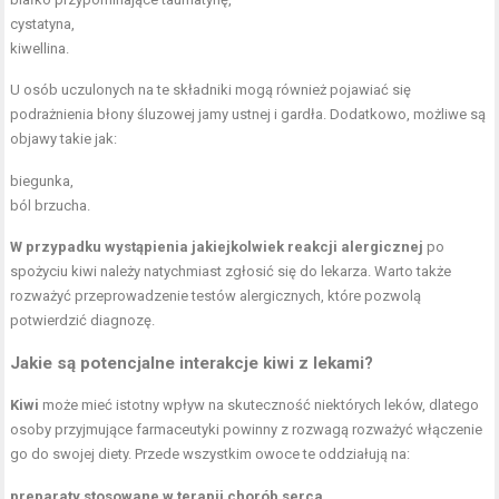
cystatyna,
kiwellina.
U osób uczulonych na te składniki mogą również pojawiać się
podrażnienia błony śluzowej jamy ustnej i gardła. Dodatkowo, możliwe są
objawy takie jak:
biegunka,
ból brzucha.
W przypadku wystąpienia jakiejkolwiek reakcji alergicznej
po
spożyciu kiwi należy natychmiast zgłosić się do lekarza. Warto także
rozważyć przeprowadzenie testów alergicznych, które pozwolą
potwierdzić diagnozę.
Jakie są potencjalne interakcje kiwi z lekami?
Kiwi
może mieć istotny wpływ na skuteczność niektórych leków, dlatego
osoby przyjmujące farmaceutyki powinny z rozwagą rozważyć włączenie
go do swojej diety. Przede wszystkim owoce te oddziałują na:
preparaty stosowane w terapii chorób serca
,