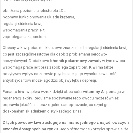
obniżenia poziomu cholesterolu LDL,
poprawy funkcjonowania układu krążenia,
regulacji ciśnienia krwi,
wspomagania pracy jelit,
zapobiegania zaparciom.
Obecny w kiwi potas ma kluczowe znaczenie dla regulacji ciśnienia krwi,
co jest szczególnie istotne dla osób z problemami sercowo-
naczyniowymi. Dodatkowo
błonnik pokarmowy
zawarty w tym owocu
wspomaga pracę jelit oraz zapobiega zaparciom.
Kiwi
ma także
pozytywny wpływ na zdrowie psychiczne; jego wysoka zawartość
antyoksydantów może łagodzić objawy lęku i depresji.
Ponadto
kiwi
wspiera wzrok dzięki obecności
witaminy A
i pomaga w
regeneracji skóry. Regularne spożywanie tego owocu może również
poprawić jakość snu oraz ogólne samopoczucie, co czyni go
doskonałym składnikiem diety każdego z nas.
Z tych powodów kiwi zasługuje na miano jednego z najzdrowszych
owoców dostępnych na rynku.
Jego różnorodne korzyści sprawiają, że