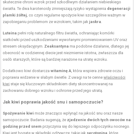
skutecznie chroni wzrok przed szkodliwym działaniem niebieskiego
światła. Te dwa karotenoidy zmniejszają ryzyko wystąpienia
degeneracji
plamki żółtej
, co czyni regularne spożycie kiwi szczególnie ważnym w
zapobieganiu problemom ze wzrokiem, takim jak
jaskra
.
Luteina
pełni rolę naturalnego filtru światła, ochraniając komórki
siatkówki przed uszkodzeniami wywołanymi promieniowaniem UV oraz
stresem oksydacyjnym.
Zeaksantyna
ma podobne działanie, dlatego jej
obecność w codziennej diecie jest niezmiernie istotna, zwłaszcza dla
osób starszych, które są bardziej narażone na utratę wzroku.
Dodatkowo kiwi dostarcza
witaminę A
, która wspiera zdrowie oczu i
poprawia widzenie w słabym świetle. Z uwagi na te cenne
właściwości
kiwi
staje się kluczowym składnikiem diety skoncentrowanej na
zachowaniu dobrego wzroku i ochronie przed jego utratą.
Jak kiwi poprawia jakość snu i samopoczucie?
Spożywanie kiwi
może znacząco wpłynąć na jakość snu oraz nasze
samopoczucie. Badania sugerują, że
zjedzenie dwóch tych owoców na
godzinę przed snem
przyczynia się do lepszego odpoczynku nocnego.
Kiwi jest bogate w składniki odżywcze, takie jak
serotonina
, które