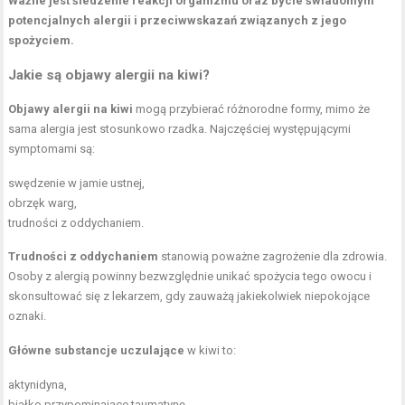
Ważne jest śledzenie reakcji organizmu oraz bycie świadomym
potencjalnych alergii i przeciwwskazań związanych z jego
spożyciem.
Jakie są objawy alergii na kiwi?
Objawy alergii na kiwi
mogą przybierać różnorodne formy, mimo że
sama alergia jest stosunkowo rzadka. Najczęściej występującymi
symptomami są:
swędzenie w jamie ustnej,
obrzęk warg,
trudności z oddychaniem.
Trudności z oddychaniem
stanowią poważne zagrożenie dla zdrowia.
Osoby z alergią powinny bezwzględnie unikać spożycia tego owocu i
skonsultować się z lekarzem, gdy zauważą jakiekolwiek niepokojące
oznaki.
Główne substancje uczulające
w kiwi to:
aktynidyna,
białko przypominające taumatynę,