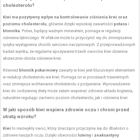
cholesterolu?
Kiwi ma pozytywny wpływ na kontrolowanie ciśnienia krwi oraz
poziomu cholesterolu
, głównie dzięki wysokiej zawartości
potasu
i
błonnika
. Potas, będący ważnym minerałem, pomaga w regulacji
ciśnienia tętniczego. W efekcie może to przyczynić się do zmniejszenia
ryzyka wystąpienia chorób sercowo-naczyniowych. Z przeprowadzonych
badań wynika, że regularne spożywanie trzech owoców kiwi dziennie
skutecznie obniża ciśnienie krwi.
Również
błonnik pokarmowy
zawarty w kiwi jest kluczowym elementem
w redukcji cholesterolu we krwi. Pomaga on w procesach trawiennych
oraz zmniejsza wchłanianie cholesterolu z pożywienia. Wprowadzenie
kiwi do codziennej diety może zatem wspierać zdrowie układu krążenia,
naturalnie regulując zarówno poziom cholesterolu, jak i ciśnienia krwi.
W jaki sposób kiwi wspiera zdrowie oczu i chroni przed
utratą wzroku?
Kiwi
to niezwykły owoc, który znacząco przyczynia się do dbałości o
zdrowie naszych oczu. Dzięki obecności
luteiny
i
zeaksantyny