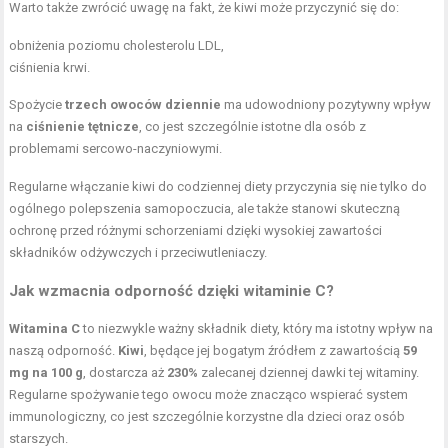
Warto także zwrócić uwagę na fakt, że kiwi może przyczynić się do:
obniżenia poziomu cholesterolu LDL,
ciśnienia krwi.
Spożycie
trzech owoców dziennie
ma udowodniony pozytywny wpływ
na
ciśnienie tętnicze
, co jest szczególnie istotne dla osób z
problemami sercowo-naczyniowymi.
Regularne włączanie kiwi do codziennej diety przyczynia się nie tylko do
ogólnego polepszenia samopoczucia, ale także stanowi skuteczną
ochronę przed różnymi schorzeniami dzięki wysokiej zawartości
składników odżywczych i przeciwutleniaczy.
Jak wzmacnia odporność dzięki witaminie C?
Witamina C
to niezwykle ważny składnik diety, który ma istotny wpływ na
naszą odporność.
Kiwi
, będące jej bogatym źródłem z zawartością
59
mg na 100 g
, dostarcza aż
230%
zalecanej dziennej dawki tej witaminy.
Regularne spożywanie tego owocu może znacząco wspierać system
immunologiczny, co jest szczególnie korzystne dla dzieci oraz osób
starszych.