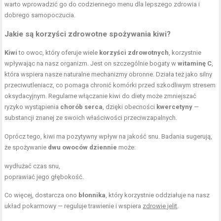
warto wprowadzić go do codziennego menu dla lepszego zdrowia i
dobrego samopoczucia.
Jakie są korzyści zdrowotne spożywania kiwi?
Kiwi
to owoc, który oferuje wiele
korzyści zdrowotnych
, korzystnie
wpływając na nasz organizm. Jest on szczególnie bogaty w
witaminę C
,
która wspiera nasze naturalne mechanizmy obronne. Działa też jako silny
przeciwutleniacz, co pomaga chronić komórki przed szkodliwym stresem
oksydacyjnym. Regularne włączanie kiwi do diety może zmniejszać
ryzyko wystąpienia
chorób serca
, dzięki obecności
kwercetyny
—
substancji znanej ze swoich właściwości przeciwzapalnych.
Oprócz tego, kiwi ma pozytywny wpływ na jakość snu. Badania sugerują,
że spożywanie
dwu owoców dziennie
może:
wydłużać czas snu,
poprawiać jego głębokość.
Co więcej, dostarcza ono
błonnika
, który korzystnie oddziałuje na nasz
układ pokarmowy — reguluje trawienie i wspiera
zdrowie jelit
.