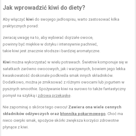
Jak wprowadzić kiwi do diety?
Aby włączyć
kiwi
do swojego jadłospisu, warto zastosować kilka
praktycznych porad:
zwracaj uwagę na to, aby wybierać dojrzałe owoce,
powinny być miękkie w dotyku i intensywnie pachnieć,
takie kiwi jest znacznie słodsze i bardziej aromatyczne.
Kiwi
można wykorzystać w wielu potrawach. Świetnie komponuje się w
sałatkach zarówno owocowych, jak i warzywnych, bowiem jego lekka
kwaskowatość doskonale podkreśla smak innych składników.
Dodatkowo, można je zmiksować z różnymi owocami lub jogurtem w
pysznych smoothie. Spożywanie kiwi na surowo to także fantastyczny
pomysł na szybką i
zdrową przekąskę
.
Nie zapominaj o skórce tego owocu!
Zawiera ona wiele cennych
składników odżywczych oraz
błonnika pokarmowego
.
Choć ma
nieco cierpki smak, spożycie skórki zwiększa korzyści zdrowotne
płynące z kiwi.