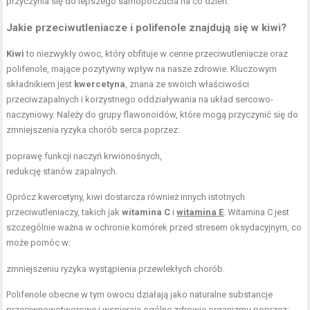
przyczynia się do lepszego samopoczucia na co dzień.
Jakie przeciwutleniacze i polifenole znajdują się w kiwi?
Kiwi
to niezwykły owoc, który obfituje w cenne przeciwutleniacze oraz
polifenole, mające pozytywny wpływ na nasze zdrowie. Kluczowym
składnikiem jest
kwercetyna
, znana ze swoich właściwości
przeciwzapalnych i korzystnego oddziaływania na układ sercowo-
naczyniowy. Należy do grupy flawonoidów, które mogą przyczynić się do
zmniejszenia ryzyka chorób serca poprzez:
poprawę funkcji naczyń krwionośnych,
redukcję stanów zapalnych.
Oprócz kwercetyny, kiwi dostarcza również innych istotnych
przeciwutleniaczy, takich jak
witamina C
i
witamina E
. Witamina C jest
szczególnie ważna w ochronie komórek przed stresem oksydacyjnym, co
może pomóc w:
zmniejszeniu ryzyka wystąpienia przewlekłych chorób.
Polifenole obecne w tym owocu działają jako naturalne substancje
przeciwnowotworowe i wspierają ogólne zdrowie organizmu poprzez: