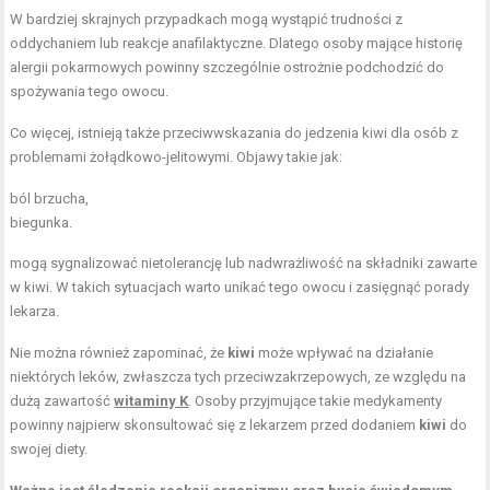
W bardziej skrajnych przypadkach mogą wystąpić trudności z
oddychaniem lub reakcje anafilaktyczne. Dlatego osoby mające historię
alergii pokarmowych powinny szczególnie ostrożnie podchodzić do
spożywania tego owocu.
Co więcej, istnieją także przeciwwskazania do jedzenia kiwi dla osób z
problemami żołądkowo-jelitowymi. Objawy takie jak:
ból brzucha,
biegunka.
mogą sygnalizować nietolerancję lub nadwrażliwość na składniki zawarte
w kiwi. W takich sytuacjach warto unikać tego owocu i zasięgnąć porady
lekarza.
Nie można również zapominać, że
kiwi
może wpływać na działanie
niektórych leków, zwłaszcza tych przeciwzakrzepowych, ze względu na
dużą zawartość
witaminy K
. Osoby przyjmujące takie medykamenty
powinny najpierw skonsultować się z lekarzem przed dodaniem
kiwi
do
swojej diety.