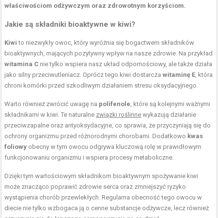
właściwościom odżywczym oraz zdrowotnym korzyściom.
Jakie są składniki bioaktywne w kiwi?
Kiwi
to niezwykły owoc, który wyróżnia się bogactwem składników
bioaktywnych, mających pozytywny wpływ na nasze zdrowie. Na przykład
witamina C
nie tylko wspiera nasz układ odpornościowy, ale także działa
jako silny przeciwutleniacz. Oprócz tego kiwi dostarcza
witaminę E
, która
chroni komórki przed szkodliwym działaniem stresu oksydacyjnego.
Warto również zwrócić uwagę na
polifenole
, które są kolejnymi ważnymi
składnikami w kiwi. Te naturalne
związki roślinne
wykazują działanie
przeciwzapalne oraz antyoksydacyjne, co sprawia, że przyczyniają się do
ochrony organizmu przed różnorodnymi chorobami. Dodatkowo
kwas
foliowy
obecny w tym owocu odgrywa kluczową rolę w prawidłowym
funkcjonowaniu organizmu i wspiera procesy metaboliczne.
Dzięki tym wartościowym składnikom bioaktywnym spożywanie kiwi
może znacząco poprawić zdrowie serca oraz zmniejszyć ryzyko
wystąpienia chorób przewlekłych. Regularna obecność tego owocu w
diecie nie tylko wzbogaca ją o cenne substancje odżywcze, lecz również