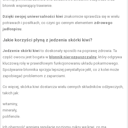
błonnik wspierający trawienie.
Dzięki swojej uniwersalności kiwi
znakomicie sprawdza się w wielu
potrawach i posiłkach, co czyni go cennym elementem
zdrowego
jadłospisu
.
Jakie korzyści płyną z jedzenia skórki kiwi?
Jedzenie skórki kiwi
to doskonały sposób na poprawę zdrowia. Ta
część owocu jest bogata w
błonnik nierozpuszczalny
, który odgrywa
kluczową rolę w prawidłowym funkcjonowaniu układu pokarmowego.
Spożywanie błonnika sprzyja lepszej perystaltyce jelit, co z kolei może
zapobiegać problemom z zaparciami.
Co więcej, skórka kiwi dostarcza wielu cennych składników odżywczych,
takich jak:
witaminy,
minerały,
polifenole.
Ich obecność wspiera regulację poziomu cukru we krwi, co ma