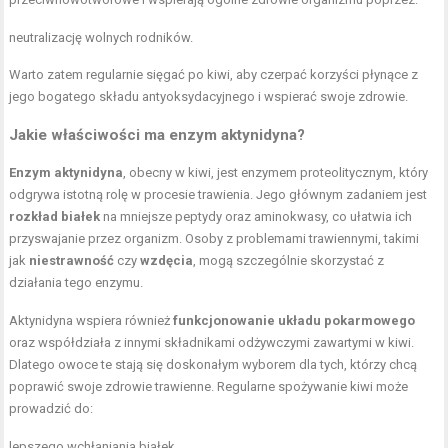
neutralizację wolnych rodników.
Warto zatem regularnie sięgać po kiwi, aby czerpać korzyści płynące z
jego bogatego składu antyoksydacyjnego i wspierać swoje zdrowie.
Jakie właściwości ma enzym aktynidyna?
Enzym aktynidyna
, obecny w kiwi, jest enzymem proteolitycznym, który
odgrywa istotną rolę w procesie trawienia. Jego głównym zadaniem jest
rozkład białek
na mniejsze peptydy oraz aminokwasy, co ułatwia ich
przyswajanie przez organizm. Osoby z problemami trawiennymi, takimi
jak
niestrawność
czy
wzdęcia
, mogą szczególnie skorzystać z
działania tego enzymu.
Aktynidyna wspiera również
funkcjonowanie układu pokarmowego
oraz współdziała z innymi składnikami odżywczymi zawartymi w kiwi.
Dlatego owoce te stają się doskonałym wyborem dla tych, którzy chcą
poprawić swoje zdrowie trawienne. Regularne spożywanie kiwi może
prowadzić do:
lepszego wchłaniania białek,