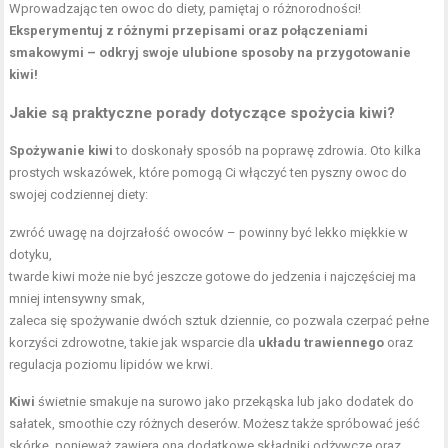
Wprowadzając ten owoc do diety, pamiętaj o różnorodności!
Eksperymentuj z różnymi przepisami oraz połączeniami
smakowymi – odkryj swoje ulubione sposoby na przygotowanie
kiwi!
Jakie są praktyczne porady dotyczące spożycia kiwi?
Spożywanie kiwi
to doskonały sposób na poprawę zdrowia. Oto kilka
prostych wskazówek, które pomogą Ci włączyć ten pyszny owoc do
swojej codziennej diety:
zwróć uwagę na dojrzałość owoców – powinny być lekko miękkie w
dotyku,
twarde kiwi może nie być jeszcze gotowe do jedzenia i najczęściej ma
mniej intensywny smak,
zaleca się spożywanie dwóch sztuk dziennie, co pozwala czerpać pełne
korzyści zdrowotne, takie jak wsparcie dla
układu trawiennego
oraz
regulacja poziomu lipidów we krwi.
Kiwi
świetnie smakuje na surowo jako przekąska lub jako dodatek do
sałatek, smoothie czy różnych deserów. Możesz także spróbować jeść
skórkę, ponieważ zawiera ona dodatkowe składniki odżywcze oraz