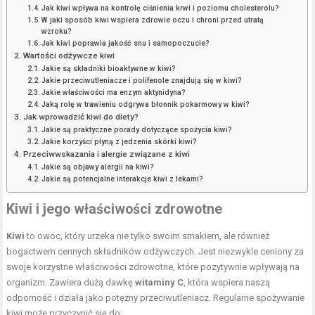
Jak kiwi wpływa na kontrolę ciśnienia krwi i poziomu cholesterolu?
W jaki sposób kiwi wspiera zdrowie oczu i chroni przed utratą
wzroku?
Jak kiwi poprawia jakość snu i samopoczucie?
Wartości odżywcze kiwi
Jakie są składniki bioaktywne w kiwi?
Jakie przeciwutleniacze i polifenole znajdują się w kiwi?
Jakie właściwości ma enzym aktynidyna?
Jaką rolę w trawieniu odgrywa błonnik pokarmowy w kiwi?
Jak wprowadzić kiwi do diety?
Jakie są praktyczne porady dotyczące spożycia kiwi?
Jakie korzyści płyną z jedzenia skórki kiwi?
Przeciwwskazania i alergie związane z kiwi
Jakie są objawy alergii na kiwi?
Jakie są potencjalne interakcje kiwi z lekami?
Kiwi i jego właściwości zdrowotne
Kiwi
to owoc, który urzeka nie tylko swoim smakiem, ale również
bogactwem cennych składników odżywczych. Jest niezwykle ceniony za
swoje korzystne właściwości zdrowotne, które pozytywnie wpływają na
organizm. Zawiera dużą dawkę
witaminy C
, która wspiera naszą
odporność i działa jako potężny przeciwutleniacz. Regularne spożywanie
kiwi może przyczynić się do: