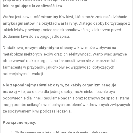
leki regulujące krzepliwość krwi
.
Ważna jest zawartość
witaminy K
w kiwi, która może zmieniać działanie
antykoagulantów
, na przykład
warfaryny
. Dlatego osoby korzystające z
takich leków powinny koniecznie skonsultować się z lekarzem przed
dodaniem kiwi do swojego jadłospisu.
Dodatkowo,
enzym aktynidyna
obecny w kiwi może wpływać na
metabolizm niektórych leków oraz ich efektywność. Warto więc uważnie
obserwować reakcje organizmu i skonsultować się z lekarzem lub
farmaceutą w przypadku jakichkolwiek wątpliwości dotyczących
potencjalnych interakcji.
Nie zapominajmy również o tym, że każdy organizm reaguje
inaczej
– to, co działa dla jednej osoby, może niekoniecznie być
odpowiednie dla innej. Regularne badania oraz rozmowy ze specjalistami
mogą pomóc uniknąć ewentualnych problemów zdrowotnych związanych
ze spożywaniem kiwi podczas leczenia.
Powiązane wpisy:
Zbilansowana dieta – klucz do zdrowia i dobrego