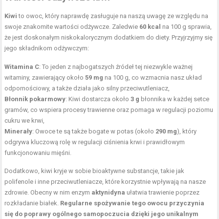
Kiwi
to owoc, który naprawdę zasługuje na naszą uwagę ze względu na
swoje znakomite wartości odżywcze. Zaledwie
60 kcal
na 100 g sprawia,
że jest doskonałym niskokalorycznym dodatkiem do diety. Przyjrzyjmy się
jego składnikom odżywczym:
Witamina C
: To jeden z najbogatszych źródeł tej niezwykle ważnej
witaminy, zawierający około
59 mg
na 100 g, co wzmacnia nasz układ
odpornościowy, a także działa jako silny przeciwutleniacz,
Błonnik pokarmowy
: Kiwi dostarcza około
3 g
błonnika w każdej setce
gramów, co wspiera procesy trawienne oraz pomaga w regulacji poziomu
cukru we krwi,
Minerały
: Owoce te są także bogate w potas (około
290 mg
), który
odgrywa kluczową rolę w regulacji ciśnienia krwi i prawidłowym
funkcjonowaniu mięśni.
Dodatkowo, kiwi kryje w sobie bioaktywne substancje, takie jak
polifenole i inne przeciwutleniacze, które korzystnie wpływają na nasze
zdrowie. Obecny w nim enzym
aktynidyna
ułatwia trawienie poprzez
rozkładanie białek.
Regularne spożywanie tego owocu przyczynia
się do poprawy ogólnego samopoczucia dzięki jego unikalnym