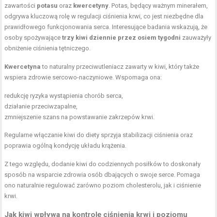
zawartości
potasu
oraz
kwercetyny
. Potas, będący ważnym minerałem,
odgrywa kluczową rolę w regulacji ciśnienia krwi, co jest niezbędne dla
prawidłowego funkcjonowania serca. Interesujące badania wskazują, że
osoby spożywające
trzy kiwi dziennie przez osiem tygodni
zauważyły
obniżenie ciśnienia tętniczego.
Kwercetyna
to naturalny przeciwutleniacz zawarty w kiwi, który także
wspiera zdrowie sercowo-naczyniowe. Wspomaga ona:
redukcję ryzyka wystąpienia chorób serca,
działanie przeciwzapalne,
zmniejszenie szans na powstawanie zakrzepów krwi.
Regularne włączanie kiwi do diety sprzyja stabilizacji ciśnienia oraz
poprawia ogólną kondycję układu krążenia.
Z tego względu, dodanie kiwi do codziennych posiłków to doskonały
sposób na wsparcie zdrowia osób dbających o swoje serce. Pomaga
ono naturalnie regulować zarówno poziom cholesterolu, jak i ciśnienie
krwi.
Jak kiwi wpływa na kontrolę ciśnienia krwi i poziomu