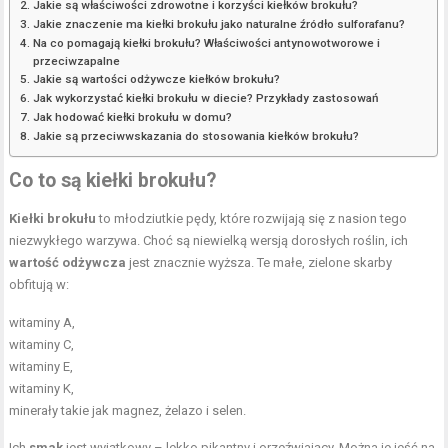
Jakie są właściwości zdrowotne i korzyści kiełków brokułu?
Jakie znaczenie ma kiełki brokułu jako naturalne źródło sulforafanu?
Na co pomagają kiełki brokułu? Właściwości antynowotworowe i
przeciwzapalne
Jakie są wartości odżywcze kiełków brokułu?
Jak wykorzystać kiełki brokułu w diecie? Przykłady zastosowań
Jak hodować kiełki brokułu w domu?
Jakie są przeciwwskazania do stosowania kiełków brokułu?
Co to są kiełki brokułu?
Kiełki brokułu
to młodziutkie pędy, które rozwijają się z nasion tego
niezwykłego warzywa. Choć są niewielką wersją dorosłych roślin, ich
wartość odżywcza
jest znacznie wyższa. Te małe, zielone skarby
obfitują w:
witaminy A,
witaminy C,
witaminy E,
witaminy K
,
minerały takie jak magnez, żelazo i selen.
Ich
smak
jest wyjątkowy – lekko pikantny i orzeźwiający. Można je jeść na