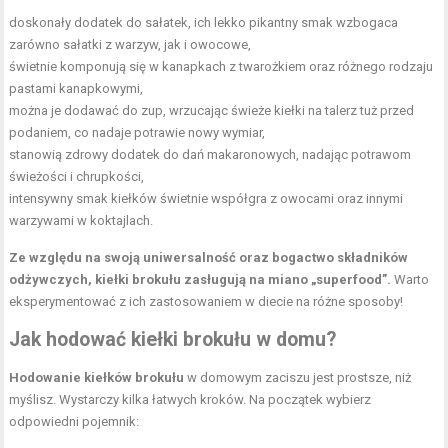
doskonały dodatek do sałatek, ich lekko pikantny smak wzbogaca
zarówno sałatki z warzyw, jak i owocowe,
świetnie komponują się w kanapkach z twarożkiem oraz różnego rodzaju
pastami kanapkowymi,
można je dodawać do zup, wrzucając świeże kiełki na talerz tuż przed
podaniem, co nadaje potrawie nowy wymiar,
stanowią zdrowy dodatek do dań makaronowych, nadając potrawom
świeżości i chrupkości,
intensywny smak kiełków świetnie współgra z owocami oraz innymi
warzywami w koktajlach.
Ze względu na swoją uniwersalność oraz bogactwo składników
odżywczych, kiełki brokułu zasługują na miano „superfood”.
Warto
eksperymentować z ich zastosowaniem w diecie na różne sposoby!
Jak hodować kiełki brokułu w domu?
Hodowanie kiełków brokułu
w domowym zaciszu jest prostsze, niż
myślisz. Wystarczy kilka łatwych kroków. Na początek wybierz
odpowiedni pojemnik: