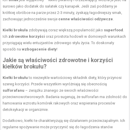
surowo jako dodatek do sałatek czy kanapek. Jeśli zaś poddamy je
krótkiej obróbce na parze przez 2-3 minuty, zyskają łagodniejszy smak,
zachowując jednocześnie swoje
cenne właściwości odżywcze
.
Kiełki brokuła
zdobywają coraz większą popularność jako
superfood
.
Ich
zdrowotne korzyści
oraz prostota hodowli w domowych warunkach
przyciągają wielu entuzjastów zdrowego stylu życia. To doskonały
sposób na
wzbogacenie diety
!
Jakie są właściwości zdrowotne i korzyści
kiełków brokułu
?
Kiełki brokułu
to niezwykle wartościowy składnik diety, który przynosi
szereg korzyści. Przede wszystkim wyróżniają się obecnością
sulforafanu
– związku znanego ze swoich właściwości
przeciwnowotworowych. Badania sugerują, że sulforafan ma zdolność do
hamowania wzrostu komórek rakowych oraz wspierania procesów
detoksykacji w organizmie.
Dodatkowo, kiełki te charakteryzują się działaniem przeciwzapalnym. Ich
regularne spożywanie może przyczynić się do łagodzenia stanów