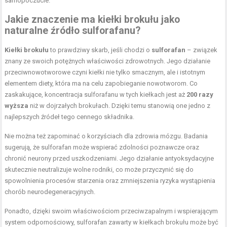
samopoczucie.
Jakie znaczenie ma kiełki brokułu jako
naturalne źródło sulforafanu?
Kiełki brokułu
to prawdziwy skarb, jeśli chodzi o
sulforafan
– związek
znany ze swoich potężnych właściwości zdrowotnych. Jego działanie
przeciwnowotworowe czyni kiełki nie tylko smacznym, ale i istotnym
elementem diety, która ma na celu zapobieganie nowotworom. Co
zaskakujące, koncentracja sulforafanu w tych kiełkach jest aż
200 razy
wyższa
niż w dojrzałych brokułach. Dzięki temu stanowią one jedno z
najlepszych źródeł tego cennego składnika.
Nie można też zapominać o korzyściach dla zdrowia mózgu. Badania
sugerują, że sulforafan może wspierać zdolności poznawcze oraz
chronić neurony przed uszkodzeniami. Jego działanie antyoksydacyjne
skutecznie neutralizuje wolne rodniki, co może przyczynić się do
spowolnienia procesów starzenia oraz zmniejszenia ryzyka wystąpienia
chorób neurodegeneracyjnych.
Ponadto, dzięki swoim właściwościom przeciwzapalnym i wspierającym
system odpornościowy, sulforafan zawarty w kiełkach brokułu może być