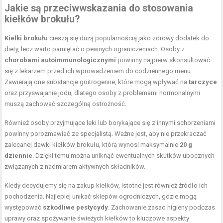
Jakie są przeciwwskazania do stosowania
kiełków brokułu?
Kiełki brokułu
cieszą się dużą popularnością jako zdrowy dodatek do
diety, lecz warto pamiętać o pewnych ograniczeniach. Osoby z
chorobami autoimmunologicznymi
powinny najpierw skonsultować
się z lekarzem przed ich wprowadzeniem do codziennego menu.
Zawierają one substancje goitrogenne, które mogą wpływać na
tarczyce
oraz przyswajanie jodu, dlatego osoby z problemami hormonalnymi
muszą zachować szczególną ostrożność.
Również osoby przyjmujące leki lub borykające się z innymi schorzeniami
powinny porozmawiać ze specjalistą. Ważne jest, aby nie przekraczać
zalecanej dawki kiełków brokułu, która wynosi maksymalnie
20 g
dziennie
. Dzięki temu można uniknąć ewentualnych skutków ubocznych
związanych z nadmiarem aktywnych składników.
Kiedy decydujemy się na zakup kiełków, istotne jest również źródło ich
pochodzenia. Najlepiej unikać sklepów ogrodniczych, gdzie mogą
występować
szkodliwe pestycydy
. Zachowanie zasad higieny podczas
uprawy oraz spożywanie świeżych kiełków to kluczowe aspekty