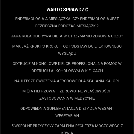
WARTO SPRAWDZIĆ
ENDERMOLOGIA A MIESIĄCZKA: CZY ENDERMOLOGIA JEST
BEZPIECZNA PODCZAS MIESIĄCZKI?
JAKA ROLA ODGRYWA DIETA W UTRZYMANIU ZDROWIA OCZU?
MAKIJAŻ KROK PO KROKU – OD PODSTAW DO EFEKTOWNEGO
WYGLĄDU
ODTRUCIE ALKOHOLOWE KIELCE: PROFESJONALNA POMOC W
ODTRUCIU ALKOHOLOWYM W KIELCACH
NAJLEPSZE ĆWICZENIA AEROBOWE DLA SPALANIA KALORII
MIĘTA PIEPRZOWA – ZDROWOTNE WŁAŚCIWOŚCI I
ZASTOSOWANIA W MEDYCYNIE
ODPOWIEDNIA SUPLEMENTACJA DIETY DLA WEGAN I
WEGETARIAN
5 WSPÓLNE PRZYCZYNY ZAPALENIA PĘCHERZA MOCZOWEGO Z
KRWIĄ