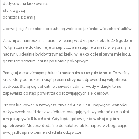
dedykowana kiełkownica,
słoik z gazą,
doniczka z ziemią.
Upewnij się, że nasiona brokułu są wolne od jakichkolwiek chemikaliów.
Zacznij od namoczenia nasion w letniej wodzie przez około
4-6 godzin
.
Po tym czasie dokładnie je przepłucz, a następnie umieść w wybranym
naczyniu. Idealnie byłoby trzymać kiełki w
lekko ocienionym miejscu
,
gdzie temperatura jest na poziomie pokojowym.
Pamiętaj o codziennym płukaniu nasion
dwa razy dziennie
. To ważny
krok, który pomoże uniknąć pleśni i utrzyma odpowiednią wilgotność
podłoża. Staraj się delikatnie usuwać nadmiar wody – dzięki temu
zapewnisz dostęp powietrza do rozwijających się kiełków.
Proces kiełkowania zazwyczaj trwa od
4 do 6 dni
. Najwięcej wartości
odżywczych znajdziesz w kiełkach osiągających wysokość około
4-6
cm
po upływie
5 lub 6 dni
. Gdy będą gotowe,
nie wahaj się ich
spróbować!
Możesz dodać je do sałatek lub kanapek, wzbogacając
swój jadłospis o cenne składniki odżywcze.