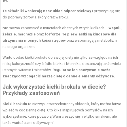
B9
.
Te składniki wspierają nasz układ odpornościowy
i przyczyniają się
do poprawy zdrowia skóry oraz wzroku.
Nie można zapomnieć o minerałach obecnych w tych kiełkach –
wapniu
,
żelazie
,
magnezie
oraz
fosforze
.
Te pierwiastki są kluczowe dla
utrzymania mocnych kości i zębów
oraz wspomagają metabolizm
naszego organizmu.
Warto dodać kiełki brokułu do swojej diety nie tylko ze względu na ich
niską kaloryczność czy źródło białka i błonnika; dostarczają także wielu
istotnych witamin i minerałów.
Regularne ich spożywanie może
znacząco wzbogacić naszą dietę o cenne elementy odżywcze.
Jak wykorzystać kiełki brokułu w diecie?
Przykłady zastosowań
Kiełki brokułu
to niezwykle wszechstronny składnik, który można łatwo
wpleść w codzienną dietę. Oto kilka inspirujących pomysłów na ich
wykorzystanie, które pozwolą Wam cieszyć się nie tylko smakiem, ale
także wartościami odżywczymi: