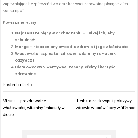
zapewniające bezpieczeństwo oraz korzyści zdrowotne płynące z ich
konsumpcji.
Powiązane wpisy:
Najczęstsze błędy w odchudzaniu – unikaj ich, aby
schudnąć!
Mango – nieoceniony owoc dla zdrowia i jego właściwości
Właściwości szpinaku: zdrowie, witaminy i składniki
odżywcze
Dieta owocowo-warzywna: zasady, efekty i korzyści
zdrowotne
Posted in
Dieta
Nawigacja
Mizuna – prozdrowotne
Herbata ze skrzypu i pokrzywy –
wpisu
właściwości, witaminy i minerały w
zdrowie włosów i cery w filiżance
diecie