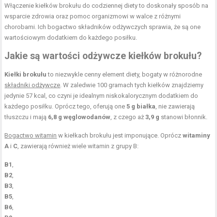
Włączenie kiełków brokułu do codziennej diety to doskonały sposób na
wsparcie zdrowia oraz pomoc organizmowi w walce z różnymi
chorobami. Ich bogactwo składników odżywczych sprawia, że są one
wartościowym dodatkiem do każdego posiłku.
Jakie są wartości odżywcze kiełków brokułu?
Kiełki brokułu
to niezwykle cenny element diety, bogaty w różnorodne
składniki odżywcze
. W zaledwie 100 gramach tych kiełków znajdziemy
jedynie 57 kcal, co czyni je idealnym niskokalorycznym dodatkiem do
każdego posiłku. Oprócz tego, oferują one
5 g białka
, nie zawierają
tłuszczu i mają
6,8 g węglowodanów
, z czego aż
3,9 g
stanowi błonnik.
Bogactwo witamin
w kiełkach brokułu jest imponujące. Oprócz
witaminy
A
i
C
, zawierają również wiele witamin z grupy B:
B1
,
B2
,
B3
,
B5
,
B6
,