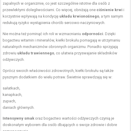
zapalnych w organizmie, co jest szczególnie istotne dla osób z
przewlekłymi dolegliwościami. Co więcej, obniżają one
ciśnienie krwi
i
korzystnie wpływają na kondycję
układu krwionośnego
, a tym samym
redukują ryzyko wystąpienia chorób sercowo-naczyniowych.
Nie można też pominąć ich roli w wzmacnianiu
odporności
. Dzięki
bogactwu witamin i minerałów, kiełki brokułu pomagają w utrzymaniu
naturalnych mechanizmów obronnych organizmu. Ponadto sprzyjają
zdrowiu
układu trawiennego
, co ułatwia przyswajanie składników
odżywczych.
Oprócz swoich właściwości zdrowotnych, kiełki brokułu są także
pysznym dodatkiem do wielu potraw. Świetnie sprawdzają się w:
sałatkach,
kanapkach,
zupach,
daniach głównych.
Intensywny smak
oraz bogactwo wartości odżywczych czynią je
doskonałym wyborem dla osób dbających o swoje zdrowie i dobre