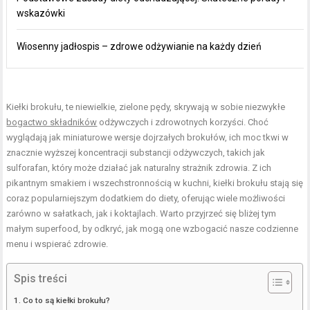
wskazówki
Wiosenny jadłospis – zdrowe odżywianie na każdy dzień
Kiełki brokułu, te niewielkie, zielone pędy, skrywają w sobie niezwykłe
bogactwo składników
odżywczych i zdrowotnych korzyści. Choć
wyglądają jak miniaturowe wersje dojrzałych brokułów, ich moc tkwi w
znacznie wyższej koncentracji substancji odżywczych, takich jak
sulforafan, który może działać jak naturalny strażnik zdrowia. Z ich
pikantnym smakiem i wszechstronnością w kuchni, kiełki brokułu stają się
coraz popularniejszym dodatkiem do diety, oferując wiele możliwości
zarówno w sałatkach, jak i koktajlach. Warto przyjrzeć się bliżej tym
małym superfood, by odkryć, jak mogą one wzbogacić nasze codzienne
menu i wspierać zdrowie.
Spis treści
Co to są kiełki brokułu?