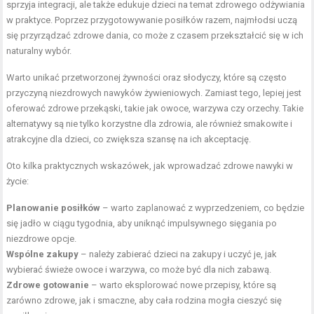
sprzyja integracji, ale także edukuje dzieci na temat zdrowego odżywiania
w praktyce. Poprzez przygotowywanie posiłków razem, najmłodsi uczą
się przyrządzać zdrowe dania, co może z czasem przekształcić się w ich
naturalny wybór.
Warto unikać przetworzonej żywności oraz słodyczy, które są często
przyczyną niezdrowych nawyków żywieniowych. Zamiast tego, lepiej jest
oferować zdrowe przekąski, takie jak owoce, warzywa czy orzechy. Takie
alternatywy są nie tylko korzystne dla zdrowia, ale również smakowite i
atrakcyjne dla dzieci, co zwiększa szansę na ich akceptację.
Oto kilka praktycznych wskazówek, jak wprowadzać zdrowe nawyki w
życie:
Planowanie posiłków
– warto zaplanować z wyprzedzeniem, co będzie
się jadło w ciągu tygodnia, aby uniknąć impulsywnego sięgania po
niezdrowe opcje.
Wspólne zakupy
– należy zabierać dzieci na zakupy i uczyć je, jak
wybierać świeże owoce i warzywa, co może być dla nich zabawą.
Zdrowe gotowanie
– warto eksplorować nowe przepisy, które są
zarówno zdrowe, jak i smaczne, aby cała rodzina mogła cieszyć się