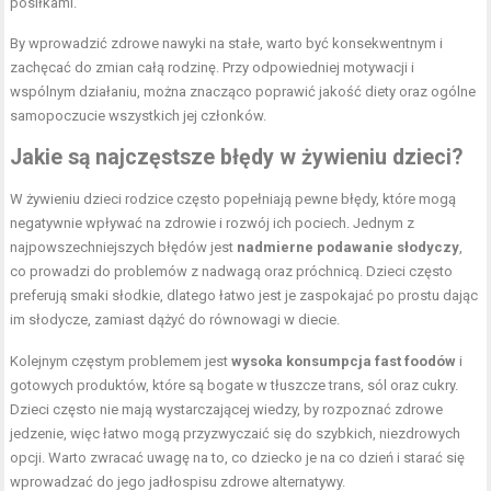
posiłkami.
By wprowadzić zdrowe nawyki na stałe, warto być konsekwentnym i
zachęcać do zmian całą rodzinę. Przy odpowiedniej motywacji i
wspólnym działaniu, można znacząco poprawić jakość diety oraz ogólne
samopoczucie wszystkich jej członków.
Jakie są najczęstsze błędy w żywieniu dzieci?
W żywieniu dzieci rodzice często popełniają pewne błędy, które mogą
negatywnie wpływać na zdrowie i rozwój ich pociech. Jednym z
najpowszechniejszych błędów jest
nadmierne podawanie słodyczy
,
co prowadzi do problemów z nadwagą oraz próchnicą. Dzieci często
preferują smaki słodkie, dlatego łatwo jest je zaspokajać po prostu dając
im słodycze, zamiast dążyć do równowagi w diecie.
Kolejnym częstym problemem jest
wysoka konsumpcja fast foodów
i
gotowych produktów, które są bogate w tłuszcze trans, sól oraz cukry.
Dzieci często nie mają wystarczającej wiedzy, by rozpoznać zdrowe
jedzenie, więc łatwo mogą przyzwyczaić się do szybkich, niezdrowych
opcji. Warto zwracać uwagę na to, co dziecko je na co dzień i starać się
wprowadzać do jego jadłospisu zdrowe alternatywy.