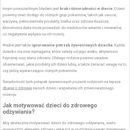
Innym powszechnym błędem jest
brak różnorodności w diecie
. Dzieci
powinny mieć dostęp do różnych grup pokarmów, takich jak owoce,
warzywa, pełnoziarniste produkty, białka oraz zdrowe tłuszcze.
Monotonna dieta może prowadzić do niedoborów witamin i minerałów,
co negatywnie wpływa na ich rozwój.
Ważne jest także
ignorowanie potrzeb żywieniowych dziecka
. Każde
dziecko ma inne wymagania, które zależą od jego wieku, aktywności
fizycznej oraz stanu zdrowia. Dlatego rodzice powinni uważnie
obserwować, jakie produkty ich dzieci lubią, a także zwracać uwagę na to,
czy jedzą wystarczająco różnych pokarmów.
Świadomość tych pułapek żywieniowych pozwoli rodzicom na lepsze
dbanie o zdrowie
swoich dzieci i wspieranie ich zrównoważonego
rozwoju.
Jak motywować dzieci do zdrowego
odżywiania?
Aby skutecznie motywować dzieci do zdrowego odżywiania, warto
wprowadzić elementy zabawy i edukacji w codzienne nawyki żywieniowe.