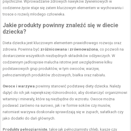
psychiczne. Wprowadzanie zdrowych nawyków żywieniowych w
codzienne życie staje się zatem kluczowym elementem w wychowaniu i
trosce o rozwój młodego człowieka.
Jakie produkty powinny znaleźć się w diecie
dziecka?
Dieta dziecka jest kluczowym elementem prawidłowego rozwoju oraz
zdrowia. Powinna być
zróżnicowana
i
zrównoważona
, co pozwoli na
dostarczenie wszystkich niezbędnych składników odżywczych. W
codziennym jadłospisie malucha istotne jest uwzględnienie kilku
podstawowych grup produktów, w tym owoców, warzyw,
pełnoziarnistych produktów zbożowych, białka oraz nabiału.
Owoce i warzywa
powinny stanowić podstawę diety dziecka. Należy
dążyć do ich jak największej różnorodności, aby dostarczyć organizmowi
witaminy i minerały, które są niezbędne do wzrostu. Owoce można
podawać zarówno na surowo, jak i w formie soków czy musów,
natomiast warzywa doskonale sprawdzają się w zupach, sałatkach czy
jako dodatki do dań głównych.
Produkty pełnoziarniste
, takie jak pełnoziarnisty chleb, kasze czy