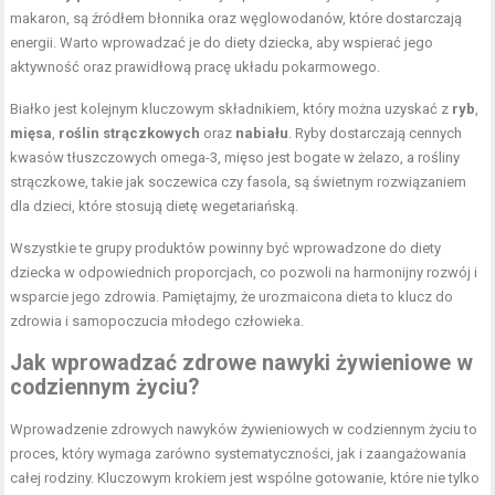
makaron, są źródłem błonnika oraz węglowodanów, które dostarczają
energii. Warto wprowadzać je do diety dziecka, aby wspierać jego
aktywność oraz prawidłową pracę układu pokarmowego.
Białko jest kolejnym kluczowym składnikiem, który można uzyskać z
ryb
,
mięsa
,
roślin strączkowych
oraz
nabiału
. Ryby dostarczają cennych
kwasów tłuszczowych omega-3, mięso jest bogate w żelazo, a rośliny
strączkowe, takie jak soczewica czy fasola, są świetnym rozwiązaniem
dla dzieci, które stosują dietę wegetariańską.
Wszystkie te grupy produktów powinny być wprowadzone do diety
dziecka w odpowiednich proporcjach, co pozwoli na harmonijny rozwój i
wsparcie jego zdrowia. Pamiętajmy, że urozmaicona dieta to klucz do
zdrowia i samopoczucia młodego człowieka.
Jak wprowadzać zdrowe nawyki żywieniowe w
codziennym życiu?
Wprowadzenie zdrowych nawyków żywieniowych w codziennym życiu to
proces, który wymaga zarówno systematyczności, jak i zaangażowania
całej rodziny. Kluczowym krokiem jest wspólne gotowanie, które nie tylko