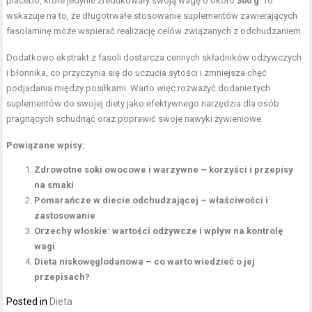
placebo, które jedynie zredukowały swoją wagę o około
300 g
. To
wskazuje na to, że długotrwałe stosowanie suplementów zawierających
fasolaminę może wspierać realizację celów związanych z odchudzaniem.
Dodatkowo ekstrakt z fasoli dostarcza cennych składników odżywczych
i błonnika, co przyczynia się do uczucia sytości i zmniejsza chęć
podjadania między posiłkami. Warto więc rozważyć dodanie tych
suplementów do swojej diety jako efektywnego narzędzia dla osób
pragnących schudnąć oraz poprawić swoje nawyki żywieniowe.
Powiązane wpisy:
Zdrowotne soki owocowe i warzywne – korzyści i przepisy
na smaki
Pomarańcze w diecie odchudzającej – właściwości i
zastosowanie
Orzechy włoskie: wartości odżywcze i wpływ na kontrolę
wagi
Dieta niskowęglodanowa – co warto wiedzieć o jej
przepisach?
Posted in
Dieta