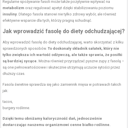
Regularne spożywanie fasoli może także pozytywnie wpływać na
metabolizm
oraz regulować apetyt dzięki stabilizowaniu poziomu
insuliny
. Dlatego fasola stanowi nie tylko zdrowy wybór, ale również
efektywne wsparcie dla tych, którzy pragną schudnąć.
Jak wprowadzić fasolę do diety odchudzającej?
Aby wprowadzić fasolę do diety odchudzającej, warto skorzystać z kilku
sprawdzonych sposobów.
To doskonały składnik sałatek, który nie
tylko zwiększa ich wartość odżywczą, ale także sprawia, że posiłki
są bardziej sycące.
Można również przyrządzać pyszne zupy z fasolą –
są one pełnowartościowe i skutecznie utrzymują uczucie sytości przez
dłuższy czas.
Fasola świetnie sprawdza się jako zamiennik mięsa w potrawach takich
jak:
tacos,
burgery roślinne.
Dzięki temu obniżamy kaloryczność dań, jednocześnie
dostarczając naszemu organizmowi cenne białko roślinne.