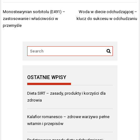
Nawigacja
Monostearynian sorbitolu (E491) –
Woda w diecie odchudzającej –
wpisu
zastosowanie i właściwości w
klucz do sukcesu w odchudzaniu
przemyśle
OSTATNIE WPISY
Dieta SIRT – zasady, produkty i korzyści dla
zdrowia
Kalafior romanesco – zdrowe warzywo pełne
witamin i przepisów