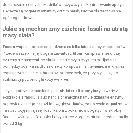
dostarczanie cennych składników odżywczych i kontrolowanie apetytu,
ale także są bogate w witaminy oraz minerały istotne dla zachowania
ogólnego zdrowia.
Jakie są mechanizmy działania fasoli na utratę
masy ciała?
Fasola
wspiera proces odchudzania na kilka interesujących sposobów.
Przede wszystkim, jej bogata zawartość
błonnika
sprawia, że dłużej
czujemy się nasyceni, co skutkuje mniejszym ryzykiem podjadania
pomiędzy posiłkami. Błonnik nie tylko spowalnia trawienie, ale również
reguluje wchłanianie składników odżywczych, co przyczynia się do
stabilizacji poziomu
glukozy we krwi
.
Innym istotnym składnikiem jest
inhibitor alfa-amylazy
zawarty w
ekstrakcie z fasoli. Ta substancja chemiczna hamuje działanie enzymu
odpowiedzialnego za rozkład węglowodanów, co pozwala organizmowi
na absorpcję mniejszej ilości kalorii z pokarmów bogatych w skrobię.
Badania wykazują, że osoby korzystające z tego ekstraktu średnio traciły
ponad
2 kg
.