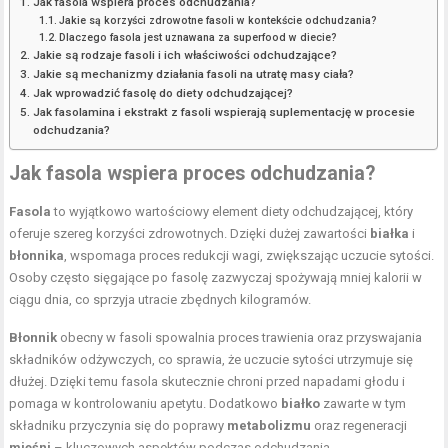
Jak fasola wspiera proces odchudzania?
Jakie są korzyści zdrowotne fasoli w kontekście odchudzania?
Dlaczego fasola jest uznawana za superfood w diecie?
Jakie są rodzaje fasoli i ich właściwości odchudzające?
Jakie są mechanizmy działania fasoli na utratę masy ciała?
Jak wprowadzić fasolę do diety odchudzającej?
Jak fasolamina i ekstrakt z fasoli wspierają suplementację w procesie
odchudzania?
Jak fasola wspiera proces odchudzania?
Fasola
to wyjątkowo wartościowy element diety odchudzającej, który
oferuje szereg korzyści zdrowotnych. Dzięki dużej zawartości
białka
i
błonnika
, wspomaga proces redukcji wagi, zwiększając uczucie sytości.
Osoby często sięgające po fasolę zazwyczaj spożywają mniej kalorii w
ciągu dnia, co sprzyja utracie zbędnych kilogramów.
Błonnik
obecny w fasoli spowalnia proces trawienia oraz przyswajania
składników odżywczych, co sprawia, że uczucie sytości utrzymuje się
dłużej. Dzięki temu fasola skutecznie chroni przed napadami głodu i
pomaga w kontrolowaniu apetytu. Dodatkowo
białko
zawarte w tym
składniku przyczynia się do poprawy
metabolizmu
oraz regeneracji
mięśni
– kluczowych aspektów podczas odchudzania.