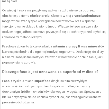
masą ciała.
Co więcej, fasola ma pozytywny wpływ na zdrowie serca poprzez
obniżanie poziomu
cholesterolu
. Obecne w niej
przeciwutleniacze
mogą zmniejszać ryzyko wystąpienia nowotworów oraz wspierać
funkcjonowanie układu krwionośnego. Włączenie tego warzywa do
codziennego jadłospisu może przyczynić się do ochrony przed otyłością
i chorobami metabolicznymi.
Fasolowe zbiory to także skarbnica
witamin z grupy B
oraz
minerałów
,
które są niezbędne dla ogólnej kondycji organizmu. Dodanie jej do diety
niesie za sobą liczne korzyści zarówno w kontekście odchudzania, jak i
poprawy stanu zdrowia.
Dlaczego fasola jest uznawana za superfood w diecie?
Fasola
zyskała miano
superfood
dzięki swoim niezwykłym
właściwościom odżywczym. Jest bogata w
białko
, co czyni ją
doskonałym źródłem składników dla wegan i wegetarian. Spożywanie
białka przyczynia się do uczucia sytości, co jest szczególnie ważne w
procesie odchudzania.