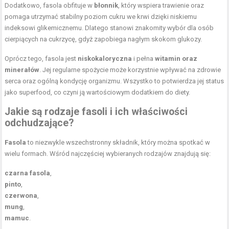
Dodatkowo, fasola obfituje w
błonnik
, który wspiera trawienie oraz
pomaga utrzymać stabilny poziom cukru we krwi dzięki niskiemu
indeksowi glikemicznemu. Dlatego stanowi znakomity wybór dla osób
cierpiących na cukrzycę, gdyż zapobiega nagłym skokom glukozy.
Oprócz tego, fasola jest
niskokaloryczna
i pełna
witamin oraz
minerałów
. Jej regularne spożycie może korzystnie wpływać na zdrowie
serca oraz ogólną kondycję organizmu. Wszystko to potwierdza jej status
jako superfood, co czyni ją wartościowym dodatkiem do diety.
Jakie są rodzaje fasoli i ich właściwości
odchudzające?
Fasola
to niezwykle wszechstronny składnik, który można spotkać w
wielu formach. Wśród najczęściej wybieranych rodzajów znajdują się:
czarna fasola
,
pinto
,
czerwona
,
mung
,
mamuc
.