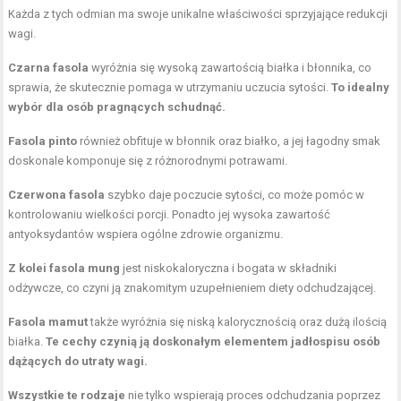
Każda z tych odmian ma swoje unikalne właściwości sprzyjające redukcji
wagi.
Czarna fasola
wyróżnia się wysoką zawartością białka i błonnika, co
sprawia, że skutecznie pomaga w utrzymaniu uczucia sytości.
To idealny
wybór dla osób pragnących schudnąć.
Fasola pinto
również obfituje w błonnik oraz białko, a jej łagodny smak
doskonale komponuje się z różnorodnymi potrawami.
Czerwona fasola
szybko daje poczucie sytości, co może pomóc w
kontrolowaniu wielkości porcji. Ponadto jej wysoka zawartość
antyoksydantów wspiera ogólne zdrowie organizmu.
Z kolei fasola mung
jest niskokaloryczna i bogata w składniki
odżywcze, co czyni ją znakomitym uzupełnieniem diety odchudzającej.
Fasola mamut
także wyróżnia się niską kalorycznością oraz dużą ilością
białka.
Te cechy czynią ją doskonałym elementem jadłospisu osób
dążących do utraty wagi.
Wszystkie te rodzaje
nie tylko wspierają proces odchudzania poprzez