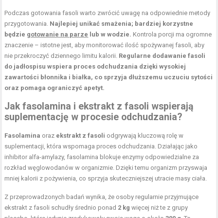
Podczas gotowania fasoli warto zwrócić uwagę na odpowiednie metody
przygotowania.
Najlepiej unikać smażenia; bardziej korzystne
będzie
gotowanie na parze
lub w wodzie.
Kontrola porcji ma ogromne
znaczenie – istotne jest, aby monitorować ilość spożywanej fasoli, aby
nie przekroczyć dziennego limitu kalorii.
Regularne dodawanie fasoli
do jadłospisu wspiera proces odchudzania dzięki wysokiej
zawartości błonnika i białka, co sprzyja dłuższemu uczuciu sytości
oraz pomaga ograniczyć apetyt.
Jak fasolamina i ekstrakt z fasoli wspierają
suplementację w procesie odchudzania?
Fasolamina
oraz
ekstrakt z fasoli
odgrywają kluczową rolę w
suplementacji, która wspomaga proces odchudzania. Działając jako
inhibitor alfa-amylazy, fasolamina blokuje enzymy odpowiedzialne za
rozkład węglowodanów w organizmie. Dzięki temu organizm przyswaja
mniej kalorii z pożywienia, co sprzyja skuteczniejszej utracie masy ciała.
Z przeprowadzonych badań wynika, że osoby regularnie przyjmujące
ekstrakt z fasoli schudły średnio ponad
2 kg
więcej niż te z grupy