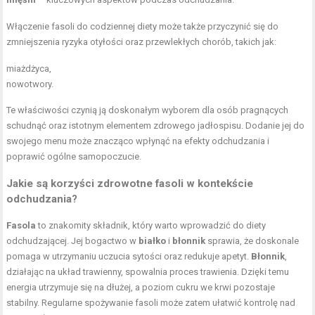
Włączenie fasoli do codziennej diety może także przyczynić się do
zmniejszenia ryzyka otyłości oraz przewlekłych chorób, takich jak:
miażdżyca,
nowotwory.
Te właściwości czynią ją doskonałym wyborem dla osób pragnących
schudnąć oraz istotnym elementem zdrowego jadłospisu. Dodanie jej do
swojego menu może znacząco wpłynąć na efekty odchudzania i
poprawić ogólne samopoczucie.
Jakie są
korzyści zdrowotne fasoli
w kontekście
odchudzania?
Fasola
to znakomity składnik, który warto wprowadzić do diety
odchudzającej. Jej bogactwo w
białko
i
błonnik
sprawia, że doskonale
pomaga w utrzymaniu uczucia sytości oraz redukuje apetyt.
Błonnik
,
działając na układ trawienny, spowalnia proces trawienia. Dzięki temu
energia utrzymuje się na dłużej, a poziom cukru we krwi pozostaje
stabilny. Regularne spożywanie fasoli może zatem ułatwić kontrolę nad