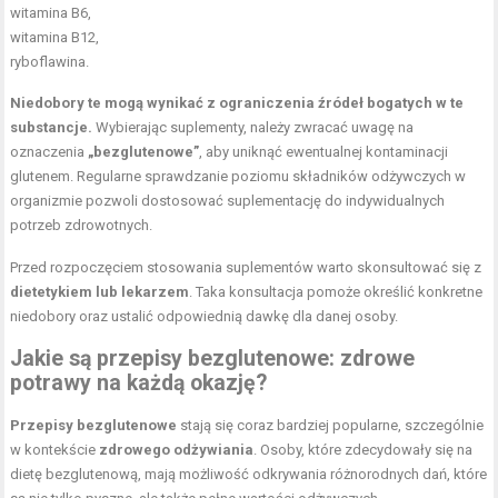
witamina B6,
witamina B12,
ryboflawina.
Niedobory te mogą wynikać z ograniczenia źródeł bogatych w te
substancje.
Wybierając suplementy, należy zwracać uwagę na
oznaczenia
„bezglutenowe”
, aby uniknąć ewentualnej kontaminacji
glutenem. Regularne sprawdzanie poziomu składników odżywczych w
organizmie pozwoli dostosować suplementację do indywidualnych
potrzeb zdrowotnych.
Przed rozpoczęciem stosowania suplementów warto skonsultować się z
dietetykiem lub lekarzem
. Taka konsultacja pomoże określić konkretne
niedobory oraz ustalić odpowiednią dawkę dla danej osoby.
Jakie są przepisy bezglutenowe:
zdrowe
potrawy
na każdą okazję?
Przepisy bezglutenowe
stają się coraz bardziej popularne, szczególnie
w kontekście
zdrowego odżywiania
. Osoby, które zdecydowały się na
dietę bezglutenową, mają możliwość odkrywania różnorodnych dań, które