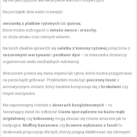
są nie tylko pyszne, ale także pełne wartości odżywczych.
Na początek dnia warto rozważyć:
owsiankę z płatków ryżowych
lub
quinoa
,
które można wzbogacić o
świeże owoce
i
orzechy
,
co doda smaku oraz cennych witamin.
Na lunch idealnie sprawdzi się
sałatka z komosy ryżowej
połączona z
sezonowymi warzywami
i
pestkami dyni
– ta mieszanka dostarczy
organizmowi wielu niezbędnych substancji.
Wieczorem poleca się dania mięsne lub rybne, które można przygotować
na parze bądź grillować. Przykładem może być
pieczony łosoś
z
aromatycznymi ziołami, który świetnie komponuje się z
brokułami
czy
innymi warzywami.
Nie zapominajmy również o
deserach bezglutenowych
– to
fascynujący świat do odkrycia!
Ciasta sporządzone na bazie mąki
migdałowej
czy
kokosowej
mogą okazać się równie smaczne jak te
tradycyjne.
Muffiny bananowe
czy
brownie wykonane z fasoli
to
doskonałe propozycje dla tych, którzy pragną delektować się zdrowymi