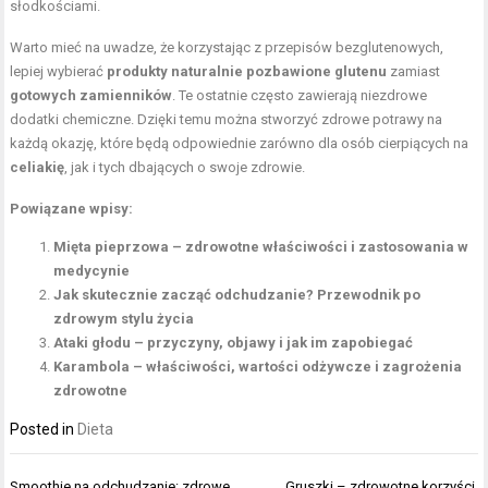
słodkościami.
Warto mieć na uwadze, że korzystając z przepisów bezglutenowych,
lepiej wybierać
produkty naturalnie pozbawione glutenu
zamiast
gotowych zamienników
. Te ostatnie często zawierają niezdrowe
dodatki chemiczne. Dzięki temu można stworzyć zdrowe potrawy na
każdą okazję, które będą odpowiednie zarówno dla osób cierpiących na
celiakię
, jak i tych dbających o swoje zdrowie.
Powiązane wpisy:
Mięta pieprzowa – zdrowotne właściwości i zastosowania w
medycynie
Jak skutecznie zacząć odchudzanie? Przewodnik po
zdrowym stylu życia
Ataki głodu – przyczyny, objawy i jak im zapobiegać
Karambola – właściwości, wartości odżywcze i zagrożenia
zdrowotne
Posted in
Dieta
Nawigacja
Smoothie na odchudzanie: zdrowe
Gruszki – zdrowotne korzyści,