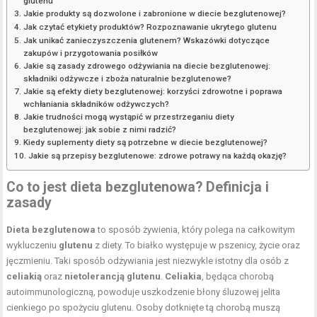
glutenu
Jakie produkty są dozwolone i zabronione w diecie bezglutenowej?
Jak czytać etykiety produktów? Rozpoznawanie ukrytego glutenu
Jak unikać zanieczyszczenia glutenem? Wskazówki dotyczące
zakupów i przygotowania posiłków
Jakie są zasady zdrowego odżywiania na diecie bezglutenowej:
składniki odżywcze i zboża naturalnie bezglutenowe?
Jakie są efekty diety bezglutenowej: korzyści zdrowotne i poprawa
wchłaniania składników odżywczych?
Jakie trudności mogą wystąpić w przestrzeganiu diety
bezglutenowej: jak sobie z nimi radzić?
Kiedy suplementy diety są potrzebne w diecie bezglutenowej?
Jakie są przepisy bezglutenowe: zdrowe potrawy na każdą okazję?
Co to jest dieta bezglutenowa
? Definicja i
zasady
Dieta bezglutenowa
to sposób żywienia, który polega na całkowitym
wykluczeniu
glutenu
z diety. To białko występuje w pszenicy, życie oraz
jęczmieniu. Taki sposób odżywiania jest niezwykle istotny dla osób z
celiakią
oraz
nietolerancją glutenu
.
Celiakia
, będąca chorobą
autoimmunologiczną, powoduje uszkodzenie błony śluzowej jelita
cienkiego po spożyciu glutenu. Osoby dotknięte tą chorobą muszą