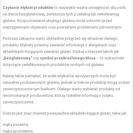
Czytanie etykiet produktów
to niezwykle ważna umiejętność dla osób
na diecie bezglutenowej, zwłaszcza tych z celiakią lub nietolerancją
glutenu. Rozpoznawanie ukrytego glutenu może uchronić przed
nieprzyjemnymi objawami oraz poważnymi problemami zdrowotnymi.
Podczas zakupów warto dokładnie przyjrzeć się składowi danego
produktu. Etykiety powinny zawierać informacje o alergenach oraz
składnikach mogących zawierać gluten. Szukaj oznaczeń takich jak
„bezglutenowy”
czy
symbol przekreślonego kłosa
– to wskazówki
dotyczące certyfikowanych produktów wolnych od glutenu.
Należy także pamiętać, że wiele artykułów spożywczych może być
naturalnie pozbawionych glutenu, jednak w trakcie produkcji mogą zostać
zanieczyszczone tym białkiem. Dlatego warto wybierać produkty od
renomowanych producentów, którzy rzetelnie informują o ryzyku
zanieczyszczenia.
Dobrze jest znać również powszechne składniki kryjące gluten, takie jak:
mąka pszenna,
mąka jęczmienna,