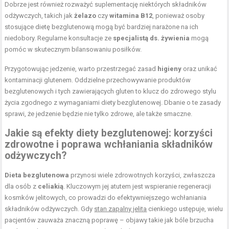
Dobrze jest również rozważyć suplementację niektórych składników
odżywczych, takich jak
żelazo
czy
witamina B12
, ponieważ osoby
stosujące dietę bezglutenową mogą być bardziej narażone na ich
niedobory. Regularne konsultacje ze
specjalistą ds. żywienia
mogą
pomóc w skutecznym bilansowaniu posiłków.
Przygotowując jedzenie, warto przestrzegać zasad
higieny
oraz unikać
kontaminacji glutenem. Oddzielne przechowywanie produktów
bezglutenowych i tych zawierających gluten to klucz do zdrowego stylu
życia zgodnego z wymaganiami diety bezglutenowej. Dbanie o te zasady
sprawi, że jedzenie będzie nie tylko zdrowe, ale także smaczne.
Jakie są efekty diety bezglutenowej: korzyści
zdrowotne i poprawa wchłaniania składników
odżywczych?
Dieta bezglutenowa
przynosi wiele zdrowotnych korzyści, zwłaszcza
dla osób z
celiakią
. Kluczowym jej atutem jest wspieranie regeneracji
kosmków jelitowych, co prowadzi do efektywniejszego wchłaniania
składników odżywczych. Gdy
stan zapalny jelita
cienkiego ustępuje, wielu
pacjentów zauważa znaczną poprawę – objawy takie jak bóle brzucha