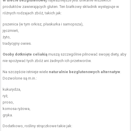
W diecie bezglutenowej
najważniejsze jest unikanie wszelkich
produktów zawierających gluten. Ten białkowy składnik występuje w
różnych rodzajach zbóż, takich jak:
pszenica (w tym orkisz, płaskurka i samopsza),
jęczmień,
żyto,
tradycyjny owies.
Osoby dotknięte celiakią
muszą szczególnie pilnować swojej diety, aby
nie spożywać tych zbóż ani żadnych ich przetworów.
Na szczęście istnieje wiele
naturalnie bezglutenowych alternatyw
.
Dozwolone są m.in.:
kukurydza,
ryż,
proso,
komosa ryżowa,
gryka.
Dodatkowo, rośliny strączkowe takie jak: