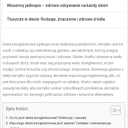
Wiosenny jadłospis – zdrowe odżywianie na każdy dzień
Tłuszcze w diecie: Rodzaje, znaczenie i zdrowe źródła
Dieta bezglutenowa zyskuje coraz większą popularność, nie tylko wśród
osób z celiakią czy nietolerancją glutenu, ale także tych, którzy pragną
poprawić swoje samopoczucie i zdrowie. Gluten, białko obecne w wielu
rodzajach zbóż, może stać się przyczyną wielu dolegliwości, w tym
wzdęć, bólów brzucha czy chronicznego zmęczenia. Eliminacja glutenu z
diety nie tylko łagodzi objawy, ale także wspomaga regenerację jelit, co
jest kluczowe dla osób cierpiących na celiakię. Warto zatem zgłębić
zasady tej diety, aby nie tylko unikać szkodliwych produktów, ale także
wprowadzić do swojego jadłospisu zdrowe i smaczne alternatywy.
Spis treści
Co to jest dieta bezglutenowa? Definicja i zasady
Dlaczego dieta bezglutenowa jest ważna? Celiakia i nietolerancja