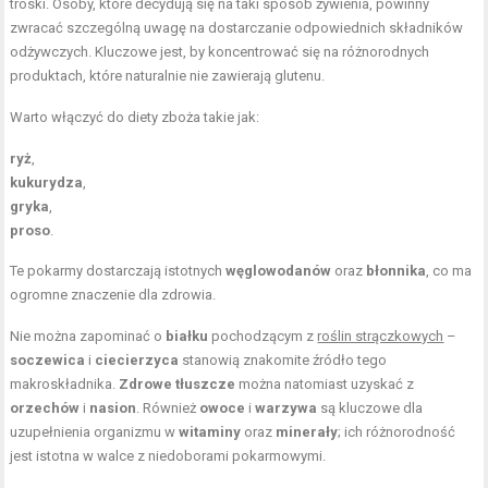
troski. Osoby, które decydują się na taki sposób żywienia, powinny
zwracać szczególną uwagę na dostarczanie odpowiednich składników
odżywczych. Kluczowe jest, by koncentrować się na różnorodnych
produktach, które naturalnie nie zawierają glutenu.
Warto włączyć do diety zboża takie jak:
ryż
,
kukurydza
,
gryka
,
proso
.
Te pokarmy dostarczają istotnych
węglowodanów
oraz
błonnika
, co ma
ogromne znaczenie dla zdrowia.
Nie można zapominać o
białku
pochodzącym z
roślin strączkowych
–
soczewica
i
ciecierzyca
stanowią znakomite źródło tego
makroskładnika.
Zdrowe tłuszcze
można natomiast uzyskać z
orzechów
i
nasion
. Również
owoce
i
warzywa
są kluczowe dla
uzupełnienia organizmu w
witaminy
oraz
minerały
; ich różnorodność
jest istotna w walce z niedoborami pokarmowymi.