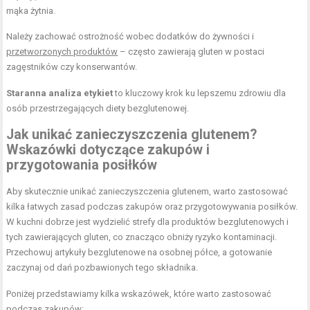
mąka żytnia.
Należy zachować ostrożność wobec dodatków do żywności i
przetworzonych produktów
– często zawierają gluten w postaci
zagęstników czy konserwantów.
Staranna analiza etykiet
to kluczowy krok ku lepszemu zdrowiu dla
osób przestrzegających diety bezglutenowej.
Jak unikać zanieczyszczenia glutenem?
Wskazówki dotyczące zakupów i
przygotowania posiłków
Aby skutecznie unikać zanieczyszczenia glutenem, warto zastosować
kilka łatwych zasad podczas zakupów oraz przygotowywania posiłków.
W kuchni dobrze jest wydzielić strefy dla produktów bezglutenowych i
tych zawierających gluten, co znacząco obniży ryzyko kontaminacji.
Przechowuj artykuły bezglutenowe na osobnej półce, a gotowanie
zaczynaj od dań pozbawionych tego składnika.
Poniżej przedstawiamy kilka wskazówek, które warto zastosować
podczas zakupów: