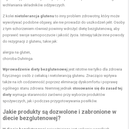
wchłaniania składników odżywczych.
Z kolei
nietolerancja glutenu
to inny problem zdrowotny, który może
wywoływać podobne objawy, ale nie prowadzi do uszkodzeń jelit. Osoby
z tym schorzeniem również powinny wdrożyć dietę bezglutenową, aby
poprawić swoje samopoczucie i jakość życia. Istnieją także inne powody
do rezygnacji z glutenu, takie jak:
alergia na gluten,
choroba Duhringa.
Wprowadzenie diety bezglutenowej
jest istotne nie tylko dla zdrowia
fizycznego osób z celiakią i nietolerancją glutenu. Znacząco wpływa
także na ich codzienność poprzez eliminację dyskomfortu i poprawę
ogólnego stanu zdrowia. Niemniej jednak
stosowanie się do zasad tej
diety
wymaga staranności zarówno przy wyborze produktów
spożywczych, jak i podczas przygotowywania posiłków.
Jakie produkty są dozwolone i zabronione w
diecie bezglutenowej?