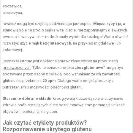
soczewica,
ciecierzyca,
również mogą być częścią codziennego jadłospisu.
Mięso, ryby i jaja
stanowią kolejne źródło białka w tej diecie. Nie zapominajmy o świeżych
owocach i warzywach – to doskonały wybór dla każdego! Warto również
rozważyć użycie
mąk bezglutenowych
, na przykład migdałowej lub
kokosowej.
Jednakże istotne jest dokładne sprawdzanie etykiet na
produktach
przetworzonych
. Tylko te oznaczone jako
„bezglutenowe”
mogą być
spożywane przez osoby z celiakią, pod warunkiem że ich zawartość
glutenu nie przekracza
20 ppm
. Dlatego warto omijać produkty z
ostrzeżeniem o możliwości obecności glutenu.
Starannie dobrane składniki
odgrywają kluczową rolę w utrzymaniu
zdrowia osób stosujących dietę bezglutenową oraz pomagają uniknąć
objawów nietolerancji na gluten.
Jak czytać etykiety produktów?
Rozpoznawanie ukrytego glutenu