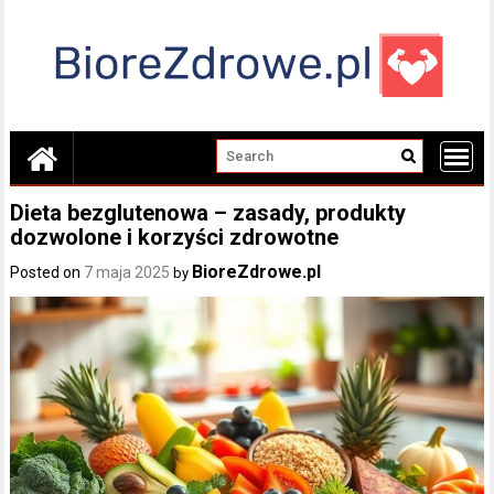
Skip
to
content
Dieta bezglutenowa – zasady, produkty
dozwolone i korzyści zdrowotne
BioreZdrowe.pl
Posted on
7 maja 2025
by