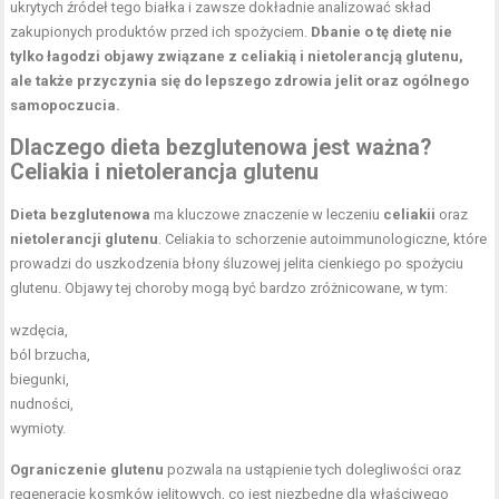
ukrytych źródeł tego białka i zawsze dokładnie analizować skład
zakupionych produktów przed ich spożyciem.
Dbanie o tę dietę nie
tylko łagodzi objawy związane z celiakią i nietolerancją glutenu,
ale także przyczynia się do lepszego zdrowia jelit oraz ogólnego
samopoczucia.
Dlaczego dieta bezglutenowa jest ważna?
Celiakia i nietolerancja glutenu
Dieta bezglutenowa
ma kluczowe znaczenie w leczeniu
celiakii
oraz
nietolerancji glutenu
. Celiakia to schorzenie autoimmunologiczne, które
prowadzi do uszkodzenia błony śluzowej jelita cienkiego po spożyciu
glutenu. Objawy tej choroby mogą być bardzo zróżnicowane, w tym:
wzdęcia,
ból brzucha,
biegunki,
nudności,
wymioty.
Ograniczenie glutenu
pozwala na ustąpienie tych dolegliwości oraz
regenerację kosmków jelitowych, co jest niezbędne dla właściwego