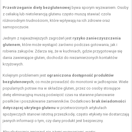
Przestrzeganie diety bezglutenowej
bywa sporym wyzwaniem. Osoby
z celiakią lub nietolerancją glutenu często muszą stawiać czoła
różnorodnym trudnościom, które wpływają na ich zdrowie oraz
samopoczucie.
Jednym z najważniejszych zagrożeń jest
ryzyko zanieczyszczenia
glutenem
, które może wystąpić zarówno podczas gotowania, jak i
robienia zakupów. Zdarza się, że w kuchniach, gdzie przygotowuje się
dania zawierające gluten, dochodzi do niezamierzonych kontaktów
krzyżowych.
Kolejnym problemem jest
ograniczona dostępność produktów
bezglutenowych
, co może prowadzić do monotonii w jadłospisie. Wiele
popularnych potraw ma w składzie gluten, przez co osoby stosujące
dietę eliminacyjną muszą poświęcić czas na staranne planowanie
posiłków i poszukiwanie zamienników. Dodatkowo
brak świadomości
dotyczącej ukrytego glutenu
w przetworzonych artykułach
spożywczych stanowi istotną przeszkodę; często etykiety nie dostarczają
jasnych informacji o tym, czy dany produkt jest bezpieczny.
Aby skutecznie zmierzyć się z tymi wyzwaniami, warto: