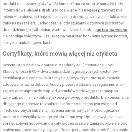
produkt oznaczony jako „świeży kurczak” ma za sobą tę samą historię.
Przemysłowa
ubojnia drobiu
to coś więcej niż miejsce przetwarzania
mięsa – to pierwszy i najważniejszy etap decydujący o tym, co faktycznie
trafia na nasz talerz. Jednocześnie, gdy szukamy gotowych produktów
do codziennego jadłospisu, warto wiedzieć, że dobra
hurtownia wędlin
nie handluje byle czym – za jakością musi stać konkretny system kontroli,
nie tylko marketingowe hasła.
Certyfikaty, które mówią więcej niż etykieta
System-Drob działa w oparciu o standardy IFS (International Food
Standard) oraz BRC – dwa z najbardziej rygorystycznych systemów
certyfikacji w europejskim przemyśle spożywczym. Nie są to papierki
zdobywane raz na dekadę. Audyty przeprowadzane są regularnie, a ich
zakres obejmuje każdy etap: od warunków hodowli, przez transport
zwierząt, po finalną kontrolę jakości gotowego produktu. Dla konsumenta
dbającego o zdrowie to konkretna informacja: mięso jest wolne od
niedozwolonych substancji, spełnia unijne normy mikrobiologiczne i
pochodzi z weryfikowalnego źródła. Firma współpracuje wyłącznie ze
sprawdzonymi hodowcami, a cały proces przetwarzania odbywa się pod
stałym nadzorem weterynaryjnym. To nie jest „kontrola jakości” jako hasło