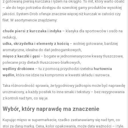
z gotowaną piersią kurczaka i ryżem na okrągło. To mit, który warto obalić
– ale do tego potrzeba dostępu do szerokiej gamy produktów wysokiej
jakości. System-Drob oferuje znacznie więcej niż kurczak w całości czy
filet. W asortymencie znajdziemy:
chude piersi z kurczaka i indyka
– klasyka dla sportowców i osób na
redukcji,
udka, skrzydełka i elementy z kością
– wolniej gotowane, bardziej
aromatyczne, idealne do dań jednogarnkowych,
mięso z kaczki i gęsi
– bogate w jednonienasycone kwasy tłuszczowe,
polecane przy dietach tłuszczowo-białkowych,
wędliny drobiowe
– tu z pomocą przychodzi rzetelna
hurtownia
wędlin
, która nie idzie na kompromis w kwestii składu i surowca.
Taka różnorodność sprawia, że tygodniowy jadłospis może być naprawdę
urozmaicony, a każdy posiłek to inne smaki i tekstury – bez rezygnowania
z kontroli nad tym, co się je.
Wybór, który naprawdę ma znaczenie
Kupując mięso w supermarkecie, rzadko zastanawiamy się nad tym, co
stoi za daną marką. Cena, kolor opakowania, może data ważności – i tyle.