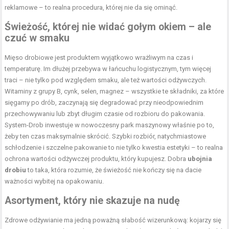
reklamowe – to realna procedura, której nie da się ominąć.
Świeżość, której nie widać gołym okiem – ale
czuć w smaku
Mięso drobiowe jest produktem wyjątkowo wrażliwym na czas i
temperaturę. Im dłużej przebywa w łańcuchu logistycznym, tym więcej
traci – nie tylko pod względem smaku, ale też wartości odżywczych.
Witaminy z grupy B, cynk, selen, magnez – wszystkie te składniki, za które
sięgamy po drób, zaczynają się degradować przy nieodpowiednim
przechowywaniu lub zbyt długim czasie od rozbioru do pakowania.
System-Drob inwestuje w nowoczesny park maszynowy właśnie po to,
żeby ten czas maksymalnie skrócić. Szybki rozbiór, natychmiastowe
schłodzenie i szczelne pakowanie to nie tylko kwestia estetyki – to realna
ochrona wartości odżywczej produktu, który kupujesz. Dobra
ubojnia
drobiu
to taka, która rozumie, że świeżość nie kończy się na dacie
ważności wybitej na opakowaniu.
Asortyment, który nie skazuje na nudę
Zdrowe odżywianie ma jedną poważną słabość wizerunkową: kojarzy się