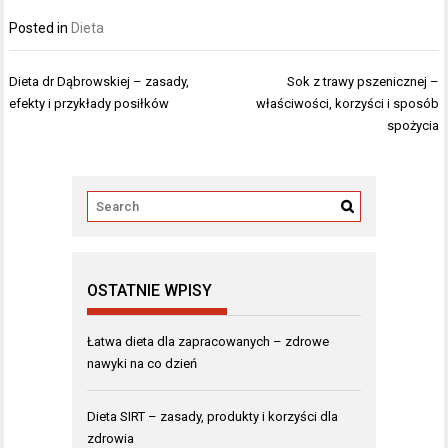
Posted in
Dieta
Nawigacja
Dieta dr Dąbrowskiej – zasady,
Sok z trawy pszenicznej –
wpisu
efekty i przykłady posiłków
właściwości, korzyści i sposób
spożycia
OSTATNIE WPISY
Łatwa dieta dla zapracowanych – zdrowe
nawyki na co dzień
Dieta SIRT – zasady, produkty i korzyści dla
zdrowia