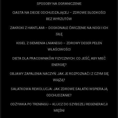
SPOSOBY NA OGRANICZENIE
CIASTA NA DIECIE ODCHUDZAJĄCEJ – ZDROWE SŁODKOŚCI
BEZ WYRZUTÓW
ZAKROKI Z HANTLAMI – DOSKONAŁE ĆWICZENIE NA NOGI I ICH
SIŁĘ
KISIEL Z SIEMIENIA LNIANEGO – ZDROWY DESER PEŁEN
WŁAŚCIWOŚCI
DIETA DLA PRACOWNIKÓW FIZYCZNYCH: CO JEŚĆ, ABY MIEĆ
ENERGIĘ?
OBJAWY ZAPALENIA NACZYŃ: JAK JE ROZPOZNAĆ I Z CZYM SIĘ
WIĄŻĄ?
SAŁATKOWA REWOLUCJA: JAK ZDROWE SAŁATKI WSPIERAJĄ
ODCHUDZANIE?
ODŻYWKA PO TRENINGU – KLUCZ DO SZYBSZEJ REGENERACJI
MIĘŚNI