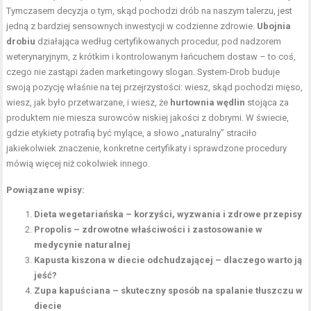
Tymczasem decyzja o tym, skąd pochodzi drób na naszym talerzu, jest
jedną z bardziej sensownych inwestycji w codzienne zdrowie.
Ubojnia
drobiu
działająca według certyfikowanych procedur, pod nadzorem
weterynaryjnym, z krótkim i kontrolowanym łańcuchem dostaw – to coś,
czego nie zastąpi żaden marketingowy slogan. System-Drob buduje
swoją pozycję właśnie na tej przejrzystości: wiesz, skąd pochodzi mięso,
wiesz, jak było przetwarzane, i wiesz, że
hurtownia wędlin
stojąca za
produktem nie miesza surowców niskiej jakości z dobrymi. W świecie,
gdzie etykiety potrafią być mylące, a słowo „naturalny” straciło
jakiekolwiek znaczenie, konkretne certyfikaty i sprawdzone procedury
mówią więcej niż cokolwiek innego.
Powiązane wpisy:
Dieta wegetariańska – korzyści, wyzwania i zdrowe przepisy
Propolis – zdrowotne właściwości i zastosowanie w
medycynie naturalnej
Kapusta kiszona w diecie odchudzającej – dlaczego warto ją
jeść?
Zupa kapuściana – skuteczny sposób na spalanie tłuszczu w
diecie