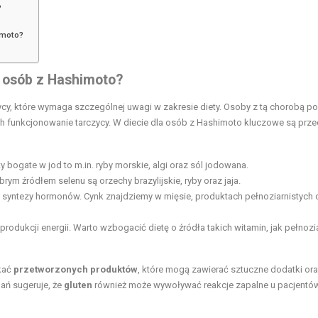
?
imoto?
la osób z Hashimoto?
y, które wymaga szczególnej uwagi w zakresie diety. Osoby z tą chorobą p
h funkcjonowanie tarczycy. W diecie dla osób z Hashimoto kluczowe są prz
 bogate w jod to m.in. ryby morskie, algi oraz sól jodowana.
ym źródłem selenu są orzechy brazylijskie, ryby oraz jaja.
u syntezy hormonów. Cynk znajdziemy w mięsie, produktach pełnoziarnistych 
 produkcji energii. Warto wzbogacić dietę o źródła takich witamin, jak pełnozi
ikać
przetworzonych produktów
, które mogą zawierać sztuczne dodatki or
ań sugeruje, że
gluten
również może wywoływać reakcje zapalne u pacjentów