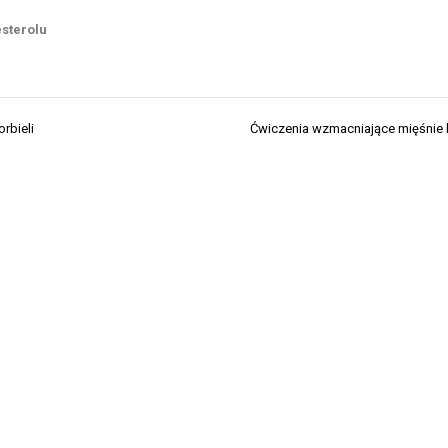
sterolu
rbieli
Ćwiczenia wzmacniające mięśnie