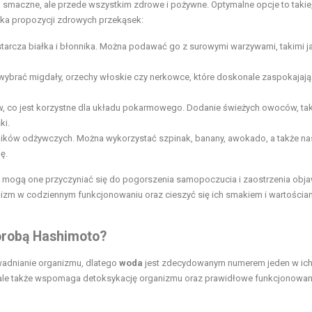
ko smaczne, ale przede wszystkim zdrowe i pożywne. Optymalne opcje to takie,
lka propozycji zdrowych przekąsek:
tarcza białka i błonnika. Można podawać go z surowymi warzywami, takimi j
wybrać migdały, orzechy włoskie czy nerkowce, które doskonale zaspokajają
w, co jest korzystne dla układu pokarmowego. Dodanie świeżych owoców, tak
ki.
ików odżywczych. Można wykorzystać szpinak, banany, awokado, a także na
ę.
ż mogą one przyczyniać się do pogorszenia samopoczucia i zaostrzenia ob
izm w codziennym funkcjonowaniu oraz cieszyć się ich smakiem i wartościa
horobą Hashimoto?
adnianie organizmu, dlatego
woda
jest zdecydowanym numerem jeden w ich 
ale także wspomaga detoksykację organizmu oraz prawidłowe funkcjonowan