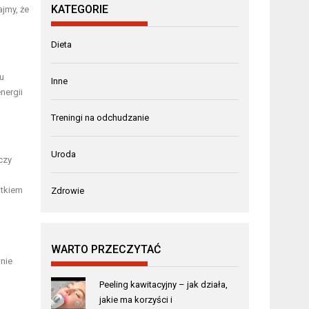
KATEGORIE
jmy, że
Dieta
u
Inne
nergii
Treningi na odchudzanie
Uroda
czy
atkiem
Zdrowie
WARTO PRZECZYTAĆ
nie
Peeling kawitacyjny – jak działa,
jakie ma korzyści i