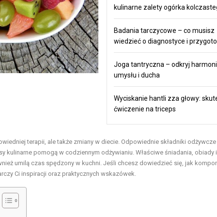
kulinarne zalety ogórka kolczast
Badania tarczycowe – co musisz
wiedzieć o diagnostyce i przygot
Joga tantryczna – odkryj harmonie
umysłu i ducha
Wyciskanie hantli zza głowy: sku
ćwiczenie na triceps
iedniej terapii, ale także zmiany w diecie. Odpowiednie składniki odżywcz
sy kulinarne pomogą w codziennym odżywianiu. Właściwe śniadania, obiady i
ównież umilą czas spędzony w kuchni. Jeśli chcesz dowiedzieć się, jak komp
arczy Ci inspiracji oraz praktycznych wskazówek.