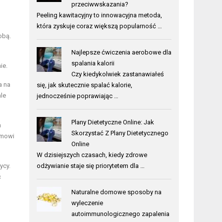
przeciwwskazania?
Peeling kawitacyjny to innowacyjna metoda,
która zyskuje coraz większą popularność …
obą.
Najlepsze ćwiczenia aerobowe dla
spalania kalorii
ie.
Czy kiedykolwiek zastanawiałeś
a na
się, jak skutecznie spalać kalorie,
le
jednocześnie poprawiając …
Plany Dietetyczne Online: Jak
m
Skorzystać Z Plany Dietetycznego
zmowi
Online
W dzisiejszych czasach, kiedy zdrowe
ycy.
odżywianie staje się priorytetem dla …
ć
Naturalne domowe sposoby na
wyleczenie
autoimmunologicznego zapalenia