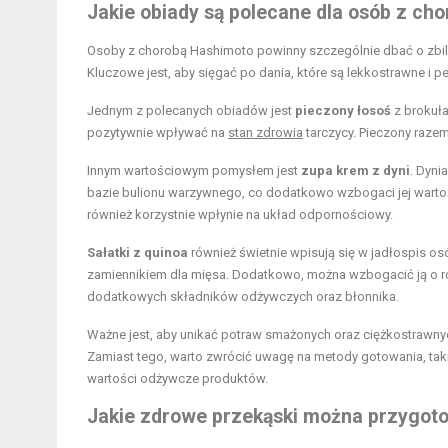
Jakie obiady są polecane dla osób z ch
Osoby z chorobą Hashimoto powinny szczególnie dbać o zbila
Kluczowe jest, aby sięgać po dania, które są lekkostrawne i
Jednym z polecanych obiadów jest
pieczony łosoś
z brokuła
pozytywnie wpływać na
stan zdrowia
tarczycy. Pieczony razem
Innym wartościowym pomysłem jest
zupa krem z dyni
. Dyni
bazie bulionu warzywnego, co dodatkowo wzbogaci jej wartość
również korzystnie wpłynie na układ odpornościowy.
Sałatki z quinoa
również świetnie wpisują się w jadłospis os
zamiennikiem dla mięsa. Dodatkowo, można wzbogacić ją o ró
dodatkowych składników odżywczych oraz błonnika.
Ważne jest, aby unikać potraw smażonych oraz ciężkostrawny
Zamiast tego, warto zwrócić uwagę na metody gotowania, taki
wartości odżywcze produktów.
Jakie zdrowe przekąski można przygot