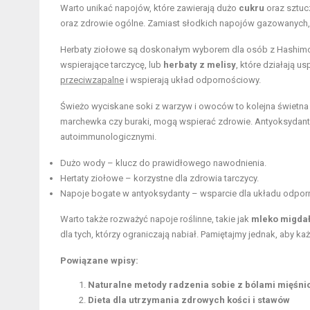
Warto unikać napojów, które zawierają dużo
cukru
oraz sztuc
oraz zdrowie ogólne. Zamiast słodkich napojów gazowanych, l
Herbaty ziołowe są doskonałym wyborem dla osób z Hashim
wspierające tarczycę, lub
herbaty z melisy
, które działają u
przeciwzapalne
i wspierają układ odpornościowy.
Świeżo wyciskane soki z warzyw i owoców to kolejna świetn
marchewka czy buraki, mogą wspierać zdrowie. Antyoksydanty
autoimmunologicznymi.
Dużo wody – klucz do prawidłowego nawodnienia.
Hertaty ziołowe – korzystne dla zdrowia tarczycy.
Napoje bogate w antyoksydanty – wsparcie dla układu odpo
Warto także rozważyć napoje roślinne, takie jak
mleko migda
dla tych, którzy ograniczają nabiał. Pamiętajmy jednak, aby k
Powiązane wpisy:
Naturalne metody radzenia sobie z bólami mięśni
Dieta dla utrzymania zdrowych kości i stawów