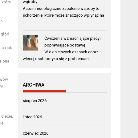
wątroby
 które
Autoimmunologiczne zapalenie wątroby to
schorzenie, które może znacząco wpłynąć na
ak
…
 głód
Ćwiczenia wzmacniające plecy i
poprawiające postawę
ich jak
W dzisiejszych czasach coraz
więcej osób boryka się z problemami …
siona
jawów
ARCHIWA
mi
sierpień 2026
diecie.
lipiec 2026
ie
czerwiec 2026