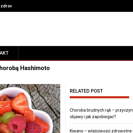
 zdrowe nawyki na co dzień
TAKT
 chorobą Hashimoto
RELATED POST
Choroba brudnych rąk – przyczyn
objawy i jak zapobiegać?
Kiwano – właściwości zdrowotne 