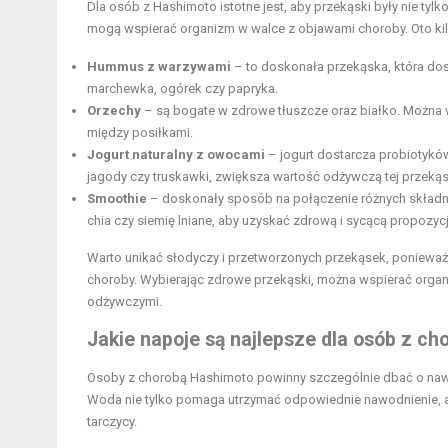
Dla osób z Hashimoto istotne jest, aby przekąski były nie tyl
mogą wspierać organizm w walce z objawami choroby. Oto ki
Hummus z warzywami
– to doskonała przekąska, która dos
marchewka, ogórek czy papryka.
Orzechy
– są bogate w
zdrowe tłuszcze
oraz białko. Można 
między posiłkami.
Jogurt naturalny z owocami
– jogurt dostarcza probiotykó
jagody czy truskawki, zwiększa wartość odżywczą tej przekąs
Smoothie
– doskonały sposób na połączenie różnych składn
chia czy siemię lniane, aby uzyskać zdrową i sycącą propozycj
Warto unikać słodyczy i przetworzonych przekąsek, poniewa
choroby. Wybierając zdrowe przekąski, można wspierać organ
odżywczymi.
Jakie napoje są najlepsze dla osób z c
Osoby z chorobą Hashimoto powinny szczególnie dbać o naw
Woda nie tylko pomaga utrzymać odpowiednie nawodnienie, 
tarczycy.