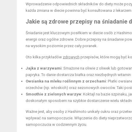
Wprowadzenie odpowiednich składników do diety może pozyt
każda zmiana w diecie powinna być konsultowana z lekarzem 
Jakie są zdrowe przepisy na śniadanie 
Śniadanie jest kluczowym posiłkiem w diecie osób z Hashim
energii oraz ogólne zdrowie. Dobre przepisy na śniadanie po
na wysokim poziomie przez cały poranek.
Oto kilka przykładów
zdrowych
przepisów, które mogą być ko
Jajka z warzywami
: Smażone na oliwie z oliwek lub gotowan
papryka. To danie dostarcza białka oraz niezbędnych witamin 
Owsianka na mleku roślinnym z orzechami
: Płatki owsia
orzechów (np. włoskich) oraz sezonowych owoców. Taki posił
Smoothie z zielonych warzyw
: Koktajl na bazie szpinaku, 
doskonałym sposobem na szybkie dostarczenie wielu skład
Ważne jest, aby osoby z Hashimoto unikały cukru oraz przet
wpływać na samopoczucie. Włączenie do diety nieprzetworzo
samopoczucia w codziennym życiu.