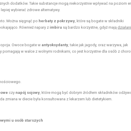
znych dodatków. Takie substancje mogą niekorzystnie wpływać na poziom en
epiej wybierać zdrowe alternatywy.
oto. Można sięgnąć po
herbaty z pokrzywy
, które są bogate w składniki
spokajająco. Również napary z
imbiru
są bardzo korzystne, gdyż mają
działan
a opcja. Owoce bogate w
antyoksydanty
, takie jak jagody, oraz warzywa, jak
 pomagają w walce z wolnymi rodnikami, co jest korzystne dla osób z chor
rnościowego.
łowe
czy
napój sojowy
, które mogą być dobrym źródłem składników odżyw
ażda zmiana w diecie była konsultowana z lekarzem lub dietetykiem.
owymi u osób starszych