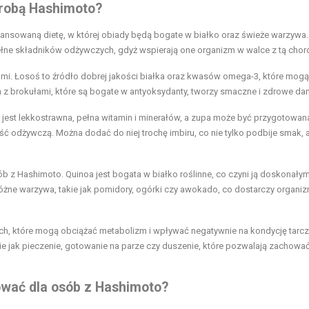
orobą Hashimoto?
nsowaną dietę, w której obiady będą bogate w białko oraz świeże warzywa.
 pełne składników odżywczych, gdyż wspierają one organizm w walce z tą chor
mi. Łosoś to źródło dobrej jakości białka oraz kwasów omega-3, które mogą
 z brokułami, które są bogate w antyoksydanty, tworzy smaczne i zdrowe dan
a jest lekkostrawna, pełna witamin i minerałów, a zupa może być przygotowan
 odżywczą. Można dodać do niej trochę imbiru, co nie tylko podbije smak, a
ób z Hashimoto. Quinoa jest bogata w białko roślinne, co czyni ją doskonały
żne warzywa, takie jak pomidory, ogórki czy awokado, co dostarczy organi
ch, które mogą obciążać metabolizm i wpływać negatywnie na kondycję tarcz
e jak pieczenie, gotowanie na parze czy duszenie, które pozwalają zachowa
ować dla osób z Hashimoto?