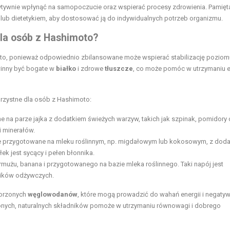
ywnie wpłynąć na samopoczucie oraz wspierać procesy zdrowienia. Pamięta
lub dietetykiem, aby dostosować ją do indywidualnych potrzeb organizmu.
dla osób z Hashimoto?
oto, ponieważ odpowiednio zbilansowane może wspierać stabilizację poziom
winny być bogate w
białko
i zdrowe
tłuszcze
, co może pomóc w utrzymaniu e
rzystne dla osób z Hashimoto:
e na parze jajka z dodatkiem świeżych warzyw, takich jak szpinak, pomidory 
i minerałów.
ne przygotowane na mleku roślinnym, np. migdałowym lub kokosowym, z dod
ek jest sycący i pełen
błonnika
.
jarmużu, banana i przygotowanego na bazie mleka roślinnego. Taki napój jest
ników odżywczych.
worzonych
węglowodanów
, które mogą prowadzić do wahań energii i negatyw
nych, naturalnych składników pomoże w utrzymaniu równowagi i dobrego