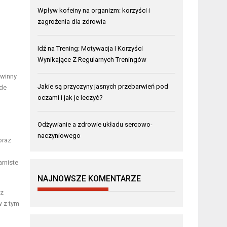
Wpływ kofeiny na organizm: korzyści i
zagrożenia dla zdrowia
Idź na Trening: Motywacja I Korzyści
Wynikające Z Regularnych Treningów
owinny
Jakie są przyczyny jasnych przebarwień pod
ede
oczami i jak je leczyć?
Odżywianie a zdrowie układu sercowo-
naczyniowego
oraz
arniste
NAJNOWSZE KOMENTARZE
az
 z tym