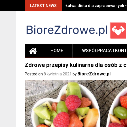
Skip
LATEST NEWS
Łatwa dieta dla zapracowanych -
to
content
HOME
WSPÓŁPRACA I KON
Zdrowe przepisy kulinarne dla osób z
BioreZdrowe.pl
Posted on
8 kwietnia 2021
by