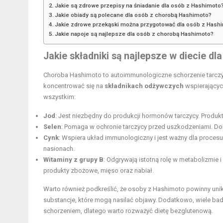
Jakie są zdrowe przepisy na śniadanie dla osób z Hashimoto
Jakie obiady są polecane dla osób z chorobą Hashimoto?
Jakie zdrowe przekąski można przygotować dla osób z Hash
Jakie napoje są najlepsze dla osób z chorobą Hashimoto?
Jakie składniki są najlepsze w diecie d
Choroba Hashimoto to autoimmunologiczne schorzenie tarczyc
koncentrować się na
składnikach odżywczych
wspierającyc
wszystkim:
Jod
: Jest niezbędny do produkcji hormonów tarczycy. Produkty
Selen
: Pomaga w ochronie tarczycy przed uszkodzeniami. Dobr
Cynk
: Wspiera układ immunologiczny i jest ważny dla proces
nasionach.
Witaminy z grupy B
: Odgrywają istotną rolę w metabolizmie i
produkty zbożowe, mięso oraz nabiał.
Warto również podkreślić, że osoby z Hashimoto powinny un
substancje, które mogą nasilać objawy. Dodatkowo, wiele bad
schorzeniem, dlatego warto rozważyć dietę bezglutenową.