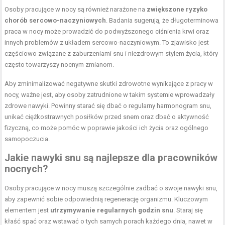
Osoby pracujące w nocy są również narażone na
zwiększone ryzyko
chorób sercowo-naczyniowych
. Badania sugerują, że długoterminowa
praca w nocy może prowadzić do podwyższonego ciśnienia krwi oraz
innych problemów z układem sercowo-naczyniowym. To zjawisko jest
częściowo związane z zaburzeniami snu i niezdrowym stylem życia, który
często towarzyszy nocnym zmianom.
Aby zminimalizować negatywne skutki zdrowotne wynikające z pracy w
nocy, ważne jest, aby osoby zatrudnione w takim systemie wprowadzały
zdrowe nawyki. Powinny starać się dbać o regularny harmonogram snu,
unikać ciężkostrawnych posiłków przed snem oraz dbać o aktywność
fizyczną, co może pomóc w poprawie jakości ich życia oraz ogólnego
samopoczucia.
Jakie nawyki snu są najlepsze dla pracowników
nocnych?
Osoby pracujące w nocy muszą szczególnie zadbać o swoje nawyki snu,
aby zapewnić sobie odpowiednią regenerację organizmu. Kluczowym
elementem jest
utrzymywanie regularnych godzin snu
. Staraj się
kłaść spać oraz wstawać o tych samych porach każdego dnia, nawet w