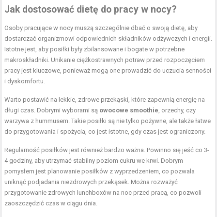
Jak dostosować dietę do pracy w nocy?
Osoby pracujące w nocy muszą szczególnie dbać o swoją dietę, aby
dostarczać organizmowi odpowiednich składników odżywczych i energii.
Istotne jest, aby posiłki były zbilansowane i bogate w potrzebne
makroskładniki. Unikanie ciężkostrawnych potraw przed rozpoczęciem
pracy jest kluczowe, ponieważ mogą one prowadzić do uczucia senności
i dyskomfortu.
Warto postawić na lekkie, zdrowe przekąski, które zapewnią energię na
długi czas. Dobrymi wyborami są
owocowe smoothie
, orzechy, czy
warzywa z hummusem. Takie posiłki są nie tylko pożywne, ale także łatwe
do przygotowania i spożycia, co jest istotne, gdy czas jest ograniczony.
Regularność posiłków jest również bardzo ważna. Powinno się jeść co 3-
4 godziny, aby utrzymać stabilny poziom cukru we krwi. Dobrym
pomysłem jest planowanie posiłków z wyprzedzeniem, co pozwala
uniknąć podjadania niezdrowych przekąsek. Można rozważyć
przygotowanie zdrowych lunchboxów na noc przed pracą, co pozwoli
zaoszczędzić czas w ciągu dnia.