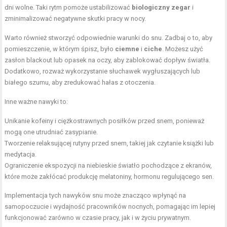
dni wolne. Taki rytm pomoże ustabilizować
biologiczny zegar
i
zminimalizować negatywne skutki pracy w nocy.
Warto również stworzyć odpowiednie warunki do snu. Zadbaj o to, aby
pomieszczenie, w którym śpisz, było
ciemne
i
ciche
. Możesz użyć
zasłon blackout lub opasek na oczy, aby zablokować dopływ światła.
Dodatkowo, rozważ wykorzystanie słuchawek wygłuszających lub
białego szumu, aby zredukować hałas z otoczenia.
Inne ważne nawyki to:
Unikanie kofeiny i ciężkostrawnych posiłków przed snem, ponieważ
mogą one utrudniać zasypianie.
Tworzenie relaksującej rutyny przed snem, takiej jak czytanie książki lub
medytacja.
Ograniczenie ekspozycji na niebieskie światło pochodzące z ekranów,
które może zakłócać produkcję melatoniny, hormonu regulującego sen.
Implementacja tych nawyków snu może znacząco wpłynąć na
samopoczucie i wydajność pracowników nocnych, pomagając im lepiej
funkcjonować zarówno w czasie pracy, jak i w życiu prywatnym.