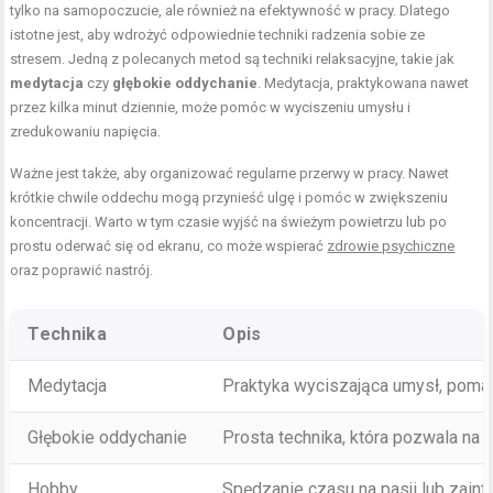
tylko na samopoczucie, ale również na efektywność w pracy. Dlatego
istotne jest, aby wdrożyć odpowiednie techniki radzenia sobie ze
stresem. Jedną z polecanych metod są techniki relaksacyjne, takie jak
medytacja
czy
głębokie oddychanie
. Medytacja, praktykowana nawet
przez kilka minut dziennie, może pomóc w wyciszeniu umysłu i
zredukowaniu napięcia.
Ważne jest także, aby organizować regularne przerwy w pracy. Nawet
krótkie chwile oddechu mogą przynieść ulgę i pomóc w zwiększeniu
koncentracji. Warto w tym czasie wyjść na świeżym powietrzu lub po
prostu oderwać się od ekranu, co może wspierać
zdrowie psychiczne
oraz poprawić nastrój.
Technika
Opis
Medytacja
Praktyka wyciszająca umysł, pomag
Głębokie oddychanie
Prosta technika, która pozwala na
Hobby
Spędzanie czasu na pasji lub zain