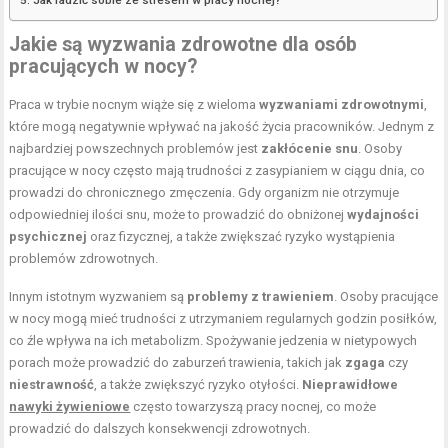
Jak radzić sobie ze stresem w pracy nocnej?
Jakie są wyzwania zdrowotne dla osób
pracujących w nocy?
Praca w trybie nocnym wiąże się z wieloma
wyzwaniami zdrowotnymi
,
które mogą negatywnie wpływać na jakość życia pracowników. Jednym z
najbardziej powszechnych problemów jest
zakłócenie snu
. Osoby
pracujące w nocy często mają trudności z zasypianiem w ciągu dnia, co
prowadzi do chronicznego zmęczenia. Gdy organizm nie otrzymuje
odpowiedniej ilości snu, może to prowadzić do obniżonej
wydajności
psychicznej
oraz fizycznej, a także zwiększać ryzyko wystąpienia
problemów zdrowotnych.
Innym istotnym wyzwaniem są
problemy z trawieniem
. Osoby pracujące
w nocy mogą mieć trudności z utrzymaniem regularnych godzin posiłków,
co źle wpływa na ich metabolizm. Spożywanie jedzenia w nietypowych
porach może prowadzić do zaburzeń trawienia, takich jak
zgaga
czy
niestrawność
, a także zwiększyć ryzyko otyłości.
Nieprawidłowe
nawyki żywieniowe
często towarzyszą pracy nocnej, co może
prowadzić do dalszych konsekwencji zdrowotnych.