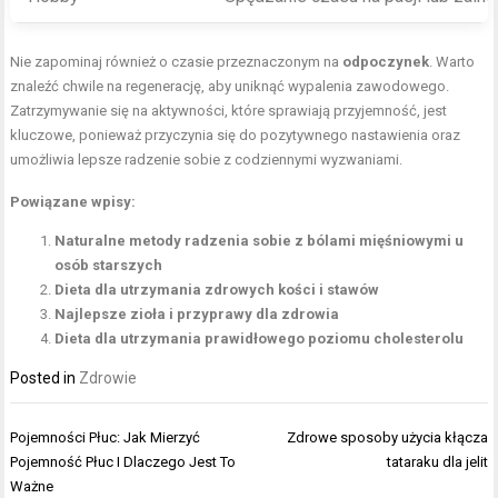
Nie zapominaj również o czasie przeznaczonym na
odpoczynek
. Warto
znaleźć chwile na regenerację, aby uniknąć wypalenia zawodowego.
Zatrzymywanie się na aktywności, które sprawiają przyjemność, jest
kluczowe, ponieważ przyczynia się do pozytywnego nastawienia oraz
umożliwia lepsze radzenie sobie z codziennymi wyzwaniami.
Powiązane wpisy:
Naturalne metody radzenia sobie z bólami mięśniowymi u
osób starszych
Dieta dla utrzymania zdrowych kości i stawów
Najlepsze zioła i przyprawy dla zdrowia
Dieta dla utrzymania prawidłowego poziomu cholesterolu
Posted in
Zdrowie
Nawigacja
Pojemności Płuc: Jak Mierzyć
Zdrowe sposoby użycia kłącza
wpisu
Pojemność Płuc I Dlaczego Jest To
tataraku dla jelit
Ważne