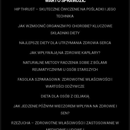
WARTO SPRAWDZIĆ
HIP THRUST – SKUTECZNE ĆWICZENIE NA POŚLADKI I JEGO
TECHNIKA
JAK WZMOCNIĆ ORGANIZM PO CHOROBIE? KLUCZOWE
SKŁADNIKI DIETY
NAJLEPSZE DIETY DLA UTRZYMANIA ZDROWA SERCA
JAK WPŁYWAJĄ NA ZDROWIE KAPILARY?
NATURALNE METODY RADZENIA SOBIE Z BÓLAMI
REUMATYCZNYMI U OSÓB STARSZYCH
FASOLKA SZPARAGOWA: ZDROWOTNE WŁAŚCIWOŚCI I
WARTOŚCI ODŻYWCZE
DIETA DLA OSÓB Z CELIAKIĄ
JAK JEDZENIE PÓŹNYM WIECZOREM WPŁYWA NA ZDROWIE I
SEN?
RZEŻUCHA – ZDROWOTNE WŁAŚCIWOŚCI I ZASTOSOWANIE W
MEDYCYNIE LUDOWEJ