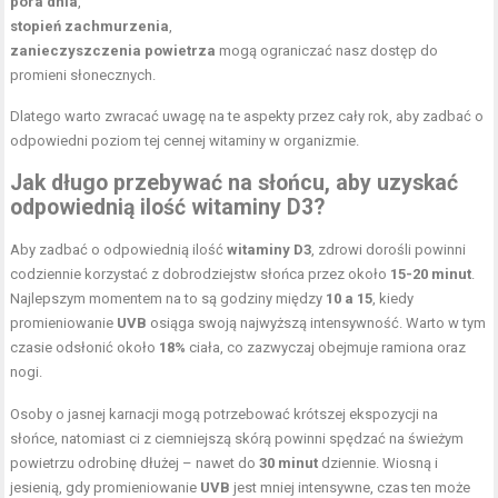
pora dnia
,
stopień zachmurzenia
,
zanieczyszczenia powietrza
mogą ograniczać nasz dostęp do
promieni słonecznych.
Dlatego warto zwracać uwagę na te aspekty przez cały rok, aby zadbać o
odpowiedni poziom tej cennej witaminy w organizmie.
Jak długo przebywać na słońcu, aby uzyskać
odpowiednią ilość witaminy D3?
Aby zadbać o odpowiednią ilość
witaminy D3
, zdrowi dorośli powinni
codziennie korzystać z dobrodziejstw słońca przez około
15-20 minut
.
Najlepszym momentem na to są godziny między
10 a 15
, kiedy
promieniowanie
UVB
osiąga swoją najwyższą intensywność. Warto w tym
czasie odsłonić około
18%
ciała, co zazwyczaj obejmuje ramiona oraz
nogi.
Osoby o jasnej karnacji mogą potrzebować krótszej ekspozycji na
słońce, natomiast ci z ciemniejszą skórą powinni spędzać na świeżym
powietrzu odrobinę dłużej – nawet do
30 minut
dziennie. Wiosną i
jesienią, gdy promieniowanie
UVB
jest mniej intensywne, czas ten może