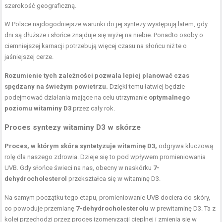
szerokość geograficzną.
W Polsce najdogodniejsze warunki do jej syntezy występują latem, gdy
dni są dłuższe i słońce znajduje się wyżej na niebie. Ponadto osoby o
ciemniejszej karnacji potrzebują więcej czasu na słońcu niż te o
jaśniejszej cerze.
Rozumienie tych zależności pozwala lepiej planować czas
spędzany na świeżym powietrzu.
Dzięki temu łatwiej będzie
podejmować działania mające na celu utrzymanie
optymalnego
poziomu witaminy D3
przez cały rok.
Proces syntezy witaminy D3 w skórze
Proces, w którym skóra syntetyzuje witaminę D3,
odgrywa kluczową
rolę dla naszego zdrowia. Dzieje się to pod wpływem promieniowania
UVB. Gdy słońce świeci na nas, obecny w naskórku
7-
dehydrocholesterol
przekształca się w witaminę D3.
Na samym początku tego etapu, promieniowanie UVB dociera do skóry,
co powoduje przemianę
7-dehydrocholesterolu
w prewitaminę D3. Ta z
kolei przechodzi przez proces izomeryzacji cieplnej i zmienia się w