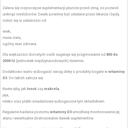
Zaleca się rozpoczęcie suplementacji jeszcze przed zimą, co pozwoli
uniknąć niedoborów. Dawki powinny być ustalane przez lekarza i będą
różnić się w zależności od:
wiek,
masa ciała,
ogólny stan zdrowia.
Dla większości dorosłych osób sugeruje się przyjmowanie od
800 do
2000 IU
(jednostek międzynarodowych) dziennie.
Dodatkowo warto wzbogacić swoją dietę o produkty bogate w
witaminę
D3
. Do takich zalicza się:
tłuste ryby, jak
łosoś
czy
makrela
,
jaja,
mleko oraz płatki śniadaniowe wzbogacone tym składnikiem.
Regularne badania poziomu
witaminy D3
umożliwią monitorowanie jej
stanu i ewentualne dostosowanie dawek suplementów.