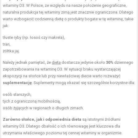
witaminy D3. W Polsce, ze względu na nasze położenie geograficzne,
naturalna produkcja tej witaminy zimą jest znacznie ograniczona. Dlatego
warto wzbogacić codzienną dietę o produkty bogate w tę witaminę, takie
jak:
tłuste ryby (np. łosoś czy makrela),
tran,
żółtka jaj.
Należy jednak pamiętać, że
dieta
dostarcza jedynie około
30%
dziennego
zapotrzebowania na witaminę D3. W sytuacji braku wystarczającej
ekspozycji na słońce lub przy niewłaściwej diecie warto rozważyć
suplementację
. Suplementy mogą okazać się szczególnie korzystne dla:
osób starszych,
tych z ograniczoną mobilnością,
osób żyjących w regionach o długich zimach.
Zarówno słońce, jak i odpowiednia dieta
są istotnymi źródłami
witaminy D3. Dlatego dbałość o ich równowagę jest kluczowa dla
utrzymania właściwego poziomu tej cennej witaminy w organizmie.