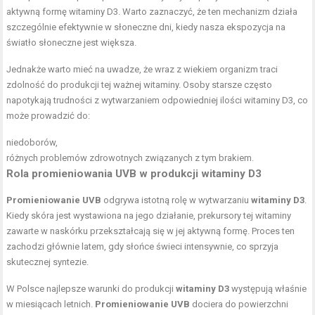
aktywną formę witaminy D3. Warto zaznaczyć, że ten mechanizm działa
szczególnie efektywnie w słoneczne dni, kiedy nasza ekspozycja na
światło słoneczne jest większa.
Jednakże warto mieć na uwadze, że wraz z wiekiem organizm traci
zdolność do produkcji tej ważnej witaminy. Osoby starsze często
napotykają trudności z wytwarzaniem odpowiedniej ilości witaminy D3, co
może prowadzić do:
niedoborów,
różnych problemów zdrowotnych związanych z tym brakiem.
Rola promieniowania UVB w produkcji witaminy D3
Promieniowanie UVB
odgrywa istotną rolę w wytwarzaniu
witaminy D3
.
Kiedy skóra jest wystawiona na jego działanie, prekursory tej witaminy
zawarte w naskórku przekształcają się w jej aktywną formę. Proces ten
zachodzi głównie latem, gdy słońce świeci intensywnie, co sprzyja
skutecznej syntezie.
W Polsce najlepsze warunki do produkcji
witaminy D3
występują właśnie
w miesiącach letnich.
Promieniowanie UVB
dociera do powierzchni