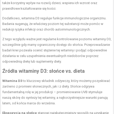
także korzystny wpływ na rozwój dzieci; wspiera ich wzrost oraz
prawidłowe kształtowanie się kości.
Dodatkowo, witamina D3 reguluje funkcje immunologiczne organizmu.
Badania sugerują, że właściwy poziom tej substancji może pomóc w
redukcji ryzyka infekcji oraz chorób autoimmunologicznych.
Z tego względu ważne jest regularne kontrolowanie poziomu witaminy D3,
szczególnie gdy mamy ograniczony dostęp do słońca. Przeprowadzanie
badań krwi pozwala ocenić stężenie tej witaminy i podjąć odpowiednie
działania w celu uzupełnienia ewentualnych niedoborów poprzez
odpowiednią dietę lub suplementy diety.
Źródła witaminy D3: słońce vs.
dieta
Witamina D3
to kluczowy składnik odżywczy, który możemy pozyskiwać
zarówno z promieni słonecznych, jak i z diety. Słońce odgrywa
fundamentalną rolę w jej produkcji – promieniowanie UVB stymuluje
naszą skórę do syntezy tej witaminy, a najkorzystniejsze warunki panują
latem, od końca marca do września.
Ekspozycja na słońce
stanowi najskuteczniejszy sposób na uzyskanie