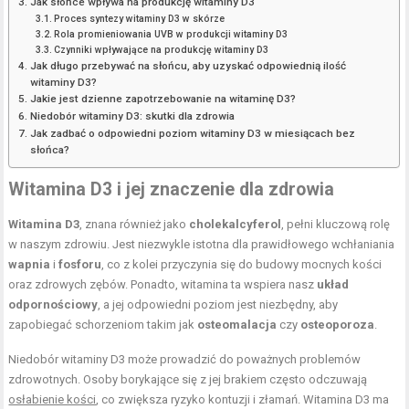
Jak słońce wpływa na produkcję witaminy D3
Proces syntezy witaminy D3 w skórze
Rola promieniowania UVB w produkcji witaminy D3
Czynniki wpływające na produkcję witaminy D3
Jak długo przebywać na słońcu, aby uzyskać odpowiednią ilość
witaminy D3?
Jakie jest dzienne zapotrzebowanie na witaminę D3?
Niedobór witaminy D3: skutki dla zdrowia
Jak zadbać o odpowiedni poziom witaminy D3 w miesiącach bez
słońca?
Witamina D3 i jej znaczenie dla zdrowia
Witamina D3
, znana również jako
cholekalcyferol
, pełni kluczową rolę
w naszym zdrowiu. Jest niezwykle istotna dla prawidłowego wchłaniania
wapnia
i
fosforu
, co z kolei przyczynia się do budowy mocnych kości
oraz zdrowych zębów. Ponadto, witamina ta wspiera nasz
układ
odpornościowy
, a jej odpowiedni poziom jest niezbędny, aby
zapobiegać schorzeniom takim jak
osteomalacja
czy
osteoporoza
.
Niedobór witaminy D3 może prowadzić do poważnych problemów
zdrowotnych. Osoby borykające się z jej brakiem często odczuwają
osłabienie kości
, co zwiększa ryzyko kontuzji i złamań. Witamina D3 ma