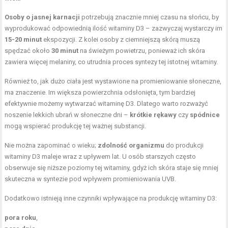
Osoby o jasnej karnacji
potrzebują znacznie mniej czasu na słońcu, by
wyprodukować odpowiednią ilość witaminy D3 – zazwyczaj wystarczy im
15-20 minut
ekspozycji. Z kolei osoby z ciemniejszą skórą muszą
spędzać około
30 minut
na świeżym powietrzu, ponieważ ich skóra
zawiera więcej melaniny, co utrudnia proces syntezy tej istotnej witaminy.
Również to, jak dużo ciała jest wystawione na promieniowanie słoneczne,
ma znaczenie. Im większa powierzchnia odsłonięta, tym bardziej
efektywnie możemy wytwarzać witaminę D3. Dlatego warto rozważyć
noszenie lekkich ubrań w słoneczne dni –
krótkie rękawy
czy
spódnice
mogą wspierać produkcję tej ważnej substancji.
Nie można zapominać o wieku;
zdolność organizmu
do produkcji
witaminy D3 maleje wraz z upływem lat. U osób starszych często
obserwuje się niższe poziomy tej witaminy, gdyż ich skóra staje się mniej
skuteczna w syntezie pod wpływem promieniowania UVB.
Dodatkowo istnieją inne czynniki wpływające na produkcję witaminy D3:
pora roku
,