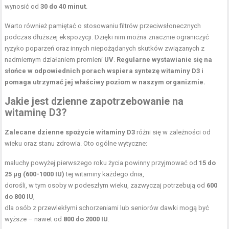
wynosić od
30 do 40 minut
.
Warto również pamiętać o stosowaniu filtrów przeciwsłonecznych
podczas dłuższej ekspozycji. Dzięki nim można znacznie ograniczyć
ryzyko poparzeń oraz innych niepożądanych skutków związanych z
nadmiernym działaniem promieni
UV
.
Regularne wystawianie się na
słońce w odpowiednich porach wspiera syntezę witaminy D3 i
pomaga utrzymać jej właściwy poziom w naszym organizmie.
Jakie jest dzienne zapotrzebowanie na
witaminę D3?
Zalecane dzienne spożycie witaminy D3
różni się w zależności od
wieku oraz stanu zdrowia. Oto ogólne wytyczne:
maluchy powyżej pierwszego roku życia powinny przyjmować od
15 do
25 µg (600-1000 IU)
tej witaminy każdego dnia,
dorośli, w tym osoby w podeszłym wieku, zazwyczaj potrzebują od
600
do 800 IU
,
dla osób z przewlekłymi schorzeniami lub seniorów dawki mogą być
wyższe – nawet od
800 do 2000 IU
.