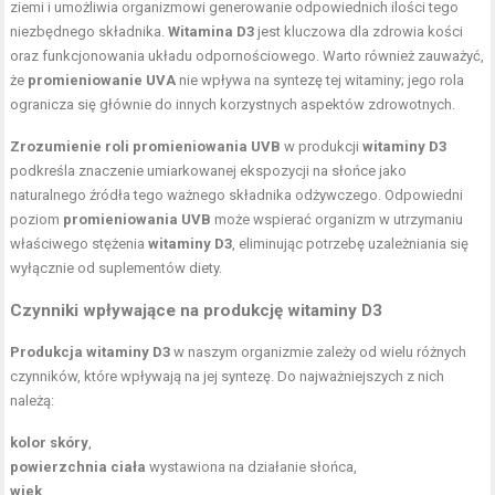
ziemi i umożliwia organizmowi generowanie odpowiednich ilości tego
niezbędnego składnika.
Witamina D3
jest kluczowa dla zdrowia kości
oraz funkcjonowania układu odpornościowego. Warto również zauważyć,
że
promieniowanie UVA
nie wpływa na syntezę tej witaminy; jego rola
ogranicza się głównie do innych korzystnych aspektów zdrowotnych.
Zrozumienie roli promieniowania UVB
w produkcji
witaminy D3
podkreśla znaczenie umiarkowanej ekspozycji na słońce jako
naturalnego źródła tego ważnego składnika odżywczego. Odpowiedni
poziom
promieniowania UVB
może wspierać organizm w utrzymaniu
właściwego stężenia
witaminy D3
, eliminując potrzebę uzależniania się
wyłącznie od suplementów diety.
Czynniki wpływające na produkcję witaminy D3
Produkcja witaminy D3
w naszym organizmie zależy od wielu różnych
czynników, które wpływają na jej syntezę. Do najważniejszych z nich
należą:
kolor skóry
,
powierzchnia ciała
wystawiona na działanie słońca,
wiek
.