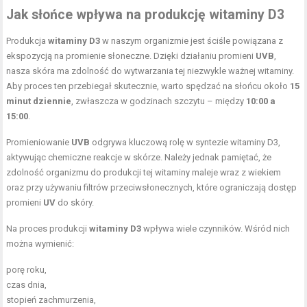
Jak słońce wpływa na produkcję witaminy D3
Produkcja
witaminy D3
w naszym organizmie jest ściśle powiązana z
ekspozycją na promienie słoneczne. Dzięki działaniu promieni
UVB
,
nasza skóra ma zdolność do wytwarzania tej niezwykle ważnej witaminy.
Aby proces ten przebiegał skutecznie, warto spędzać na słońcu około
15
minut dziennie
, zwłaszcza w godzinach szczytu – między
10:00 a
15:00
.
Promieniowanie
UVB
odgrywa kluczową rolę w syntezie witaminy D3,
aktywując chemiczne reakcje w skórze. Należy jednak pamiętać, że
zdolność organizmu do produkcji tej witaminy maleje wraz z wiekiem
oraz przy używaniu filtrów przeciwsłonecznych, które ograniczają dostęp
promieni
UV
do skóry.
Na proces produkcji
witaminy D3
wpływa wiele czynników. Wśród nich
można wymienić:
porę roku,
czas dnia,
stopień zachmurzenia,