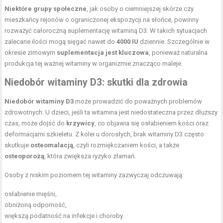
Niektóre grupy społeczne
, jak osoby o ciemniejszej skórze czy
mieszkańcy rejonów o ograniczonej ekspozycji na słońce, powinny
rozważyć całoroczną suplementację witaminą D3. W takich sytuacjach
zalecane ilości mogą sięgać nawet do
4000 IU
dziennie. Szczególnie w
okresie zimowym
suplementacja jest kluczowa
, ponieważ naturalna
produkcja tej ważnej witaminy w organizmie znacząco maleje.
Niedobór witaminy D3: skutki dla zdrowia
Niedobór witaminy D3
może prowadzić do poważnych problemów
zdrowotnych. U dzieci, jeśli ta witamina jest niedostateczna przez dłuższy
czas, może dojść do
krzywicy
, co objawia się osłabieniem kości oraz
deformacjami szkieletu. Z kolei u dorosłych, brak witaminy D3 często
skutkuje
osteomalacją
, czyli rozmiękczaniem kości, a także
osteoporozą
, która zwiększa ryzyko złamań.
Osoby z niskim poziomem tej witaminy zazwyczaj odczuwają:
osłabienie mięśni,
obniżoną odporność,
większą podatność na infekcje i choroby.