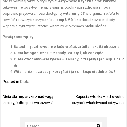
Nie zapominaj także o stylu życia!
Aktywność fizyczna
oraz
zdrowe
odżywianie
pozytywnie wpływają na ogólny stan zdrowia i mogą
poprawić przyswajalność dostępnej
witaminy D3
w organizmie. Warto
również rozważyć korzystanie z
lamp UVB
jako dodatkowej metody
wsparcia syntezy tej istotnej witaminy w okresach braku słońca.
Powiązane wpisy:
Katechiny: zdrowotne właściwości, źródła i skutki uboczne
Dieta ketogeniczna – zasady, zalety i jak zacząć?
Dieta owocowo-warzywna – zasady, przepisy i jadłospis na 7
dni
Witarianizm: zasady, korzyści i jak uniknąć niedoborów?
Posted in
Dieta
Nawigacja
Dieta dla mężczyzn z nadwagą:
Kapusta włoska – zdrowotne
wpisu
zasady, jadłospis i wskazówki
korzyści i właściwości odżywcze