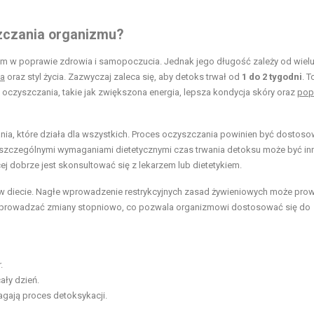
szczania organizmu?
em w poprawie zdrowia i samopoczucia. Jednak jego długość zależy od wiel
ia
oraz styl życia. Zazwyczaj zaleca się, aby detoks trwał od
1 do 2 tygodni
. T
 oczyszczania, takie jak zwiększona energia, lepsza kondycja skóry oraz
pop
nia, które działa dla wszystkich. Proces oczyszczania powinien być dostos
szczególnymi wymaganiami dietetycznymi czas trwania detoksu może być inn
j dobrze jest skonsultować się z lekarzem lub dietetykiem.
n w diecie. Nagłe wprowadzenie restrykcyjnych zasad żywieniowych może pro
 wprowadzać zmiany stopniowo, co pozwala organizmowi dostosować się do
.
ały dzień.
agają proces detoksykacji.