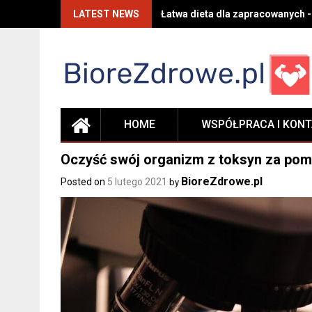
Skip
LATEST NEWS
Łatwa dieta dla zapracowanych -
to
content
HOME
WSPÓŁPRACA I KON
Oczyść swój organizm z toksyn za pom
BioreZdrowe.pl
Posted on
5 lutego 2021
by