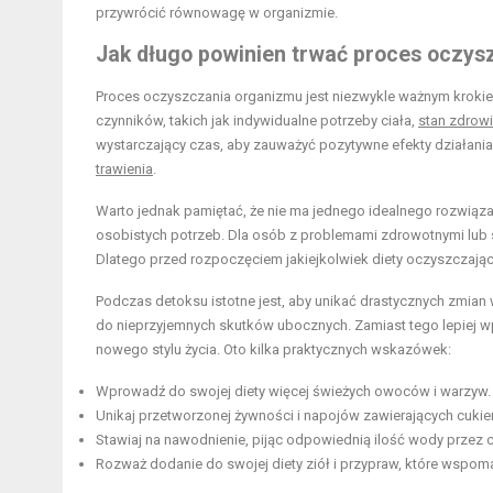
przywrócić równowagę w organizmie.
Jak długo powinien trwać proces oczy
Proces oczyszczania organizmu jest niezwykle ważnym kroki
czynników, takich jak indywidualne potrzeby ciała,
stan zdrow
wystarczający czas, aby zauważyć pozytywne efekty działania
trawienia
.
Warto jednak pamiętać, że nie ma jednego idealnego rozwiąza
osobistych potrzeb. Dla osób z problemami zdrowotnymi lub 
Dlatego przed rozpoczęciem jakiejkolwiek diety oczyszczające
Podczas detoksu istotne jest, aby unikać drastycznych zmia
do nieprzyjemnych skutków ubocznych. Zamiast tego lepiej
nowego stylu życia. Oto kilka praktycznych wskazówek:
Wprowadź do swojej diety więcej świeżych owoców i warzyw.
Unikaj przetworzonej żywności i napojów zawierających cukier
Stawiaj na nawodnienie, pijąc odpowiednią ilość wody przez c
Rozważ dodanie do swojej diety ziół i przypraw, które wspom