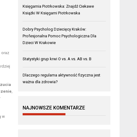
Księgarnia Piotrkowska: Znajdź Ciekawe
Książki W Księgarni Piotrkowska
Dobry Psycholog Dziecięcy Kraków:
Profesjonalna Pomoc Psychologiczna Dla
Dzieci W Krakowie
 oraz
Statystyki grup krwi O vs. A vs. AB vs. B
rdziej
Dlaczego regularna aktywność fizyczna jest
ważna dla zdrowia?
zucia
czenie
,
y
NAJNOWSZE KOMENTARZE
ą w