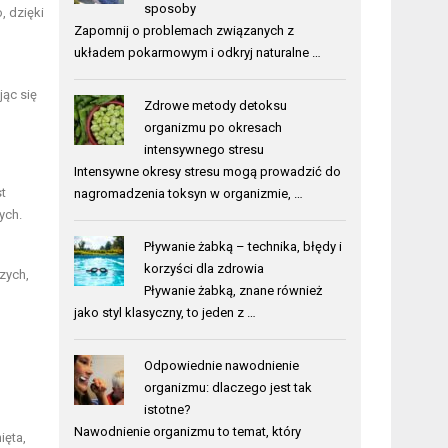
sposoby
, dzięki
Zapomnij o problemach związanych z
układem pokarmowym i odkryj naturalne …
ąc się
Zdrowe metody detoksu
organizmu po okresach
intensywnego stresu
Intensywne okresy stresu mogą prowadzić do
t
nagromadzenia toksyn w organizmie, …
ych.
Pływanie żabką – technika, błędy i
korzyści dla zdrowia
zych,
Pływanie żabką, znane również
jako styl klasyczny, to jeden z …
Odpowiednie nawodnienie
organizmu: dlaczego jest tak
istotne?
Nawodnienie organizmu to temat, który
ięta,