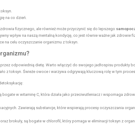
toksyn.
ię na co dzień.
zdrowia fizycznego, ale również może przyczynić się do lepszego
samopoc
ytywny wpływ na naszą mentalną kondycję, co jest równie ważne jak zdrowie fi
ce na celu oczyszczanie organizmu z toksyn.
 organizmu?
 przez odpowiednią dietę. Warto włączyć do swojego jadłospisu produkty b
ało z toksyn. Świeże owoce i warzywa odgrywają kluczową rolę w tym proces
detoksykację:
 są bogate w witaminę C, która działa jako przeciwutleniacz i wspomaga zdrow
acyjnych. Zawierają substancje, które wspierają procesy oczyszczania organ
ż, oraz brokuły, są bogate w chlorofil, który pomaga w eliminacji toksyn z orga