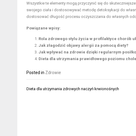
Wszystkie te elementy mogą przyczynić się do skuteczniejsz
swojego ciała i dostosowywać metodę detoksykacji do własn
dostosować długość procesu oczyszczania do własnych odcz
Powiązane wpisy:
Rola zdrowego stylu życia w profilaktyce chorób
Jak złagodzić objawy alergii za pomocą diety?
Jak wpływać na zdrowie dzięki regularnym posiłk
Dieta dla utrzymania prawidłowego poziomu chole
Posted in
Zdrowie
Nawigacja
Dieta dla utrzymania zdrowych naczyń krwionośnych
wpisu