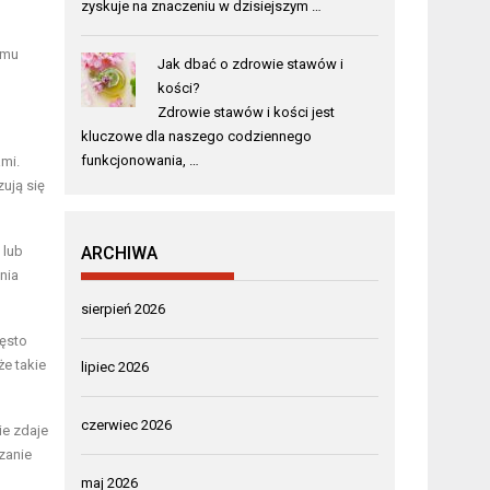
zyskuje na znaczeniu w dzisiejszym …
zmu
Jak dbać o zdrowie stawów i
kości?
Zdrowie stawów i kości jest
kluczowe dla naszego codziennego
funkcjonowania, …
mi.
ują się
 lub
ARCHIWA
nia
sierpień 2026
ęsto
że takie
lipiec 2026
czerwiec 2026
ie zdaje
zanie
maj 2026