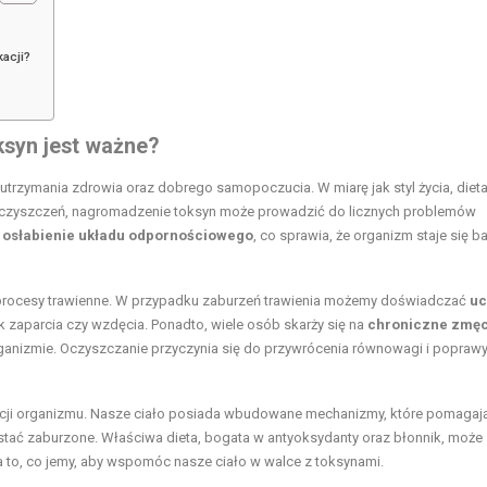
acji?
syn jest ważne?
trzymania zdrowia oraz dobrego samopoczucia. W miarę jak styl życia, dieta
czyszczeń, nagromadzenie toksyn może prowadzić do licznych problemów
t
osłabienie układu odpornościowego
, co sprawia, że organizm staje się ba
procesy trawienne. W przypadku zaburzeń trawienia możemy doświadczać
uc
ak zaparcia czy wzdęcia. Ponadto, wiele osób skarży się na
chroniczne zmę
ganizmie. Oczyszczanie przyczynia się do przywrócenia równowagi i popraw
acji organizmu. Nasze ciało posiada wbudowane mechanizmy, które pomagaj
stać zaburzone. Właściwa dieta, bogata w antyoksydanty oraz błonnik, może
 to, co jemy, aby wspomóc nasze ciało w walce z toksynami.