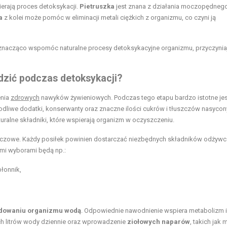
erają proces detoksykacji.
Pietruszka
jest znana z działania moczopędnego
a
z kolei może pomóc w eliminacji metali ciężkich z organizmu, co czyni ją
nacząco wspomóc naturalne procesy detoksykacyjne organizmu, przyczyniaj
zić podczas detoksykacji?
enia
zdrowych
nawyków żywieniowych. Podczas tego etapu bardzo istotne jes
kodliwe dodatki, konserwanty oraz znaczne ilości cukrów i tłuszczów nasycon
uralne składniki, które wspierają organizm w oczyszczeniu.
uczowe. Każdy posiłek powinien dostarczać niezbędnych składników odżywc
mi wyborami będą np.:
łonnik,
dowaniu organizmu wodą
. Odpowiednie nawodnienie wspiera metabolizm i
óch litrów wody dziennie oraz wprowadzenie
ziołowych naparów
, takich jak m