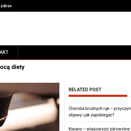
 zdrowe nawyki na co dzień
TAKT
ocą diety
RELATED POST
Choroba brudnych rąk – przyczyn
objawy i jak zapobiegać?
Kiwano – właściwości zdrowotne 