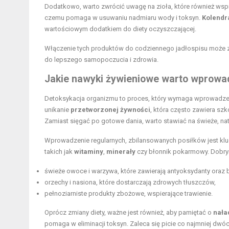
Dodatkowo, warto zwrócić uwagę na zioła, które również wspi
czemu pomaga w usuwaniu nadmiaru wody i toksyn.
Kolendr
wartościowym dodatkiem do diety oczyszczającej.
Włączenie tych produktów do codziennego jadłospisu może z
do lepszego samopoczucia i zdrowia.
Jakie
nawyki żywieniowe
warto wprowad
Detoksykacja organizmu to proces, który wymaga wprowadz
unikanie
przetworzonej żywności
, która często zawiera sz
Zamiast sięgać po gotowe dania, warto stawiać na świeże, nat
Wprowadzenie regularnych, zbilansowanych posiłków jest kl
takich jak
witaminy
,
minerały
czy błonnik pokarmowy. Dobry
świeże owoce i warzywa, które zawierają antyoksydanty oraz b
orzechy i nasiona, które dostarczają zdrowych tłuszczów,
pełnoziarniste produkty zbożowe, wspierające trawienie.
Oprócz zmiany diety, ważne jest również, aby pamiętać o
nała
pomaga w eliminacji toksyn. Zaleca się picie co najmniej dw