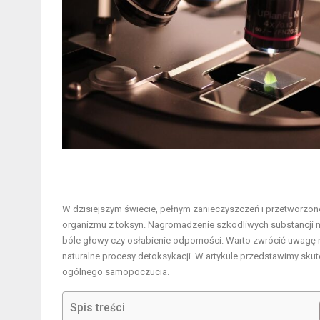
W dzisiejszym świecie, pełnym zanieczyszczeń i przetworzone
organizmu
z toksyn. Nagromadzenie szkodliwych substancji 
bóle głowy czy osłabienie odporności. Warto zwrócić uwagę n
naturalne procesy detoksykacji. W artykule przedstawimy sk
ogólnego samopoczucia.
Spis treści