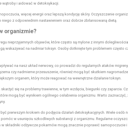
e wątroby i aidować w detoksykacji.
poczucia, więcej energii oraz lepszą kondycję skóry. Oczyszczenie organi
do niego z odpowiednim nastawieniem oraz dobrze zbilansowaną dietą.
 w organizmie?
gu nieprzyjemnych objawów, które często są mylone z innymi dolegliwościa
gą wskazywać na nadmiar toksyn. Osoby dotknięte tym problemem często cz
ływać na nasz układ nerwowy, co prowadzi do regularnych ataków migreny
, egzema czy nadmierne przesuszenie, również mogą być skutkiem nagromadze
większym organem, który może reagować na wewnętrzne działanie toksyn.
żyć się na problemy trawienne, w tym wzdęcia, biegunki czy zaparcia. Cz
, które mogą być wynikiem ogólnego osłabienia organizmu. Warto zaznaczyć, 
yny.
yć pierwszym krokiem do podjęcia działań detoksykacyjnych. Wiele osób n
ą pomóc w usunięciu szkodliwych substancji z organizmu. Regularne oczyszc
ch w składniki odżywcze pokarmów mogą znacznie poprawić samopoczucie i