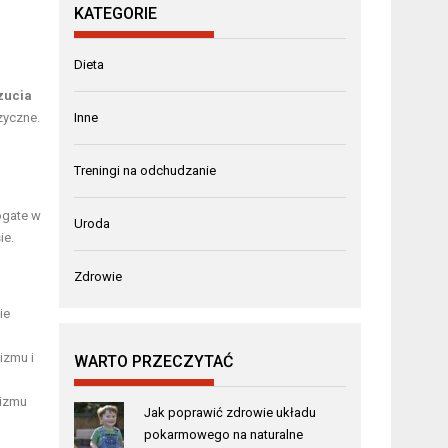
KATEGORIE
Dieta
zucia
zyczne.
Inne
Treningi na odchudzanie
ogate w
Uroda
ie.
Zdrowie
ie
izmu i
WARTO PRZECZYTAĆ
nizmu
Jak poprawić zdrowie układu
pokarmowego na naturalne