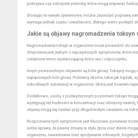
pokrzywa czy ostropest plamisty, które mogą wspierać funkcj
Stosując te nawyki żywieniowe, można zauważyć poprawę samo
wymaga jednak czasu i cierpliwości, dlatego warto podejść 
Jakie są objawy nagromadzenia toksyn
Nagromadzenie toksyn w organizmie może prowadzić do szere
Zmęczenie jest jednym z najczęstszych symptomów, które mo
osłabione mimo wystarczającej ilości snu i odpoczynku.
Innym powszechnym objawem są bóle głowy. Toksyny mogą wp
napięciowych bóli głowy. Problemy skórne, takie jak trądzik
szkodliwych substancji w organizmie. Skóra jest bowiem naj
Dodatkowo, osoby z podwyższonym poziomem toksyn mogą skar
występują też trudności w koncentracji oraz obniżony nastrój
objawy mogą się nasilać przy długotrwałym narażeniu na toks
Rozpoznanie tych symptomów jest kluczowe, ponieważ może b
sobie sprawy, że pewne zmiany w stylu życia oraz diecie mog
organizmu, nawadnianie oraz spożywanie zdrowych, bogaty