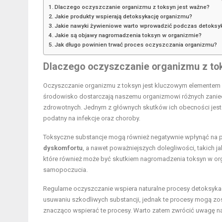
Dlaczego oczyszczanie organizmu z toksyn jest ważne?
Jakie produkty wspierają detoksykację organizmu?
Jakie nawyki żywieniowe warto wprowadzić podczas detoksyk
Jakie są objawy nagromadzenia toksyn w organizmie?
Jak długo powinien trwać proces oczyszczania organizmu?
Dlaczego oczyszczanie organizmu z tok
Oczyszczanie organizmu z toksyn jest kluczowym elementem u
środowisko dostarczają naszemu organizmowi różnych zanie
zdrowotnych. Jednym z głównych skutków ich obecności jes
podatny na infekcje oraz choroby.
Toksyczne substancje mogą również negatywnie wpłynąć na 
dyskomfortu
, a nawet poważniejszych dolegliwości, takich j
które również może być skutkiem nagromadzenia toksyn w or
samopoczucia.
Regularne oczyszczanie wspiera naturalne procesy detoksyk
usuwaniu szkodliwych substancji, jednak te procesy mogą zo
znacząco wspierać te procesy. Warto zatem zwrócić uwagę na