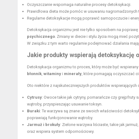
Oczyszczanie wspomaga naturalne procesy detoksykacji.
Prawidłowa dieta może pomóc w usuwaniu nagromadzonych 
Regularne detoksykacje mogą poprawić samopoczucie i energ
Detoksykacja organizmu jest nie tylko sposobem na poprawę 
psychicznego
. Zmiany w diecie i stylu życia mogą mieć poz
W związku z tym warto regularnie podejmować działania mają
Jakie produkty wspierają detoksykację
Detoksykacja organizmu to proces, który może być wspierany
błonnik
,
witaminy
i
minerały
, które pomagają oczyszczać ci
Oto niektóre z najskuteczniejszych produktów wspierających 
Cytrusy
: Owoce takie jak cytryny, pomarańcze czy grejpfruty
wątroby, przyspieszając usuwanie toksyn.
Buraki
: Te warzywa są znane ze swoich właściwości detoksyk
poprawiają funkcjonowanie wątroby.
Jarmuż i brokuły
: Zielone warzywa liściaste, takie jak jarmu
oraz wspiera system odpornościowy.