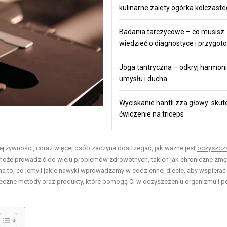
kulinarne zalety ogórka kolczast
Badania tarczycowe – co musisz
wiedzieć o diagnostyce i przygot
Joga tantryczna – odkryj harmonie
umysłu i ducha
Wyciskanie hantli zza głowy: sku
ćwiczenie na triceps
j żywności, coraz więcej osób zaczyna dostrzegać, jak ważne jest
oczyszcz
może prowadzić do wielu problemów zdrowotnych, takich jak chroniczne zmę
a to, co jemy i jakie nawyki wprowadzamy w codziennej diecie, aby wspierać
uteczne metody oraz produkty, które pomogą Ci w oczyszczeniu organizmu i 