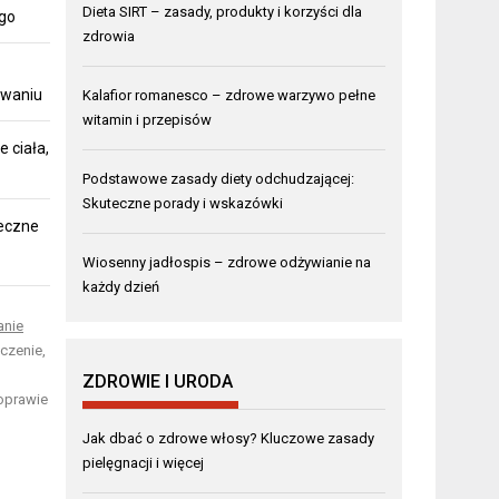
Dieta SIRT – zasady, produkty i korzyści dla
ego
zdrowia
owaniu
Kalafior romanesco – zdrowe warzywo pełne
witamin i przepisów
 ciała,
Podstawowe zasady diety odchudzającej:
Skuteczne porady i wskazówki
teczne
Wiosenny jadłospis – zdrowe odżywianie na
każdy dzień
anie
czenie,
ZDROWIE I URODA
poprawie
Jak dbać o zdrowe włosy? Kluczowe zasady
pielęgnacji i więcej