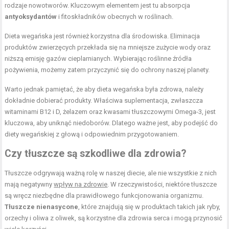
rodzaje nowotworów. Kluczowym elementem jest tu absorpcja
antyoksydantów
i fitoskładników obecnych w roślinach.
Dieta wegańska jest również korzystna dla środowiska. Eliminacja
produktów zwierzęcych przekłada się na mniejsze zużycie wody oraz
niższą emisję gazów cieplarnianych. Wybierając roślinne źródła
pożywienia, możemy zatem przyczynić się do ochrony naszej planety.
Warto jednak pamiętać, że aby dieta wegańska była zdrowa, należy
dokładnie dobierać produkty. Właściwa suplementacja, zwłaszcza
witaminami B12 i D, żelazem oraz kwasami tłuszczowymi Omega-3, jest
kluczowa, aby uniknąć niedoborów. Dlatego ważne jest, aby podejść do
diety wegańskiej z głową i odpowiednim przygotowaniem.
Czy tłuszcze są szkodliwe dla zdrowia?
Tłuszcze odgrywają ważną rolę w naszej diecie, ale nie wszystkie z nich
mają negatywny
wpływ na zdrowie
. W rzeczywistości, niektóre tłuszcze
są wręcz niezbędne dla prawidłowego funkcjonowania organizmu.
Tłuszcze nienasycone
, które znajdują się w produktach takich jak ryby,
orzechy i oliwa z oliwek, są korzystne dla zdrowia serca i mogą przynosić