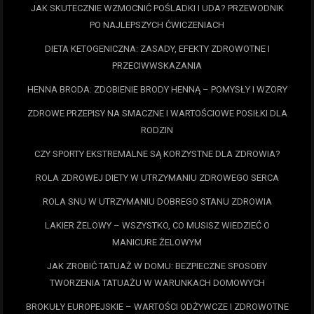
JAK SKUTECZNIE WZMOCNIĆ POŚLADKI I UDA? PRZEWODNIK
PO NAJLEPSZYCH ĆWICZENIACH
DIETA KETOGENICZNA: ZASADY, EFEKTY ZDROWOTNE I
PRZECIWWSKAZANIA
HENNA BRODA: ZDOBIENIE BRODY HENNĄ – POMYSŁY I WZORY
ZDROWE PRZEPISY NA SMACZNE I WARTOŚCIOWE POSIŁKI DLA
RODZIN
CZY SPORTY EKSTREMALNE SĄ KORZYSTNE DLA ZDROWIA?
ROLA ZDROWEJ DIETY W UTRZYMANIU ZDROWEGO SERCA
ROLA SNU W UTRZYMANIU DOBREGO STANU ZDROWIA
LAKIER ŻELOWY – WSZYSTKO, CO MUSISZ WIEDZIEĆ O
MANICURE ŻELOWYM
JAK ZROBIĆ TATUAŻ W DOMU: BEZPIECZNE SPOSOBY
TWORZENIA TATUAŻU W WARUNKACH DOMOWYCH
BROKUŁY EUROPEJSKIE – WARTOŚCI ODŻYWCZE I ZDROWOTNE