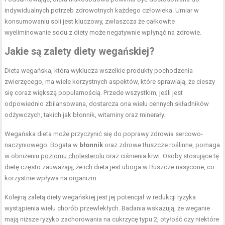
indywidualnych potrzeb zdrowotnych każdego człowieka. Umiar w
konsumowaniu soli jest kluczowy, zwłaszcza że całkowite
wyeliminowanie sodu z diety może negatywnie wpłynąć na zdrowie.
Jakie są zalety diety wegańskiej?
Dieta wegańska, która wyklucza wszelkie produkty pochodzenia
zwierzęcego, ma wiele korzystnych aspektów, które sprawiają, że cieszy
się coraz większą popularnością. Przede wszystkim, jeśli jest
odpowiednio zbilansowana, dostarcza ona wielu cennych składników
odżywczych, takich jak błonnik, witaminy oraz minerały.
Wegańska dieta może przyczynić się do poprawy zdrowia sercowo-
naczyniowego. Bogata w
błonnik
oraz zdrowe tłuszcze roślinne, pomaga
w obniżeniu
poziomu cholesterolu
oraz ciśnienia krwi. Osoby stosujące tę
dietę często zauważają, że ich dieta jest uboga w tłuszcze nasycone, co
korzystnie wpływa na organizm.
Kolejną zaletą diety wegańskiej jest jej potencjał w redukcji ryzyka
wystąpienia wielu chorób przewlekłych. Badania wskazują, że weganie
mają niższe ryzyko zachorowania na cukrzycę typu 2, otyłość czy niektóre