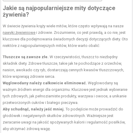
Jakie są najpopularniejsze mity dotyczące
żywienia?
W świecie żywienia krąży wiele mitów, które często wpływają na nasze
nawyki żywieniowe
i zdrowie. Zrozumienie, co jest prawdą, a co nie, jest
kluczowe dla podejmowania świadomych decyzji dotyczących diety. Oto
niektóre z najpopularniejszych mitów, które warto obalić:
Tłuszcze są zawsze złe.
W rzeczywistości, tłuszcz to niezbędny
składnik diety.
Zdrowe tłuszcze
, takie jak te pochodzące z orzechów,
nasion, awokado czy ryb, dostarczają cennych kwasów tłuszczowych,
które wspierają zdrowie serca.
Węglowodany należy całkowicie eliminować.
Węglowodany są
ważnym źródłem energii dla organizmu. Kluczowe jest jednak wybieranie
tych
zdrowych
, jak pełnoziarniste produkty, warzywa i owoce, a unikanie
przetworzonych cukrów i białego pieczywa.
Aby schudnąć, należy jeść mniej.
To podejście może prowadzić do
głodówek i negatywnych skutków zdrowotnych. Ważniejsze jest
zwracanie uwagi na jakość spożywanych kalorii i regularność posiłków,
aby utrzymać zdrową wagę.