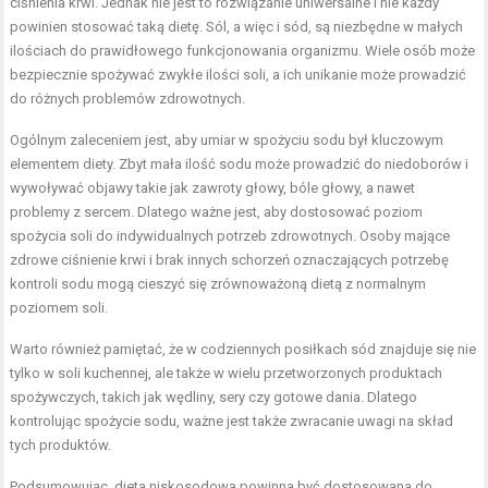
ciśnienia krwi. Jednak nie jest to rozwiązanie uniwersalne i nie każdy
powinien stosować taką dietę. Sól, a więc i sód, są niezbędne w małych
ilościach do prawidłowego funkcjonowania organizmu. Wiele osób może
bezpiecznie spożywać zwykłe ilości soli, a ich unikanie może prowadzić
do różnych problemów zdrowotnych.
Ogólnym zaleceniem jest, aby umiar w spożyciu sodu był kluczowym
elementem diety. Zbyt mała ilość sodu może prowadzić do niedoborów i
wywoływać objawy takie jak zawroty głowy, bóle głowy, a nawet
problemy z sercem. Dlatego ważne jest, aby dostosować poziom
spożycia soli do indywidualnych potrzeb zdrowotnych. Osoby mające
zdrowe ciśnienie krwi i brak innych schorzeń oznaczających potrzebę
kontroli sodu mogą cieszyć się zrównoważoną dietą z normalnym
poziomem soli.
Warto również pamiętać, że w codziennych posiłkach sód znajduje się nie
tylko w soli kuchennej, ale także w wielu przetworzonych produktach
spożywczych, takich jak wędliny, sery czy gotowe dania. Dlatego
kontrolując spożycie sodu, ważne jest także zwracanie uwagi na skład
tych produktów.
Podsumowując, dieta niskosodowa powinna być dostosowana do