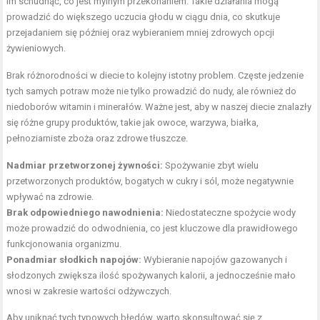
im schudnąć, co jest mylnym przekonaniem. Takie działania mogą
prowadzić do większego uczucia głodu w ciągu dnia, co skutkuje
przejadaniem się później oraz wybieraniem mniej zdrowych opcji
żywieniowych.
Brak różnorodności w diecie to kolejny istotny problem. Częste jedzenie
tych samych potraw może nie tylko prowadzić do nudy, ale również do
niedoborów witamin i minerałów. Ważne jest, aby w naszej diecie znalazły
się różne grupy produktów, takie jak owoce, warzywa, białka,
pełnoziarniste zboża oraz zdrowe tłuszcze.
Nadmiar przetworzonej żywności:
Spożywanie zbyt wielu
przetworzonych produktów, bogatych w cukry i sól, może negatywnie
wpływać na zdrowie.
Brak odpowiedniego nawodnienia:
Niedostateczne spożycie wody
może prowadzić do odwodnienia, co jest kluczowe dla prawidłowego
funkcjonowania organizmu.
Ponadmiar słodkich napojów:
Wybieranie napojów gazowanych i
słodzonych zwiększa ilość spożywanych kalorii, a jednocześnie mało
wnosi w zakresie wartości odżywczych.
Aby uniknąć tych typowych błędów, warto skonsultować się z