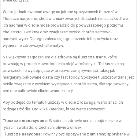
wiele korzyści.
Warto jednak zwracać uwagę na jakość spożywanych tłuszczów.
Tłuszcze nasycone, choć w umiarkowanych ilościach nie są szkodliwe,
ich nadmiar w diecie może prowadzić do podwyższonego poziomu
cholesterolu we krwi oraz zwiększać ryzyko chorób sercowo-
naczyniowych. Dlatego zaleca się ograniczenie ich spożycia oraz
wybieranie zdrowszych alternatyw.
Największym zagrożeniem dla zdrowia są
tłuszcze trans
, które
powstają w procesie uwodornienia olejów roślinnych. Te tłuszcze są
powszechnie występujące w przetworzonej żywności, takiej jak
margaryny, pakowane ciasta czy fast foody. Spożycie tłuszczów trans jest
ściśle związane z ryzykiem wystąpienia chorób serca, dlatego powinny
być one całkowicie eliminowane z diety.
Aby podejść do tematu tłuszczy w diecie z rozwagą, warto znać ich
rodzaje i źródła. Oto kilka kategorii, które warto rozważyć:
Tłuszcze nienasycone:
Wspierają zdrowie serca; znajdziesz je w
rybach, awokado, orzechach, oliwie z oliwek.
Tłuszcze nasycone:
Powinny być spożywane z umiarem; spotykane w