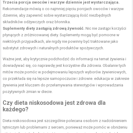
Trzecia porcja owoców i warzyw dziennie jest wystarczająca.
Rekomendacje mówią o co najmniej pięciu porcjach owoców i warzyw
dziennie, aby zapewnić sobie wystarczającą ilość niezbędnych
składników odżywczych oraz błonnika.
Suplementy diety zastąpią zdrową żywność.
Nic nie zastąpi korzyści
płynących z zróżnicowanej diety. Suplementy mogą być pomocne w
niektórych przypadkach, ale nigdy nie powinny być traktowane jako
substytut zdrowych i naturalnych produktów spożywczych.
Ważne jest, aby krytycznie podchodzić do informacji na temat żywienia i
dowiadywać się, co naprawdę jest korzystne dla zdrowia. Obalanie tych
mitów może pomóc w podejmowaniu lepszych wyborów żywieniowych,
co przekłada się na lepsze samopoczucie i zdrowie. edukacja w zakresie
żywienia jest kluczem do przełamywania stereotypów i wprowadzania
pozytywnych zmian w diecie.
Czy dieta niskosodowa jest zdrowa dla
każdego?
Dieta niskosodowa jest szczególnie polecana osobom z nadciśnieniem
tętniczym lub problemami z sercem, ponieważ może pomóc w obniżeniu