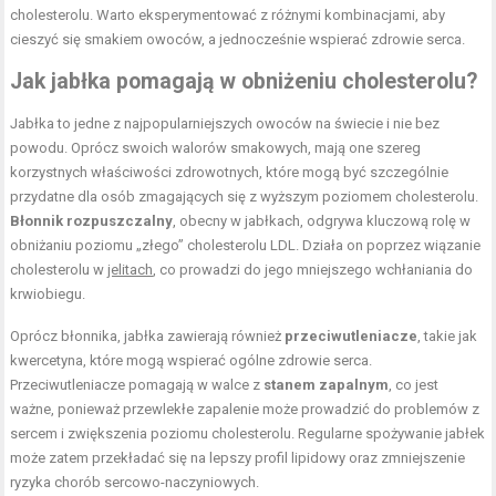
cholesterolu. Warto eksperymentować z różnymi kombinacjami, aby
cieszyć się smakiem owoców, a jednocześnie wspierać zdrowie serca.
Jak jabłka pomagają w obniżeniu cholesterolu?
Jabłka to jedne z najpopularniejszych owoców na świecie i nie bez
powodu. Oprócz swoich walorów smakowych, mają one szereg
korzystnych właściwości zdrowotnych, które mogą być szczególnie
przydatne dla osób zmagających się z wyższym poziomem cholesterolu.
Błonnik rozpuszczalny
, obecny w jabłkach, odgrywa kluczową rolę w
obniżaniu poziomu „złego” cholesterolu LDL. Działa on poprzez wiązanie
cholesterolu w
jelitach
, co prowadzi do jego mniejszego wchłaniania do
krwiobiegu.
Oprócz błonnika, jabłka zawierają również
przeciwutleniacze
, takie jak
kwercetyna, które mogą wspierać ogólne zdrowie serca.
Przeciwutleniacze pomagają w walce z
stanem zapalnym
, co jest
ważne, ponieważ przewlekłe zapalenie może prowadzić do problemów z
sercem i zwiększenia poziomu cholesterolu. Regularne spożywanie jabłek
może zatem przekładać się na lepszy profil lipidowy oraz zmniejszenie
ryzyka chorób sercowo-naczyniowych.