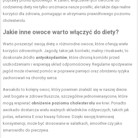
poprawy profilu lipidowego. A zatem, włączenie tych owoców do
codziennej diety nie tylko urozmaica nasze posiłki, ale także daje realne
korzyści dla zdrowia, pomagając w utrzymaniu prawidłowego poziomu
cholesterolu.
Jakie inne owoce warto włączyć do diety?
Warto poszerzyć swoją dietę o różnorodne owoce, które oferują wiele
korzyści zdrowotnych. Jagody, takie jak borówki, maliny i truskawki, to
doskonałe źródło
antyoksydantów
, które chronią komórki przed
uszkodzeniami i wspierają układ odpornościowy. Regularne spożywanie
jagód może również pomóc w poprawie pamięci oraz obniżeniu ryzyka
zachorowań na choroby serca.
Awoakdo to kolejny owoc, który powinien znaleźć się w naszej diecie.
Jest bogate w zdrowe tłuszcze, szczególnie jednonienasycone, które
mogą wspierać
obniżenie poziomu cholesterolu
we krwi. Ponadto
awokado dostarcza wielu ważnych składników odżywczych, takich jak
potas, witamina E oraz kwasy foliowe. Dzięki swojej kremowej
konsystencji, może być stosowane w sałatkach, smoothie czy jako
smarowidło do pieczywa.