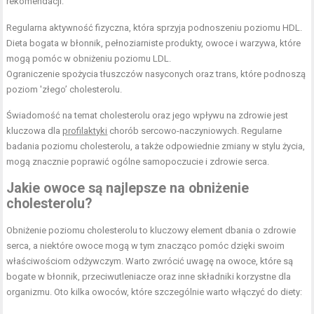
rekomendacji:
Regularna aktywność fizyczna, która sprzyja podnoszeniu poziomu HDL.
Dieta bogata w błonnik
, pełnoziarniste produkty, owoce i warzywa, które
mogą pomóc w obniżeniu poziomu LDL.
Ograniczenie spożycia tłuszczów nasyconych oraz trans, które podnoszą
poziom 'złego’ cholesterolu.
Świadomość na temat cholesterolu oraz jego wpływu na zdrowie jest
kluczowa dla
profilaktyki
chorób sercowo-naczyniowych. Regularne
badania poziomu cholesterolu, a także odpowiednie zmiany w stylu życia,
mogą znacznie poprawić ogólne samopoczucie i zdrowie serca.
Jakie owoce są najlepsze na obniżenie
cholesterolu?
Obniżenie poziomu cholesterolu to kluczowy element dbania o zdrowie
serca, a niektóre owoce mogą w tym znacząco pomóc dzięki swoim
właściwościom odżywczym. Warto zwrócić uwagę na owoce, które są
bogate w błonnik, przeciwutleniacze oraz inne składniki korzystne dla
organizmu. Oto kilka owoców, które szczególnie warto włączyć do diety: