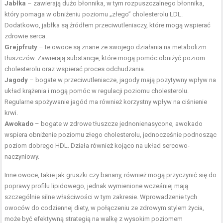
Jabłka
– zawierają dużo błonnika, w tym rozpuszczalnego błonnika,
który pomaga w obniżeniu poziomu „złego” cholesterolu LDL.
Dodatkowo, jabłka są źródłem przeciwutleniaczy, które mogą wspierać
zdrowie serca.
Grejpfruty
– te owoce są znane ze swojego działania na metabolizm
tłuszczów. Zawierają substancje, które mogą pomóc obniżyć poziom
cholesterolu oraz wspierać
proces odchudzania
.
Jagody
– bogate w przeciwutleniacze, jagody mają pozytywny wpływ na
układ krążenia i mogą pomóc w regulacji poziomu cholesterolu.
Regularne spożywanie jagód ma również korzystny wpływ na ciśnienie
krwi.
Awokado
– bogate w zdrowe tłuszcze jednonienasycone, awokado
wspiera obniżenie poziomu złego cholesterolu, jednocześnie podnosząc
poziom dobrego HDL. Działa również kojąco na układ sercowo-
naczyniowy.
Inne owoce, takie jak gruszki czy banany, również mogą przyczynić się do
poprawy profilu lipidowego, jednak wymienione wcześniej mają
szczególnie silne właściwości w tym zakresie. Wprowadzenie tych
owoców do codziennej diety, w połączeniu ze zdrowym stylem życia,
może być efektywną strategią na walkę z wysokim poziomem