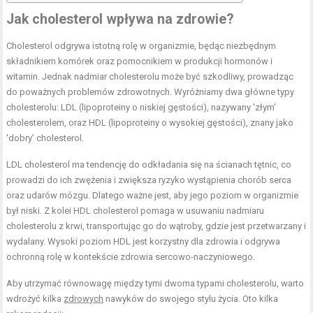
Jak cholesterol wpływa na zdrowie?
Cholesterol odgrywa istotną rolę w organizmie, będąc niezbędnym
składnikiem komórek oraz pomocnikiem w produkcji hormonów i
witamin. Jednak nadmiar cholesterolu może być szkodliwy, prowadząc
do poważnych problemów zdrowotnych. Wyróżniamy dwa główne typy
cholesterolu: LDL (lipoproteiny o niskiej gęstości), nazywany 'złym’
cholesterolem, oraz HDL (lipoproteiny o wysokiej gęstości), znany jako
'dobry’ cholesterol.
LDL cholesterol ma tendencję do odkładania się na ścianach tętnic, co
prowadzi do ich zwężenia i zwiększa ryzyko wystąpienia chorób serca
oraz udarów mózgu. Dlatego ważne jest, aby jego poziom w organizmie
był niski. Z kolei HDL cholesterol pomaga w usuwaniu nadmiaru
cholesterolu z krwi, transportując go do wątroby, gdzie jest przetwarzany i
wydalany. Wysoki poziom HDL jest korzystny dla zdrowia i odgrywa
ochronną rolę w kontekście zdrowia sercowo-naczyniowego.
Aby utrzymać równowagę między tymi dwoma typami cholesterolu, warto
wdrożyć kilka
zdrowych
nawyków do swojego stylu życia. Oto kilka