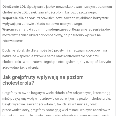
Obniżenie LDL
: Spożywanie jabłek może skutkować niższym poziomem
cholesterolu LDL dzięki zawartości błonnika rozpuszczalnego.
Wsparcie dla serca
: Przeciwutleniacze zawarte w jabłkach korzystnie
wpływają na zdrowie układu sercowo-naczyniowego.
Wspomaganie układu immunologicznego
: Regularne jedzenie jabłek
może wzmacniać układ odpornościowy, co pośrednio wpływa na
zdrowie serca.
Dodanie jabłek do diety może być prostym i smacznym sposobem na
naturalne wspieranie zdrowia serca oraz kontrolowanie poziomu
cholesterolu. Warto zatem sięgać po nie regularnie, aby czerpać korzyści
zdrowotne, jakie oferują.
Jak grejpfruty wpływają na poziom
cholesterolu?
Grejpfruty to owoc bogaty w wiele składników odżywczych, które mogą
mieć pozytywny wpływ na zdrowie serca, w tym na poziom cholesterolu.
Dzięki wysokiej zawartości witamin, takich jak witamina C, oraz
przeciwutleniaczy, grejpfruty pomagają w eliminacji wolnych rodników z
organizmu, co może zmniejszać ryzyko chorób sercowo-naczyniowych.