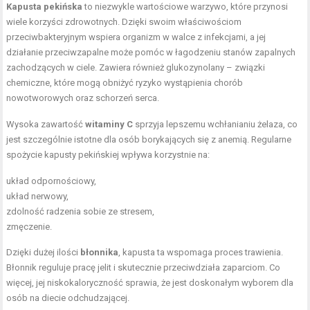
Kapusta pekińska
to niezwykle wartościowe warzywo, które przynosi
wiele korzyści zdrowotnych. Dzięki swoim właściwościom
przeciwbakteryjnym wspiera organizm w walce z infekcjami, a jej
działanie przeciwzapalne może pomóc w łagodzeniu stanów zapalnych
zachodzących w ciele. Zawiera również glukozynolany – związki
chemiczne, które mogą obniżyć ryzyko wystąpienia chorób
nowotworowych oraz schorzeń serca.
Wysoka zawartość
witaminy C
sprzyja lepszemu wchłanianiu żelaza, co
jest szczególnie istotne dla osób borykających się z anemią. Regularne
spożycie kapusty pekińskiej wpływa korzystnie na:
układ odpornościowy,
układ nerwowy,
zdolność radzenia sobie ze stresem,
zmęczenie.
Dzięki dużej ilości
błonnika
, kapusta ta wspomaga proces trawienia.
Błonnik reguluje pracę jelit i skutecznie przeciwdziała zaparciom. Co
więcej, jej niskokaloryczność sprawia, że jest doskonałym wyborem dla
osób na diecie odchudzającej.