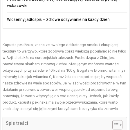
wskazówki
Wiosenny jadłospis – zdrowe odżywianie na każdy dzień
Kapusta pekińska, znana ze swojego delikatnego smaku i chrupiącej
tekstury, to warzywo, które zdobywa coraz większą popularność nie tylko
w Azji, ale także na europejskich talerzach. Pochodząca z Chin, jest
prawdziwym skarbem zimowej kuchni, oferującym mnóstwo wartości
odżywczych przy zaledwie 40 kcal na 100 g. Bogata w błonnik, witaminy i
minerały, takie jak witamina C, K oraz żelazo, ma potencjał, by wspierać
nasze zdrowie na wiele sposobów. Jej właściwości prozdrowotne, w tym
działanie przeciwnowotworowe i wspierające układ odpornościowy,
sprawiają, że warto włączyć ją do codziennej diety. Jednak, jak każdy
produkt, kapusta pekińska ma swoje przeciwwskazania, które warto
znać, aby cieszyć się jej licznymi korzyściami bez ryzyka dla zdrowia.
Spis treści