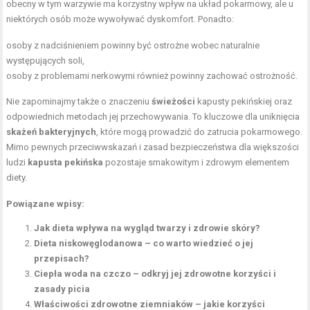
obecny w tym warzywie ma korzystny wpływ na układ pokarmowy, ale u
niektórych osób może wywoływać dyskomfort. Ponadto:
osoby z nadciśnieniem powinny być ostrożne wobec naturalnie
występujących soli,
osoby z problemami nerkowymi również powinny zachować ostrożność.
Nie zapominajmy także o znaczeniu
świeżości
kapusty pekińskiej oraz
odpowiednich metodach jej przechowywania. To kluczowe dla uniknięcia
skażeń bakteryjnych
, które mogą prowadzić do zatrucia pokarmowego.
Mimo pewnych przeciwwskazań i zasad bezpieczeństwa dla większości
ludzi
kapusta pekińska
pozostaje smakowitym i zdrowym elementem
diety.
Powiązane wpisy:
Jak dieta wpływa na wygląd twarzy i zdrowie skóry?
Dieta niskowęglodanowa – co warto wiedzieć o jej
przepisach?
Ciepła woda na czczo – odkryj jej zdrowotne korzyści i
zasady picia
Właściwości zdrowotne ziemniaków – jakie korzyści