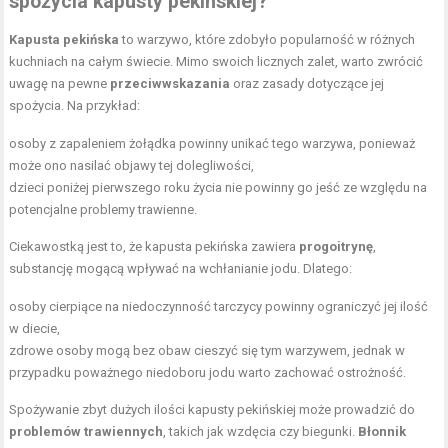
spożycia kapusty pekińskiej?
Kapusta pekińska
to warzywo, które zdobyło popularność w różnych
kuchniach na całym świecie. Mimo swoich licznych zalet, warto zwrócić
uwagę na pewne
przeciwwskazania
oraz zasady dotyczące jej
spożycia. Na przykład:
osoby z zapaleniem żołądka powinny unikać tego warzywa, ponieważ
może ono nasilać objawy tej dolegliwości,
dzieci poniżej pierwszego roku życia nie powinny go jeść ze względu na
potencjalne problemy trawienne.
Ciekawostką jest to, że kapusta pekińska zawiera
progoitrynę
,
substancję mogącą wpływać na wchłanianie jodu. Dlatego:
osoby cierpiące na
niedoczynność tarczycy
powinny ograniczyć jej ilość
w diecie,
zdrowe osoby mogą bez obaw cieszyć się tym warzywem, jednak w
przypadku poważnego niedoboru jodu warto zachować ostrożność.
Spożywanie zbyt dużych ilości kapusty pekińskiej może prowadzić do
problemów trawiennych
, takich jak wzdęcia czy biegunki.
Błonnik