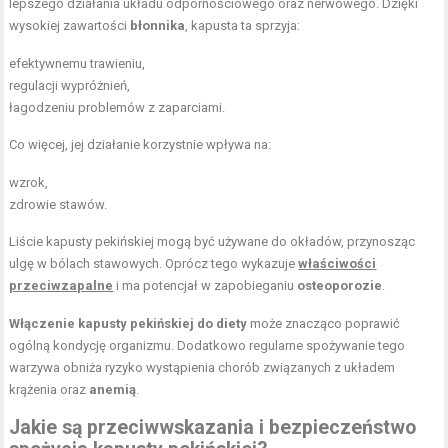
lepszego działania układu odpornościowego oraz nerwowego. Dzięki
wysokiej zawartości
błonnika
, kapusta ta sprzyja:
efektywnemu trawieniu,
regulacji wypróżnień,
łagodzeniu problemów z zaparciami.
Co więcej, jej działanie korzystnie wpływa na:
wzrok,
zdrowie stawów.
Liście kapusty pekińskiej mogą być używane do okładów, przynosząc
ulgę w bólach stawowych. Oprócz tego wykazuje
właściwości
przeciwzapalne
i ma potencjał w zapobieganiu
osteoporozie
.
Włączenie kapusty pekińskiej do diety
może znacząco poprawić
ogólną kondycję organizmu. Dodatkowo regularne spożywanie tego
warzywa obniża ryzyko wystąpienia chorób związanych z układem
krążenia oraz
anemią
.
Jakie są przeciwwskazania i bezpieczeństwo