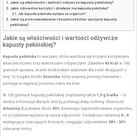
Jakie są właściwości i wartości odżywcze kapusty pekińskiej?
Jakie zdrowotne korzyści i działanie ma kapusta pekińska?
Jak kapusta pekińska wpływa na organizm?
Jakie są przeciwwskazania i bezpieczeństwo spożycia kapusty
pekińskiej?
Jakie są właściwości i wartości odżywcze
kapusty pekińskiej?
Kapusta pekińska
to warzywo, które wyróżnia się licznymi korzystnymi
właściwościami oraz wartościami odżywczymi. Zaledwie
40 kcal
w 100
gramach sprawia, że jest doskonałym wyborem dla osób dbających o
linię. To bogate źródło
błonnika
, który wspiera procesy trawienne i
pomaga w regulacji poziomu cukru we krwi.
W 100 gramach kapusty pekińskiej znajdziemy także
1,5 g białka
– to
istotna informacja dla tych, którzy preferują dietę roślinną. Obecność
witaminy C
pokrywa około
45%
dziennego zapotrzebowania organizmu,
co pozytywnie wpływa na naszą odporność. Dodatkowo witaminy
K
i
A
występują w znaczących ilościach, osiągając odpowiednio
38%
i
34%
zalecanej normy.