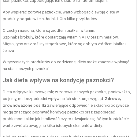
stan paznokci, zapobiegając ich osłabieniu i deformacjom.
Aby wspierać zdrowe paznokcie, warto wzbogacić swoją dietę w
produkty bogate w te składniki. Oto kilka przykładów:
Orzechy i nasiona, które są źródłem białka i witamin.
Szpinak i brokuły, które dostarczają witamin A i C oraz minerałów.
Mięso, ryby oraz
rośliny strączkowe
, które są dobrym źródłem białka i
żelaza.
Włączenie tych produktów do codziennej diety może znacznie wpłynąć
na stan naszych paznokci.
Jak dieta wpływa na kondycję paznokci?
Dieta odgrywa kluczową rolę w zdrowiu naszych paznokci, ponieważ to,
co jemy, ma bezpośredni wpływ na ich strukturę i wygląd.
Zdrowe,
zrównoważone posiłki
zawierające odpowiednie składniki odżywcze
mogą znacząco poprawić kondycję paznokci oraz zapobiegać
problemom takim jak łamliwość czy rozdwajanie się. W tym kontekście
warto zwrócić uwagę na kilka istotnych elementów diety.