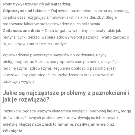
alternatywy i używać ich jak najrzadziej.
Odpoczynek od lakieru
– Daj swoim paznokciom czas na regenerację,
co jakiś czas rezygnując z malowania ich na kilka dni. Zbyt długie
stosowanie lakierów może prowadzić do ich osłabienia.
Zbilansowana dieta
– Dieta bogata w witaminy i minerały, takie jak
biotyna, cynk i żelazo, wspiera zdrowy wzrost paznokci. Warto zadbać o
to, co jemy w kontekście ich kondycji.
Wprowadzenie powyższych nawyków do codziennej rutyny
pielęgnacyjnej może znacząco poprawić stan paznokci, uczynić je
mocniejszymi i zdrowszymi. Regularna dbałość o paznokcie jest
kluczowa, aby zapobiegać ich uszkodzeniom oraz zapewnić im
atrakcyjny wygląd.
Jakie są najczęstsze problemy z paznokciami i
jak je rozwiązać?
Paznokcie, będące ważnym elementem wyglądu i osobistej higieny, mogą
doświadczać różnych problemów, które wpływają na ich zdrowie i
estetykę. Najczęstsze z nich to
łamanie
,
rozdwajanie się
oraz
żółknięcie
.