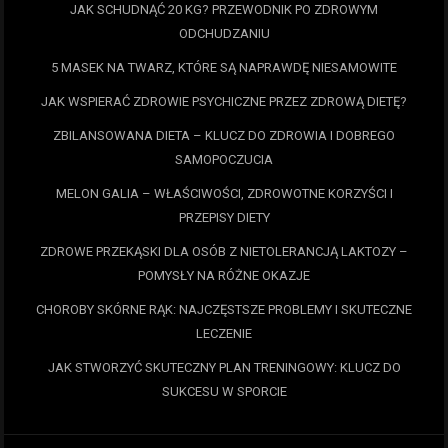
JAK SCHUDNĄĆ 20 KG? PRZEWODNIK PO ZDROWYM
ODCHUDZANIU
5 MASEK NA TWARZ, KTÓRE SĄ NAPRAWDĘ NIESAMOWITE
JAK WSPIERAĆ ZDROWIE PSYCHICZNE PRZEZ ZDROWĄ DIETĘ?
ZBILANSOWANA DIETA – KLUCZ DO ZDROWIA I DOBREGO
SAMOPOCZUCIA
MELON GALIA – WŁAŚCIWOŚCI, ZDROWOTNE KORZYŚCI I
PRZEPISY DIETY
ZDROWE PRZEKĄSKI DLA OSÓB Z NIETOLERANCJĄ LAKTOZY –
POMYSŁY NA RÓŻNE OKAZJE
CHOROBY SKÓRNE RĄK: NAJCZĘSTSZE PROBLEMY I SKUTECZNE
LECZENIE
JAK STWORZYĆ SKUTECZNY PLAN TRENINGOWY: KLUCZ DO
SUKCESU W SPORCIE