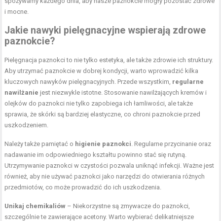
spożywamy każdego dnia, aby nasze paznokcie mogły pozostać zdrowe
i mocne.
Jakie nawyki pielęgnacyjne wspierają zdrowe
paznokcie?
Pielęgnacja paznokci to nie tylko estetyka, ale także zdrowie ich struktury.
Aby utrzymać paznokcie w dobrej kondycji, warto wprowadzić kilka
kluczowych nawyków pielęgnacyjnych. Przede wszystkim,
regularne
nawilżanie
jest niezwykle istotne. Stosowanie nawilżających kremów i
olejków do paznokci nie tylko zapobiega ich łamliwości, ale także
sprawia, że skórki są bardziej elastyczne, co chroni paznokcie przed
uszkodzeniem.
Należy także pamiętać o
higienie paznokci
. Regularne przycinanie oraz
nadawanie im odpowiedniego kształtu powinno stać się rutyną.
Utrzymywanie paznokci w czystości pozwala uniknąć infekcji. Ważne jest
również, aby nie używać paznokci jako narzędzi do otwierania różnych
przedmiotów, co może prowadzić do ich uszkodzenia.
Unikaj chemikaliów
– Niekorzystne są zmywacze do paznokci,
szczególnie te zawierające acetony. Warto wybierać delikatniejsze