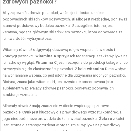
zdrowych
paznokci?
Aby zapewnić zdrowie paznokci, ważne jest dostarczanie im
odpowiednich składników odżywczych.
Białko
jest niezbędne, ponieważ
stanowi podstawowy budulec paznokci. Szczególnie istotna jest
keratyna, będąca głównym składnikiem paznokci, która odpowiada za
ich twardość i wytrzymałość.
Witaminy również odgrywają kluczową rolę w wspieraniu wzrostu i
kondycji paznokci.
Witamina A
sprzyja ich regeneracji, a także wpływa na
ich zdrowy wygląd.
Witamina C
jest niezbędna do produkcji kolagenu, co
przyczynia się do elastyczności paznokci. Z kolei
witamina D
ma wpływ
na wchłanianie wapnia, co jest istotne dla utrzymania mocnych paznokci.
Biotyna, znana jako witamina H, jest często rekomendowana jako
suplement wspierający zdrowie paznokci, ponieważ poprawia ich
strukturę i wzmacnia.
Minerały również mają znaczenie w diecie wspierającej zdrowe
paznokcie.
Cynk
jest kluczowy dla prawidłowego wzrostu komórek, a
jego niedobór może prowadzić do łamliwości paznokci.
Żelazo
z kolei
jest istotne dla transportu tlenu w organizmie i wpływa na prawidłowy