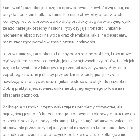
Łamliwość paznokci jest często spowodowana niewłaściwą dietą, na
przykład brakiem białka, witamin lub minerałów. Aby poprawić ich
kondycję, warto wprowadzić do diety produkty bogate w biotynę, cynk i
żelazo, takie jak orzechy, nasiona, ryby czy jaja. Ponadto, unikanie
nadmiernej ekspozycji na wodę oraz chemikalia, jak silne detergenty,
może znacząco pomóc w zmniejszeniu łamliwości.
Rozdwajanie się paznokci to kolejny powszechny problem, który może
być wynikiem zarówno genetyki, jak i zewnętrznych czynników, takich jak
częste korzystanie z lakierów do paznokci czy zmywaczy. Aby temu
zapobiegać, ważne jest, aby przy codziennej pielęgnacji używać
nawilżających odżywek oraz regularnie stosować olejki do paznokci.
Dobrą praktyką jest również unikanie zbyt agresywnego piłowania i
skracania paznokci.
Żółknięcie paznokci często wskazuje na problemy zdrowotne, ale
najczęściej jest to efekt regularnego stosowania kolorowych lakierów do
paznokci bez użycia bazy ochronnej. Aby uniknąć odbarwień, zaleca się
stosowanie przezroczystej bazy przed nałożeniem koloru oraz dawanie
paznokciom czasu na odpoczynek od lakierów. Jeżeli żółknięcie nie