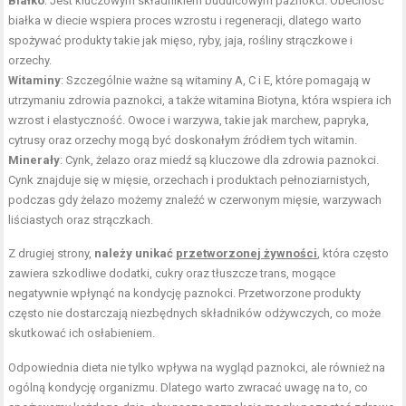
Białko
: Jest kluczowym składnikiem budulcowym paznokci. Obecność
białka w diecie wspiera proces wzrostu i regeneracji, dlatego warto
spożywać produkty takie jak mięso, ryby, jaja, rośliny strączkowe i
orzechy.
Witaminy
: Szczególnie ważne są witaminy A, C i E, które pomagają w
utrzymaniu zdrowia paznokci, a także witamina Biotyna, która wspiera ich
wzrost i elastyczność. Owoce i warzywa, takie jak marchew, papryka,
cytrusy oraz orzechy mogą być doskonałym źródłem tych witamin.
Minerały
: Cynk, żelazo oraz miedź są kluczowe dla zdrowia paznokci.
Cynk znajduje się w mięsie, orzechach i produktach pełnoziarnistych,
podczas gdy żelazo możemy znaleźć w czerwonym mięsie, warzywach
liściastych oraz strączkach.
Z drugiej strony,
należy unikać
przetworzonej żywności
, która często
zawiera szkodliwe dodatki, cukry oraz tłuszcze trans, mogące
negatywnie wpłynąć na kondycję paznokci. Przetworzone produkty
często nie dostarczają niezbędnych składników odżywczych, co może
skutkować ich osłabieniem.
Odpowiednia dieta nie tylko wpływa na wygląd paznokci, ale również na
ogólną kondycję organizmu. Dlatego warto zwracać uwagę na to, co