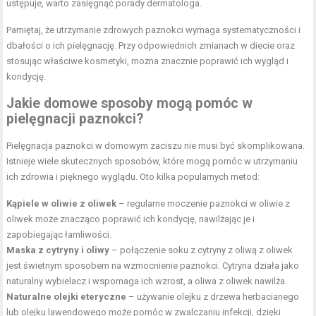
ustępuje, warto zasięgnąć porady dermatologa.
Pamiętaj, że utrzymanie zdrowych paznokci wymaga systematyczności i
dbałości o ich pielęgnację. Przy odpowiednich zmianach w diecie oraz
stosując właściwe kosmetyki, można znacznie poprawić ich wygląd i
kondycję.
Jakie domowe sposoby mogą pomóc w
pielęgnacji paznokci?
Pielęgnacja paznokci w domowym zaciszu nie musi być skomplikowana.
Istnieje wiele skutecznych sposobów, które mogą pomóc w utrzymaniu
ich zdrowia i pięknego wyglądu. Oto kilka popularnych metod:
Kąpiele w oliwie z oliwek
– regularne moczenie paznokci w oliwie z
oliwek może znacząco poprawić ich kondycję, nawilżając je i
zapobiegając łamliwości.
Maska z cytryny i oliwy
– połączenie
soku
z cytryny z oliwą z oliwek
jest świetnym sposobem na wzmocnienie paznokci. Cytryna działa jako
naturalny wybielacz i wspomaga ich wzrost, a oliwa z oliwek nawilża.
Naturalne olejki eteryczne
– używanie olejku z drzewa herbacianego
lub olejku lawendowego może pomóc w zwalczaniu infekcji, dzięki