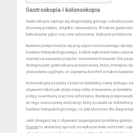
Gastroskopia i kolonoskopia
Gastroskopia zajmuje się diagnostyką górnego odcinka prz
śluzowej przełyku, żołądka i dwunastnicy. W trakcie gastrosk
helicobacter pylori oraz inne schorzenia. Wykrycie proble
Badanie przeprowadza się przy użyciu nowoczesnego sprzętu, 
badania histopatologicznego, a także wykonanie testu urazow
również na usuwanie polipów i tamowanie krwawień. Dla pacj
dostępna jest gastroskopia przeznosowa, która zmniejsza dy
znieczuleniu ogólnym, co zapewnia komfort w trakcie badania
Kolonoskopia pozwala z kolei na dokładną ocenę dolnego o
objawami takimi jak utrata masy ciała, krwawienie, przewlekłe
polipy, nowotwory oraz inne schorzenia. Badanie przeprowadz
do tego nowoczesny endoskop, który pozwala na dokładne pr
badania histopatologicznego, co jest kluczowe dla diagnos
Jeśli zmagasz się z objawami sugerującymi problemy gastrycz
Poznań
to skuteczny sposób na wykrycie wielu schorzeń i za