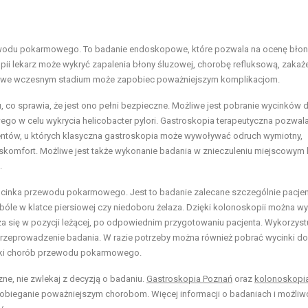
ewodu pokarmowego. To badanie endoskopowe, które pozwala na ocenę błon
opii lekarz może wykryć zapalenia błony śluzowej, chorobę refluksową, zakaż
mów we wczesnym stadium może zapobiec poważniejszym komplikacjom.
co sprawia, że jest ono pełni bezpieczne. Możliwe jest pobranie wycinków 
ego w celu wykrycia helicobacter pylori. Gastroskopia terapeutyczna pozwal
entów, u których klasyczna gastroskopia może wywoływać odruch wymiotny,
skomfort. Możliwe jest także wykonanie badania w znieczuleniu miejscowym 
.
dcinka przewodu pokarmowego. Jest to badanie zalecane szczególnie pacje
 bóle w klatce piersiowej czy niedoboru żelaza. Dzięki kolonoskopii można w
a się w pozycji leżącej, po odpowiednim przygotowaniu pacjenta. Wykorzystu
zeprowadzenie badania. W razie potrzeby można również pobrać wycinki do
tyki chorób przewodu pokarmowego.
ne, nie zwlekaj z decyzją o badaniu.
Gastroskopia Poznań
oraz
kolonoskopi
pobieganie poważniejszym chorobom. Więcej informacji o badaniach i możliw