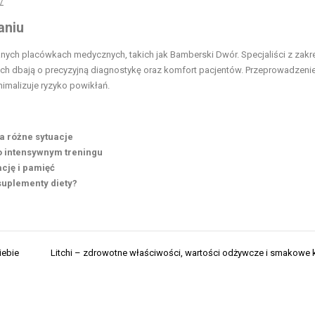
/
aniu
ch placówkach medycznych, takich jak Bamberski Dwór. Specjaliści z zakr
nych dbają o precyzyjną diagnostykę oraz komfort pacjentów. Przeprowadzeni
imalizuje ryzyko powikłań.
a różne sytuacje
o intensywnym treningu
cję i pamięć
suplementy diety?
iebie
Litchi – zdrowotne właściwości, wartości odżywcze i smakowe 