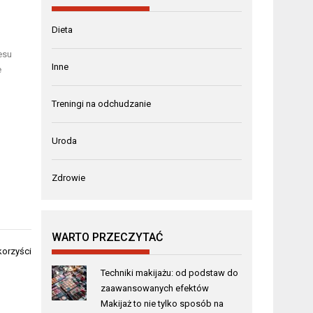
Dieta
esu
Inne
e
Treningi na odchudzanie
Uroda
Zdrowie
WARTO PRZECZYTAĆ
korzyści
Techniki makijażu: od podstaw do
zaawansowanych efektów
Makijaż to nie tylko sposób na