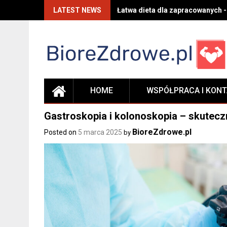
Skip
LATEST NEWS
Łatwa dieta dla zapracowanych -
to
content
HOME
WSPÓŁPRACA I KON
Gastroskopia i kolonoskopia – skute
BioreZdrowe.pl
Posted on
5 marca 2025
by