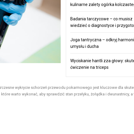
kulinarne zalety ogórka kolczast
Badania tarczycowe – co musisz
wiedzieć o diagnostyce i przygot
Joga tantryczna – odkryj harmonie
umysłu i ducha
Wyciskanie hantli zza głowy: sku
ćwiczenie na triceps
 Wczesne wykrycie schorzeń przewodu pokarmowego jest kluczowe dla skut
 które warto wykonać, aby sprawdzić stan przełyku, żołądka i dwunastnicy, a