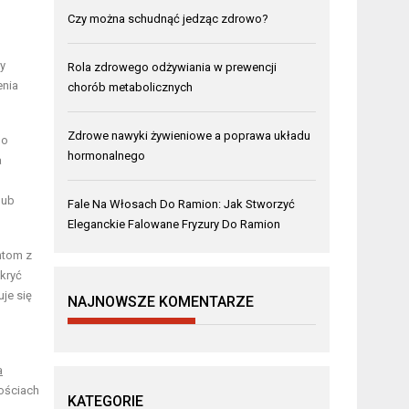
Czy można schudnąć jedząc zdrowo?
y
Rola zdrowego odżywiania w prewencji
enia
chorób metabolicznych
Zdrowe nawyki żywieniowe a poprawa układu
do
hormonalnego
a
lub
Fale Na Włosach Do Ramion: Jak Stworzyć
Eleganckie Falowane Fryzury Do Ramion
ntom z
ykryć
je się
NAJNOWSZE KOMENTARZE
a
ościach
KATEGORIE