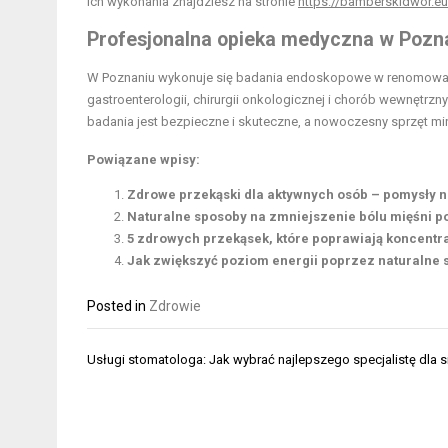
ich wykonania znajdziesz na stronie
https://bamberskidwor.eu
Profesjonalna opieka medyczna w Pozn
W Poznaniu wykonuje się badania endoskopowe w renomowany
gastroenterologii, chirurgii onkologicznej i chorób wewnętrz
badania jest bezpieczne i skuteczne, a nowoczesny sprzęt min
Powiązane wpisy:
Zdrowe przekąski dla aktywnych osób – pomysły n
Naturalne sposoby na zmniejszenie bólu mięśni p
5 zdrowych przekąsek, które poprawiają koncentra
Jak zwiększyć poziom energii poprzez naturalne 
Posted in
Zdrowie
Nawigacja
Usługi stomatologa: Jak wybrać najlepszego specjalistę dla s
wpisu