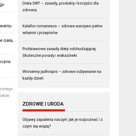
Dieta SIRT – zasady, produkty i korzyści dla
ego
zdrowia
owaniu
Kalafior romanesco – zdrowe warzywo pełne
witamin i przepisów
 ciała,
Podstawowe zasady diety odchudzającej:
Skuteczne porady i wskazówki
teczne
Wiosenny jadłospis – zdrowe odżywianie na
każdy dzień
ecznego
 także
ZDROWIE I URODA
Objawy zapalenia naczyń: jak je rozpoznać i z
czym się wiążą?