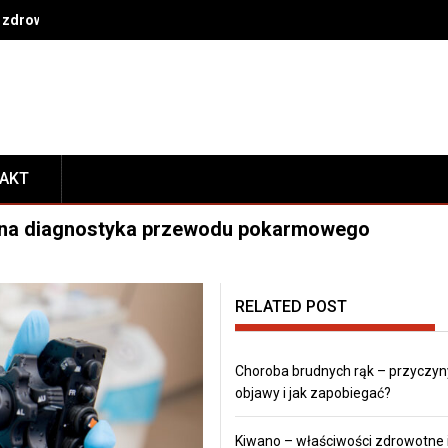
 zdrowe nawyki na co dzień
TAKT
czna diagnostyka przewodu pokarmowego
RELATED POST
Choroba brudnych rąk – przyczyn
objawy i jak zapobiegać?
Kiwano – właściwości zdrowotne 