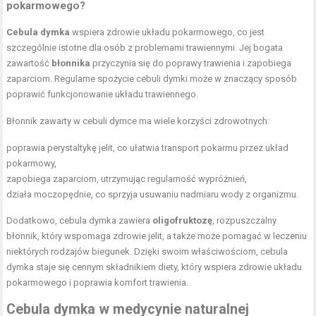
pokarmowego?
Cebula dymka
wspiera zdrowie układu pokarmowego, co jest
szczególnie istotne dla osób z problemami trawiennymi. Jej bogata
zawartość
błonnika
przyczynia się do poprawy trawienia i zapobiega
zaparciom. Regularne spożycie cebuli dymki może w znaczący sposób
poprawić funkcjonowanie układu trawiennego.
Błonnik zawarty w cebuli dymce ma wiele korzyści zdrowotnych:
poprawia perystaltykę jelit, co ułatwia transport pokarmu przez układ
pokarmowy,
zapobiega zaparciom, utrzymując regularność wypróżnień,
działa moczopędnie, co sprzyja usuwaniu nadmiaru wody z organizmu.
Dodatkowo, cebula dymka zawiera
oligofruktozę
, rozpuszczalny
błonnik, który wspomaga zdrowie jelit, a także może pomagać w leczeniu
niektórych rodzajów biegunek. Dzięki swoim właściwościom, cebula
dymka staje się cennym składnikiem diety, który wspiera zdrowie układu
pokarmowego i poprawia komfort trawienia.
Cebula dymka w medycynie naturalnej