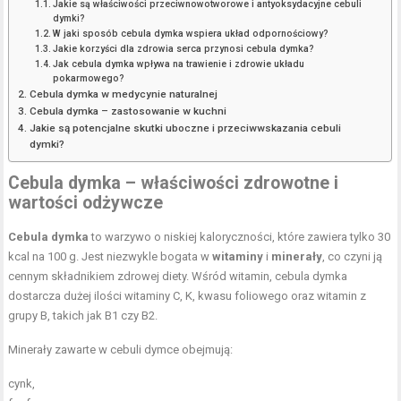
Jakie są właściwości przeciwnowotworowe i antyoksydacyjne cebuli
dymki?
W jaki sposób cebula dymka wspiera układ odpornościowy?
Jakie korzyści dla zdrowia serca przynosi cebula dymka?
Jak cebula dymka wpływa na trawienie i zdrowie układu
pokarmowego?
Cebula dymka w medycynie naturalnej
Cebula dymka – zastosowanie w kuchni
Jakie są potencjalne skutki uboczne i przeciwwskazania cebuli
dymki?
Cebula dymka – właściwości zdrowotne i
wartości odżywcze
Cebula dymka
to warzywo o niskiej kaloryczności, które zawiera tylko 30
kcal na 100 g. Jest niezwykle bogata w
witaminy
i
minerały
, co czyni ją
cennym składnikiem zdrowej diety. Wśród witamin, cebula dymka
dostarcza dużej ilości witaminy C, K, kwasu foliowego oraz witamin z
grupy B, takich jak B1 czy B2.
Minerały zawarte w cebuli dymce obejmują:
cynk,