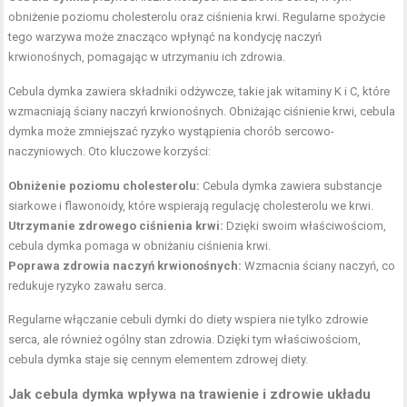
obniżenie poziomu cholesterolu oraz ciśnienia krwi. Regularne spożycie
tego warzywa może znacząco wpłynąć na kondycję naczyń
krwionośnych, pomagając w utrzymaniu ich zdrowia.
Cebula dymka zawiera składniki odżywcze, takie jak witaminy K i C, które
wzmacniają ściany naczyń krwionośnych. Obniżając ciśnienie krwi, cebula
dymka może zmniejszać ryzyko wystąpienia chorób sercowo-
naczyniowych. Oto kluczowe korzyści:
Obniżenie poziomu cholesterolu:
Cebula dymka zawiera substancje
siarkowe i flawonoidy, które wspierają regulację cholesterolu we krwi.
Utrzymanie zdrowego ciśnienia krwi:
Dzięki swoim właściwościom,
cebula dymka pomaga w obniżaniu ciśnienia krwi.
Poprawa zdrowia naczyń krwionośnych:
Wzmacnia ściany naczyń, co
redukuje ryzyko zawału serca.
Regularne włączanie cebuli dymki do diety wspiera nie tylko zdrowie
serca, ale również ogólny stan zdrowia. Dzięki tym właściwościom,
cebula dymka staje się cennym elementem zdrowej diety.
Jak cebula dymka wpływa na trawienie i zdrowie układu