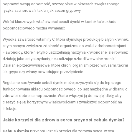
poprawić swoją odporność, szczególnie w okresach zwiększonego
ryzyka zachorowań, takich jak sezon grypowy.
Wśród kluczowych właściwości cebuli dymki w kontekście układu
odpornościowego można wymienić:
Wysoka zawartość witaminy C, która stymuluje produkcję białych krwinek,
a tym samym zwiększa zdolność organizmu do walki z drobnoustrojami.
Flawonoidy, które nie tylko uszczelniają naczynia krwionośne, ale również
działają jako antyoksydanty, neutralizując szkodliwe wolne rodniki.
Działanie przeciwwirusowe, które chroni organizm przed wirusami, takimi
jak grypa czy wirusy powodujące przeziębienie.
Regularne spożywanie cebuli dymki może przyczynić się do lepszego
funkcjonowania układu odpornościowego, co jest niezbędne w dbaniu o
zdrowie i dobre samopoczucie. Warto włączyć ją do swojej diety, aby
cieszyć się jej korzystnymi właściwościami i zwiększyć odporność na
infekcje.
Jakie korzyści dla zdrowia serca przynosi cebula dymka?
Cebula dymka
przynosi liczne korzyści dla zdrowia serca, w tym