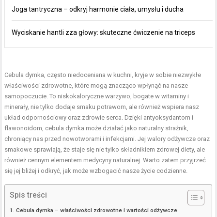
Joga tantryczna – odkryj harmonie ciała, umysłu i ducha
Wyciskanie hantli zza głowy: skuteczne ćwiczenie na triceps
Cebula dymka, często niedoceniana w kuchni, kryje w sobie niezwykłe
właściwości zdrowotne, które mogą znacząco wpłynąć na nasze
samopoczucie. To niskokaloryczne warzywo, bogate w witaminy i
minerały, nie tylko dodaje smaku potrawom, ale również wspiera nasz
układ odpornościowy oraz zdrowie serca. Dzięki antyoksydantom i
flawonoidom, cebula dymka może działać jako naturalny strażnik,
chroniący nas przed nowotworami i infekcjami. Jej walory odżywcze oraz
smakowe sprawiają, że staje się nie tylko składnikiem zdrowej diety, ale
również cennym elementem medycyny naturalnej. Warto zatem przyjrzeć
się jej bliżej i odkryć, jak może wzbogacić nasze życie codzienne.
Spis treści
Cebula dymka – właściwości zdrowotne i wartości odżywcze