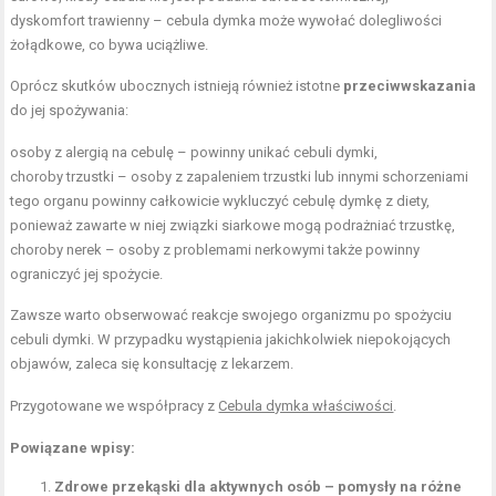
dyskomfort trawienny – cebula dymka może wywołać dolegliwości
żołądkowe, co bywa uciążliwe.
Oprócz skutków ubocznych istnieją również istotne
przeciwwskazania
do jej spożywania:
osoby z alergią na cebulę – powinny unikać cebuli dymki,
choroby trzustki – osoby z zapaleniem trzustki lub innymi schorzeniami
tego organu powinny całkowicie wykluczyć cebulę dymkę z diety,
ponieważ zawarte w niej związki siarkowe mogą podrażniać trzustkę,
choroby nerek – osoby z problemami nerkowymi także powinny
ograniczyć jej spożycie.
Zawsze warto obserwować reakcje swojego organizmu po spożyciu
cebuli dymki. W przypadku wystąpienia jakichkolwiek niepokojących
objawów, zaleca się konsultację z lekarzem.
Przygotowane we współpracy z
Cebula dymka właściwości
.
Powiązane wpisy:
Zdrowe przekąski dla aktywnych osób – pomysły na różne