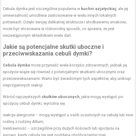
Cebula dymka jest szczególnie popularna w
kuchni azjatyckiej
, ale jej
uniwersalność umożliwia zastosowanie w wielu innych lokalnych
potrawach. Dzięki swojej delikatnej strukturze i słodkawemu smakowi,
może być stosowana w różnorodny sposób, co sprawia, że jest
niezastąpionym składnikiem wielu dań.
Jakie są potencjalne skutki uboczne i
przeciwwskazania cebuli dymki?
Cebula dymka
może przynieść wiele korzyści zdrowotnych, jednak jej
spożycie wiąże się również z potencjalnymi skutkami ubocznymi oraz
przeciwwskazaniami. Warto być świadomym tych aspektów, aby uniknąć
nieprzyjemnych reakcji.
Wśród najczęstszych
skutków ubocznych
, jakie mogą wystąpić po
spożyciu cebuli dymki, wyróżnia się:
reakcje alergiczne – mogą wystąpić u osób uczulonych na cebulę lub inne
rośliny z rodziny Allium,
niestrawność – szczególnie przy dużych ilościach lub spożyciu na
surowo, kiedy cebula nie jest poddana obróbce termicznej,