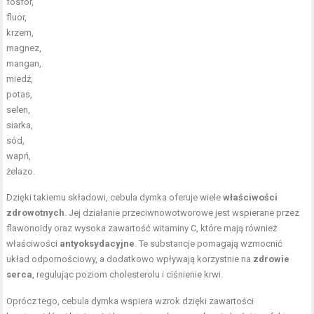
fosfor,
fluor,
krzem,
magnez,
mangan,
miedź,
potas,
selen,
siarka,
sód,
wapń,
żelazo.
Dzięki takiemu składowi, cebula dymka oferuje wiele
właściwości
zdrowotnych
. Jej działanie przeciwnowotworowe jest wspierane przez
flawonoidy oraz wysoka zawartość witaminy C, które mają również
właściwości
antyoksydacyjne
. Te substancje pomagają wzmocnić
układ odpornościowy, a dodatkowo wpływają korzystnie na
zdrowie
serca
, regulując poziom cholesterolu i ciśnienie krwi.
Oprócz tego, cebula dymka wspiera wzrok dzięki zawartości