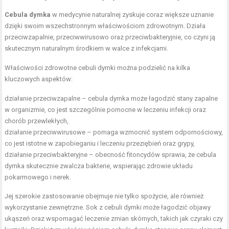
Cebula dymka
w medycynie naturalnej zyskuje coraz większe uznanie
dzięki swoim wszechstronnym właściwościom zdrowotnym. Działa
przeciwzapalnie, przeciwwirusowo oraz przeciwbakteryjnie, co czyni ją
skutecznym naturalnym środkiem w walce z infekcjami.
Właściwości zdrowotne cebuli dymki można podzielić na kilka
kluczowych aspektów:
działanie przeciwzapalne – cebula dymka może łagodzić stany zapalne
w organizmie, co jest szczególnie pomocne w leczeniu infekcji oraz
chorób przewlekłych,
działanie przeciwwirusowe – pomaga wzmocnić system odpornościowy,
co jest istotne w zapobieganiu i leczeniu przeziębień oraz grypy,
działanie przeciwbakteryjne – obecność fitoncydów sprawia, że cebula
dymka skutecznie zwalcza bakterie, wspierając zdrowie układu
pokarmowego i nerek.
Jej szerokie zastosowanie obejmuje nie tylko spożycie, ale również
wykorzystanie zewnętrzne. Sok z cebuli dymki może łagodzić objawy
ukąszeń oraz wspomagać leczenie zmian skórnych, takich jak czyraki czy