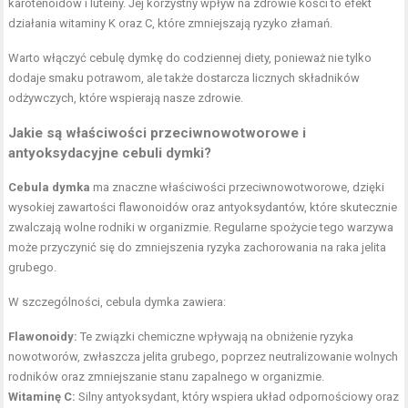
karotenoidów i luteiny. Jej korzystny wpływ na zdrowie kości to efekt
działania witaminy K oraz C, które zmniejszają ryzyko złamań.
Warto włączyć cebulę dymkę do codziennej diety, ponieważ nie tylko
dodaje smaku potrawom, ale także dostarcza licznych składników
odżywczych, które wspierają nasze zdrowie.
Jakie są właściwości przeciwnowotworowe i
antyoksydacyjne cebuli dymki?
Cebula dymka
ma znaczne właściwości przeciwnowotworowe, dzięki
wysokiej zawartości flawonoidów oraz antyoksydantów, które skutecznie
zwalczają wolne rodniki w organizmie. Regularne spożycie tego warzywa
może przyczynić się do zmniejszenia ryzyka zachorowania na raka jelita
grubego.
W szczególności, cebula dymka zawiera:
Flawonoidy:
Te związki chemiczne wpływają na obniżenie ryzyka
nowotworów, zwłaszcza jelita grubego, poprzez neutralizowanie wolnych
rodników oraz zmniejszanie stanu zapalnego w organizmie.
Witaminę C:
Silny antyoksydant, który wspiera układ odpornościowy oraz