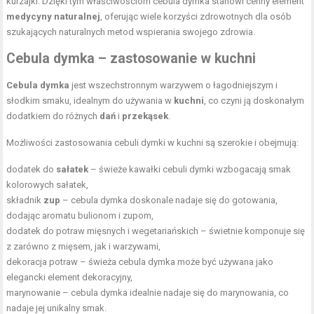
kurzajki. Dzięki tym właściwościom cebula dymka stanowi cenny element
medycyny naturalnej
, oferując wiele korzyści zdrowotnych dla osób
szukających naturalnych metod wspierania swojego zdrowia.
Cebula dymka – zastosowanie w kuchni
Cebula dymka
jest wszechstronnym warzywem o łagodniejszym i
słodkim smaku, idealnym do używania w
kuchni
, co czyni ją doskonałym
dodatkiem do różnych
dań
i
przekąsek
.
Możliwości zastosowania cebuli dymki w kuchni są szerokie i obejmują:
dodatek do
sałatek
– świeże kawałki cebuli dymki wzbogacają smak
kolorowych sałatek,
składnik
zup
– cebula dymka doskonale nadaje się do gotowania,
dodając aromatu bulionom i zupom,
dodatek do potraw mięsnych i wegetariańskich – świetnie komponuje się
z zarówno z mięsem, jak i warzywami,
dekoracja potraw – świeża cebula dymka może być używana jako
elegancki element dekoracyjny,
marynowanie – cebula dymka idealnie nadaje się do marynowania, co
nadaje jej unikalny smak.