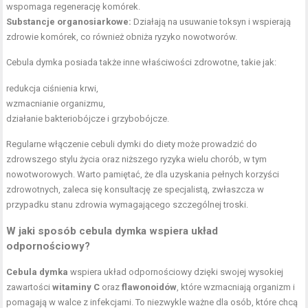
wspomaga regenerację komórek.
Substancje organosiarkowe:
Działają na usuwanie toksyn i wspierają
zdrowie komórek, co również obniża ryzyko nowotworów.
Cebula dymka posiada także inne właściwości zdrowotne, takie jak:
redukcja ciśnienia krwi,
wzmacnianie organizmu,
działanie bakteriobójcze i grzybobójcze.
Regularne włączenie cebuli dymki do diety może prowadzić do
zdrowszego stylu życia oraz niższego ryzyka wielu chorób, w tym
nowotworowych. Warto pamiętać, że dla uzyskania pełnych korzyści
zdrowotnych, zaleca się konsultację ze specjalistą, zwłaszcza w
przypadku stanu zdrowia wymagającego szczególnej troski.
W jaki sposób cebula dymka wspiera układ
odpornościowy?
Cebula dymka
wspiera układ odpornościowy dzięki swojej wysokiej
zawartości
witaminy C
oraz
flawonoidów
, które wzmacniają organizm i
pomagają w walce z infekcjami. To niezwykle ważne dla osób, które chcą