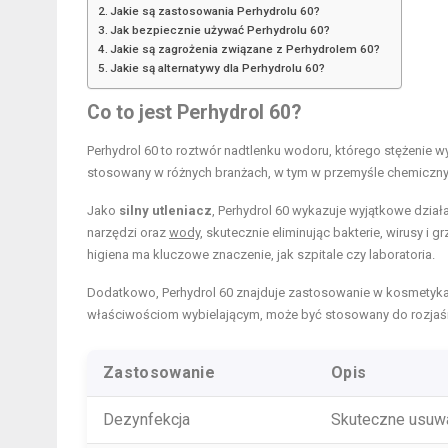
Jakie są zastosowania Perhydrolu 60?
Jak bezpiecznie używać Perhydrolu 60?
Jakie są zagrożenia związane z Perhydrolem 60?
Jakie są alternatywy dla Perhydrolu 60?
Co to jest Perhydrol 60?
Perhydrol 60 to roztwór nadtlenku wodoru, którego stężenie w
stosowany w różnych branżach, w tym w przemyśle chemicz
Jako
silny utleniacz
, Perhydrol 60 wykazuje wyjątkowe dzia
narzędzi oraz
wody
, skutecznie eliminując bakterie, wirusy i
higiena ma kluczowe znaczenie, jak szpitale czy laboratoria.
Dodatkowo, Perhydrol 60 znajduje zastosowanie w kosmetyk
właściwościom wybielającym, może być stosowany do rozjaśni
Zastosowanie
Opis
Dezynfekcja
Skuteczne usuwan