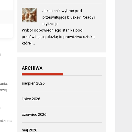
Jaki stanik wybrać pod
prześwitującą bluzkę? Porady i
stylizacje
Wybór odpowiedniego stanika pod
prześwitującą bluzkę to prawdziwa sztuka,
której …
i
ARCHIWA
sierpień 2026
ania.
iżej
lipiec 2026
że
czerwiec 2026
odzenia
maj 2026