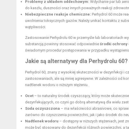
Problemy z układem oddechowym:
Wdychanie par lub aer
do kaszlu, duszności oraz innych poważnych reakcji zdrowotn
Niebezpieczne reakcje chemiczne:
Perhydrol 60 może re
uwolnienia toksycznych gazów. Należy unikać kontaktu z subs
wątpliwości.
Zastosowanie Perhydrolu 60 w przemyśle lub laboratoriach w
substancją powinny stosować odpowiednie
środki ochrony 
świadomym procedur postępowania w przypadku wystąpienia n
Jakie są alternatywy dla Perhydrolu 60?
Perhydrol 60, znany z wysokiej skuteczności w dezynfekcji i
zastosowaniach, ale są mniej agresywne. W zależności od kon
nadtlenek wodoru o niższym stężeniu.
Ocet
– to naturalny środek czyszczący, który może skuteczni
dezynfekujących, co czyni go dobrą alternatywą dla wielu z
Soda oczyszczona
– ma właściwości abrasivowe, co sprawi
zarówno do czyszczenia powierzchni, jak i jako środek do neu
Nadtlenek wodoru
– dostępny w niższych stężeniach, jest 
może być stosowany do dezynfekcji różnych powierzchni, a ta