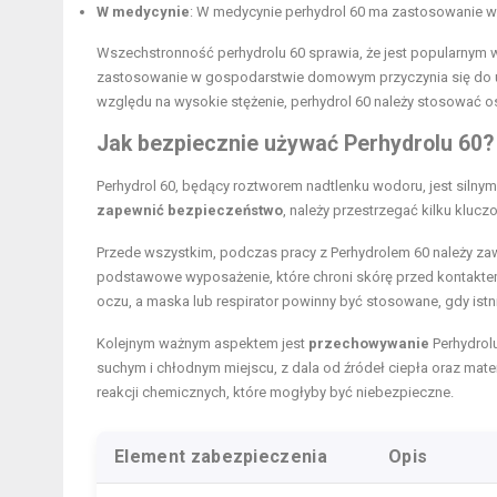
W medycynie
: W medycynie perhydrol 60 ma zastosowanie w 
Wszechstronność perhydrolu 60 sprawia, że jest popularnym w
zastosowanie w gospodarstwie domowym przyczynia się do uł
względu na wysokie stężenie, perhydrol 60 należy stosować os
Jak bezpiecznie używać Perhydrolu 60?
Perhydrol 60, będący roztworem nadtlenku wodoru, jest siln
zapewnić bezpieczeństwo
, należy przestrzegać kilku kluc
Przede wszystkim, podczas pracy z Perhydrolem 60 należy z
podstawowe wyposażenie, które chroni skórę przed kontaktem
oczu, a maska lub respirator powinny być stosowane, gdy ist
Kolejnym ważnym aspektem jest
przechowywanie
Perhydrol
suchym i chłodnym miejscu, z dala od źródeł ciepła oraz mat
reakcji chemicznych, które mogłyby być niebezpieczne.
Element zabezpieczenia
Opis