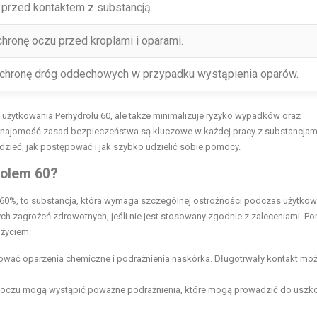
 przed kontaktem z substancją.
hronę oczu przed kroplami i oparami.
ochronę dróg oddechowych w przypadku wystąpienia oparów.
 użytkowania Perhydrolu 60, ale także minimalizuje ryzyko wypadków oraz
 znajomość zasad bezpieczeństwa są kluczowe w każdej pracy z substancjam
zieć, jak postępować i jak szybko udzielić sobie pomocy.
rolem 60?
u 60%, to substancja, która wymaga szczególnej ostrożności podczas użytkow
zagrożeń zdrowotnych, jeśli nie jest stosowany zgodnie z zaleceniami. Pon
użyciem:
wać oparzenia chemiczne i podrażnienia naskórka. Długotrwały kontakt mo
o oczu mogą wystąpić poważne podrażnienia, które mogą prowadzić do uszk