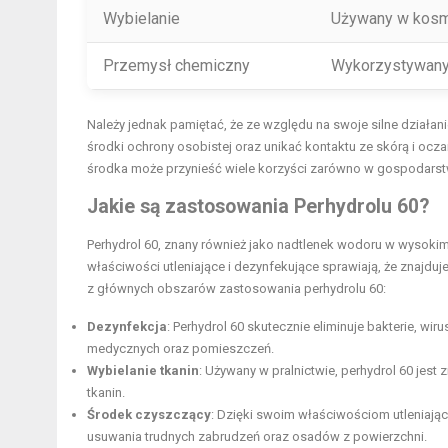
Wybielanie
Używany w kosme
Przemysł chemiczny
Wykorzystywany 
Należy jednak pamiętać, że ze względu na swoje silne działa
środki ochrony osobistej oraz unikać kontaktu ze skórą i oc
środka może przynieść wiele korzyści zarówno w gospodarst
Jakie są zastosowania Perhydrolu 60?
Perhydrol 60, znany również jako nadtlenek wodoru w wysokim
właściwości utleniające i dezynfekujące sprawiają, że znajd
z głównych obszarów zastosowania perhydrolu 60:
Dezynfekcja
: Perhydrol 60 skutecznie eliminuje bakterie, wi
medycznych oraz pomieszczeń.
Wybielanie tkanin
: Używany w pralnictwie, perhydrol 60 jes
tkanin.
Środek czyszczący
: Dzięki swoim właściwościom utleniają
usuwania trudnych zabrudzeń oraz osadów z powierzchni.