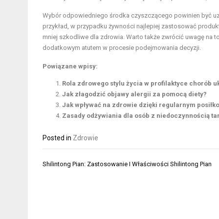
Wybór odpowiedniego środka czyszczącego powinien być uza
przykład, w przypadku żywności najlepiej zastosować produkty
mniej szkodliwe dla zdrowia. Warto także zwrócić uwagę na to
dodatkowym atutem w procesie podejmowania decyzji.
Powiązane wpisy:
Rola zdrowego stylu życia w profilaktyce chorób
Jak złagodzić objawy alergii za pomocą diety?
Jak wpływać na zdrowie dzięki regularnym posiłk
Zasady odżywiania dla osób z niedoczynnością ta
Posted in
Zdrowie
Nawigacja
Shilintong Pian: Zastosowanie I Właściwości Shilintong Pian
wpisu