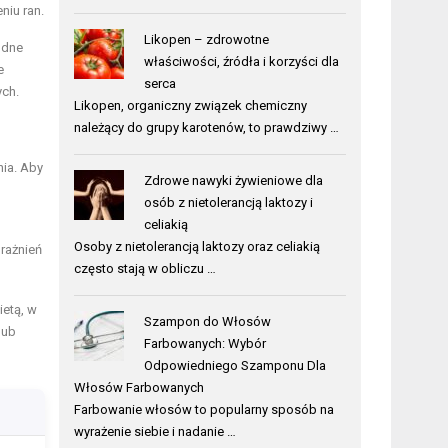
niu ran.
Likopen – zdrowotne
odne
właściwości, źródła i korzyści dla
e
serca
ych.
Likopen, organiczny związek chemiczny
należący do grupy karotenów, to prawdziwy …
nia. Aby
Zdrowe nawyki żywieniowe dla
osób z nietolerancją laktozy i
celiakią
Osoby z nietolerancją laktozy oraz celiakią
rażnień
często stają w obliczu …
etą, w
Szampon do Włosów
lub
Farbowanych: Wybór
Odpowiedniego Szamponu Dla
Włosów Farbowanych
Farbowanie włosów to popularny sposób na
wyrażenie siebie i nadanie …