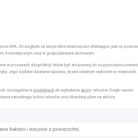
ynosi 60%. Ze względu na swoje silne właściwości utleniające, jest on powsz
nym, kosmetycznym oraz w gospodarstwie domowym.
łanie w procesach dezynfekcji. Może być stosowany do oczyszczania powierz
 grzyby. Jego szybkie działanie sprawia, że jest idealnym wyborem w miejscach,
ach, szczególnie w
produktach
do wybielania
skóry
i włosów. Dzięki swoim
ania naturalnego koloru włosów oraz likwidacji plam na skórze.
ie bakterii i wirusów z powierzchni.