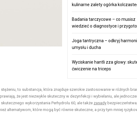
kulinarne zalety ogórka kolczast
Badania tarczycowe – co musisz
wiedzieć o diagnostyce i przygot
Joga tantryczna – odkryj harmonie
umysłu i ducha
Wyciskanie hantli zza głowy: sku
ćwiczenie na triceps
stężeniu, to substancja, która znajduje szerokie zastosowanie w różnych bra
prawiają, że jest niezwykle skuteczny w dezynfekcji i wybielaniu, ale jednocze
 skutecznego wykorzystania Perhydrolu 60, ale także
zasady
bezpieczeństwa,
nież alternatywom, które mogą być równie skuteczne, a przy tym mniej ryzyko