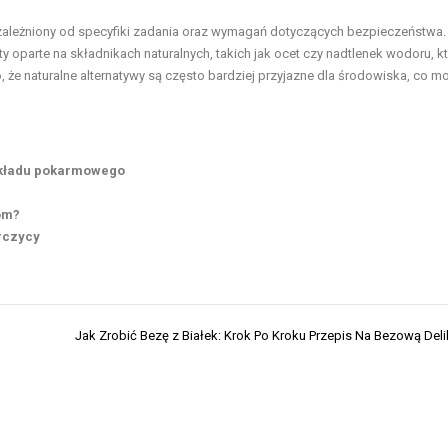
leżniony od specyfiki zadania oraz wymagań dotyczących bezpieczeństwa.
 oparte na składnikach naturalnych, takich jak ocet czy nadtlenek wodoru, k
, że naturalne alternatywy są często bardziej przyjazne dla środowiska, co m
 układu pokarmowego
om?
rczycy
Jak Zrobić Bezę z Białek: Krok Po Kroku Przepis Na Bezową Del