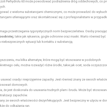
ozoli Perhydrolu 60 może powodować podrażnienia dróg oddechowych, co p
ych.
agować z wieloma substancjami chemicznymi, co może prowadzić do wybuc
tancjami utleniającymi oraz skontaktować się z profesjonalistami w przypad
ymaga przestrzegania rygorystycznych norm bezpieczeństwa. Osoby pracując
osobistej
, takie jak rękawice, gogle ochronne oraz maski. Warto również być
iebezpiecznych sytuacji lub kontaktu z substancją.
 czyszczeniu, ma kilka alternatyw, które mogą być stosowane w podobnych
kretnego celu, można rozważyć różne środki, takie jak ocet, soda oczyszczo
e usuwać osady i nieprzyjemne zapachy. Jest również znany ze swoich właści
astosowań domowych.
a, że jest doskonała do usuwania trudnych plam i brudu. Może być stosowan
tralizacji zapachów.
znany ze swoich właściwości dezynfekujących. Jest bezpieczny w użyciu w d
kże do odkażania ran.