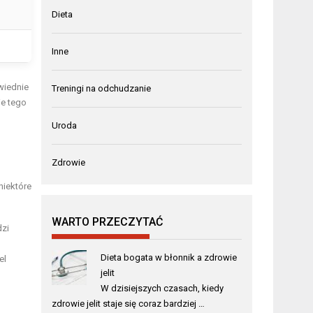
Dieta
Inne
wiednie
Treningi na odchudzanie
ie tego
Uroda
Zdrowie
niektóre
WARTO PRZECZYTAĆ
dzi
Dieta bogata w błonnik a zdrowie
el
jelit
W dzisiejszych czasach, kiedy
zdrowie jelit staje się coraz bardziej …