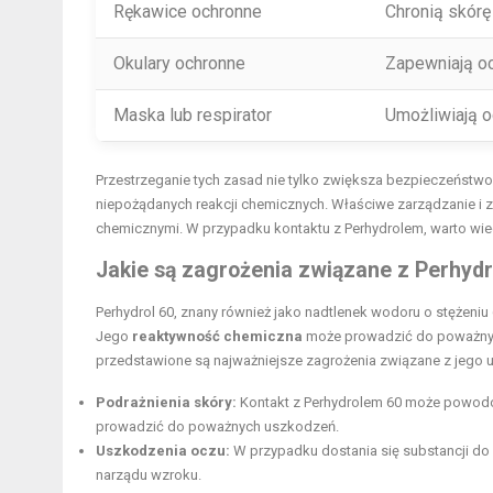
Rękawice ochronne
Chronią skórę
Okulary ochronne
Zapewniają oc
Maska lub respirator
Umożliwiają 
Przestrzeganie tych zasad nie tylko zwiększa bezpieczeństwo
niepożądanych reakcji chemicznych. Właściwe zarządzanie i
chemicznymi. W przypadku kontaktu z Perhydrolem, warto wied
Jakie są zagrożenia związane z Perhyd
Perhydrol 60, znany również jako nadtlenek wodoru o stężeni
Jego
reaktywność chemiczna
może prowadzić do poważnych 
przedstawione są najważniejsze zagrożenia związane z jego 
Podrażnienia skóry:
Kontakt z Perhydrolem 60 może powodo
prowadzić do poważnych uszkodzeń.
Uszkodzenia oczu:
W przypadku dostania się substancji d
narządu wzroku.