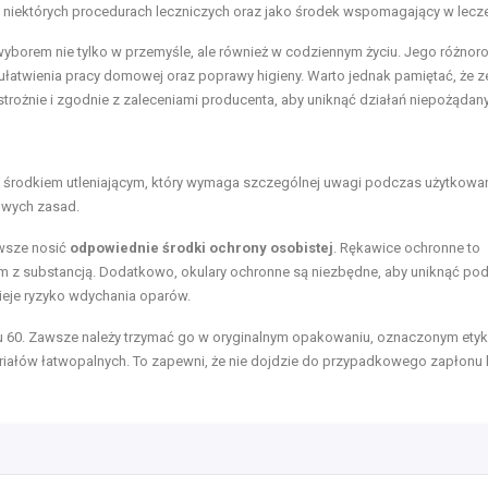
niektórych procedurach leczniczych oraz jako środek wspomagający w lecze
yborem nie tylko w przemyśle, ale również w codziennym życiu. Jego różnor
atwienia pracy domowej oraz poprawy higieny. Warto jednak pamiętać, że z
trożnie i zgodnie z zaleceniami producenta, aby uniknąć działań niepożądan
ym środkiem utleniającym, który wymaga szczególnej uwagi podczas użytkowa
zowych zasad.
awsze nosić
odpowiednie środki ochrony osobistej
. Rękawice ochronne to
 z substancją. Dodatkowo, okulary ochronne są niezbędne, aby uniknąć pod
nieje ryzyko wdychania oparów.
u 60. Zawsze należy trzymać go w oryginalnym opakowaniu, oznaczonym etyki
eriałów łatwopalnych. To zapewni, że nie dojdzie do przypadkowego zapłonu 