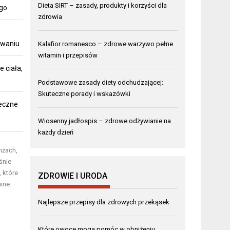
Dieta SIRT – zasady, produkty i korzyści dla
ego
zdrowia
owaniu
Kalafior romanesco – zdrowe warzywo pełne
witamin i przepisów
 ciała,
Podstawowe zasady diety odchudzającej:
Skuteczne porady i wskazówki
teczne
Wiosenny jadłospis – zdrowe odżywianie na
każdy dzień
nżach,
śnie
 które
ZDROWIE I URODA
wne.
Najlepsze przepisy dla zdrowych przekąsek
Które owoce mogą pomóc w obniżeniu