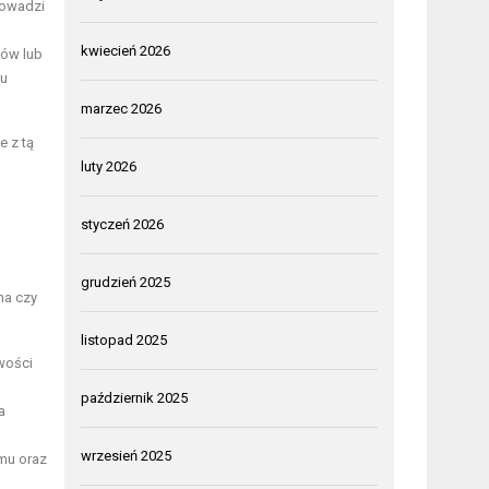
rowadzi
kwiecień 2026
hów lub
ku
marzec 2026
e z tą
luty 2026
styczeń 2026
grudzień 2025
na czy
listopad 2025
wości
październik 2025
a
wrzesień 2025
omu oraz