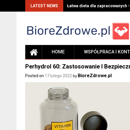
Skip
LATEST NEWS
Łatwa dieta dla zapracowanych -
to
content
HOME
WSPÓŁPRACA I KON
Perhydrol 60: Zastosowanie I Bezpiecz
BioreZdrowe.pl
Posted on
17 lutego 2022
by