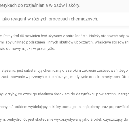
tykach do rozjaśniania włosów i skóry.
jako reagent w różnych procesach chemicznych.
nie, Perhydrol 60 powinien być używany z ostrożnością. Należy stosować odpo
zami, aby uniknąć podrażnień i innych skutków ubocznych. Właściwe stosowan
wie domowym, jak i w przemyśle.
 stężeniu, jest substancją chemiczną o szerokim zakresie zastosowań. Jego
uje zastosowanie w przemyśle chemicznym, medycynie oraz kosmetykach. Oto 
rusy i grzyby, co czyni go idealnym środkiem do dezynfekcji powierzchni, narzę
t znanym środkiem wybielającym, który pomaga usunąć plamy oraz poprawić bi
cym, perhydrol 60 jest skutecznie wykorzystywany jako środek czyszczący do