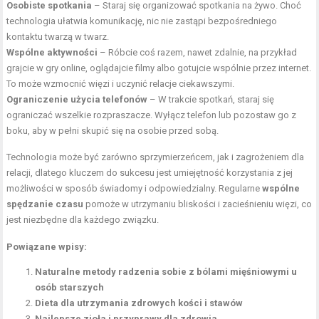
Osobiste spotkania
– Staraj się organizować spotkania na żywo. Choć
technologia ułatwia komunikację, nic nie zastąpi bezpośredniego
kontaktu twarzą w
twarz
.
Wspólne aktywności
– Róbcie coś razem, nawet zdalnie, na przykład
grajcie w gry online, oglądajcie filmy albo gotujcie wspólnie przez internet.
To może wzmocnić więzi i uczynić relacje ciekawszymi.
Ograniczenie użycia telefonów
– W trakcie spotkań, staraj się
ograniczać wszelkie rozpraszacze. Wyłącz telefon lub pozostaw go z
boku, aby w pełni skupić się na osobie przed sobą.
Technologia może być zarówno sprzymierzeńcem, jak i zagrożeniem dla
relacji, dlatego kluczem do sukcesu jest umiejętność korzystania z jej
możliwości w sposób świadomy i odpowiedzialny. Regularne
wspólne
spędzanie czasu
pomoże w utrzymaniu bliskości i zacieśnieniu więzi, co
jest niezbędne dla każdego związku.
Powiązane wpisy:
Naturalne metody radzenia sobie z bólami mięśniowymi u
osób starszych
Dieta dla utrzymania zdrowych kości i stawów
Najlepsze zioła i przyprawy dla zdrowia