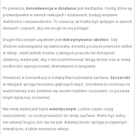
Po pierwsze,
konsekwencja w działaniu
jest niezbędna. Osoby, które są
przewidywalne w swoich reakcjach i działaniach, budują wrażenie
stabilności i niezawodności. To oznacza, że trzeba być spójnym w swoich
słowach i czynach, aby inni mogli na nas polegać.
Drugim kluczowym aspektem jest
dotrzymywanie obietnic
. Gdy
złożone zobowiązania są realizowane, wzrasta poczucie pewności siebie
w relacji. Jeżeli jednak musisz z jakiegoś powodu nie dotrzymać
obietnicy, ważne jest, aby o tym poinformować drugą stronę oraz w miarę
możliwości zaproponować alternatywne rozwiązanie.
Otwartość w komunikacji to kolejny filar budowania zaufania.
Szczerość
w relacjach sprzyja tworzeniu głębszych więzi. Umożliwia to rozmowy na
ważne tematy oraz dzielenie się swoimi myślami i uczuciami, co pozwala
innym lepiej nas zrozumieć.
Nie mniej ważne jest bycie
autentycznym
. Ludzie często czują
nieszczerość, co może prowadzić do utraty zaufania. Warto być sobą i
nie udawać kogoś, kim się nie jest. Autentyczność sprzyja pozytywnym
interakcjom, a także wzmacnia relacje.