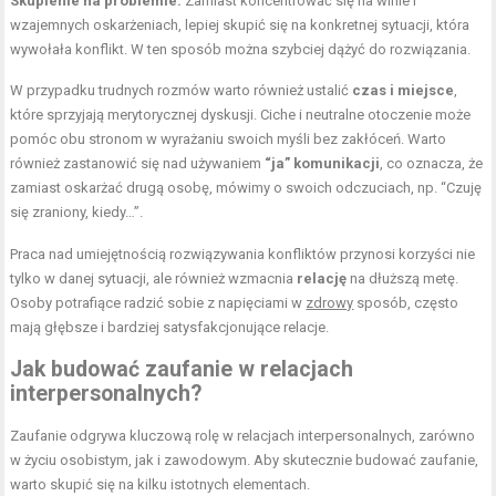
Skupienie na problemie:
Zamiast koncentrować się na winie i
wzajemnych oskarżeniach, lepiej skupić się na konkretnej sytuacji, która
wywołała konflikt. W ten
sposób
można szybciej dążyć do rozwiązania.
W przypadku trudnych rozmów warto również ustalić
czas i miejsce
,
które sprzyjają merytorycznej dyskusji. Ciche i neutralne otoczenie może
pomóc obu stronom w wyrażaniu swoich myśli bez zakłóceń. Warto
również zastanowić się nad używaniem
“ja” komunikacji
, co oznacza, że
zamiast oskarżać drugą osobę, mówimy o swoich odczuciach, np. “Czuję
się zraniony, kiedy…”.
Praca nad umiejętnością rozwiązywania konfliktów przynosi korzyści nie
tylko w danej sytuacji, ale również wzmacnia
relację
na dłuższą metę.
Osoby potrafiące radzić sobie z napięciami w
zdrowy
sposób, często
mają głębsze i bardziej satysfakcjonujące relacje.
Jak budować zaufanie w relacjach
interpersonalnych?
Zaufanie odgrywa kluczową rolę w relacjach interpersonalnych, zarówno
w życiu osobistym, jak i zawodowym. Aby skutecznie budować zaufanie,
warto skupić się na kilku istotnych elementach.