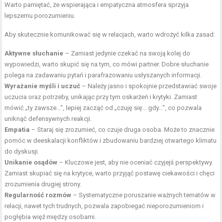
Warto pamiętać, że wspierająca i empatyczna atmosfera sprzyja
lepszemu porozumieniu.
Aby skutecznie komunikować się w relacjach, warto wdrożyć kilka zasad:
Aktywne słuchanie
– Zamiast jedynie czekać na swoją kolej do
wypowiedzi, warto skupić się na tym, co mówi partner. Dobre słuchanie
polega na zadawaniu pytań i parafrazowaniu usłyszanych informacji.
Wyrażanie myśli i uczuć
– Należy jasno i spokojnie przedstawiać swoje
uczucia oraz potrzeby, unikając przy tym oskarżeń i krytyki. Zamiast
mówić „ty zawsze…”, lepiej zacząć od „czuję się… gdy…”, co pozwala
uniknąć defensywnych reakcji.
Empatia
– Staraj się zrozumieć, co czuje druga osoba. Może to znacznie
pomóc w deeskalacji konfliktów i zbudowaniu bardziej otwartego klimatu
do dyskusji.
Unikanie osądów
– Kluczowe jest, aby nie oceniać czyjejś perspektywy.
Zamiast skupiać się na krytyce, warto przyjąć postawę ciekawości i chęci
zrozumienia drugiej strony.
Regularność rozmów
– Systematyczne poruszanie ważnych tematów w
relacji, nawet tych trudnych, pozwala zapobiegać nieporozumieniom i
pogłębia więź między osobami.