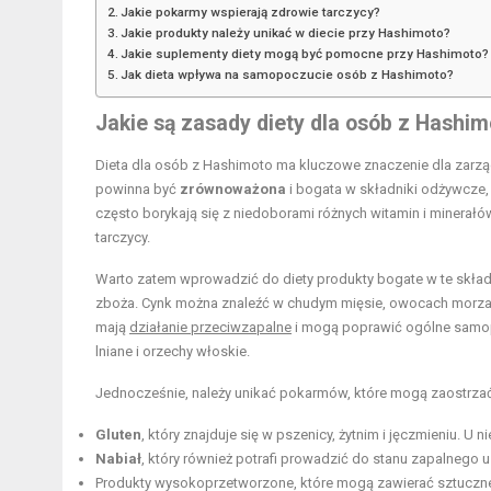
Jakie pokarmy wspierają zdrowie tarczycy?
Jakie produkty należy unikać w diecie przy Hashimoto?
Jakie suplementy diety mogą być pomocne przy Hashimoto?
Jak dieta wpływa na samopoczucie osób z Hashimoto?
Jakie są zasady diety dla osób z Hashim
Dieta dla osób z Hashimoto ma kluczowe znaczenie dla zarzą
powinna być
zrównoważona
i bogata w składniki odżywcze
często borykają się z niedoborami różnych witamin i minerałó
tarczycy.
Warto zatem wprowadzić do diety produkty bogate w te skład
zboża. Cynk można znaleźć w chudym mięsie, owocach morza
mają
działanie przeciwzapalne
i mogą poprawić ogólne samop
lniane i orzechy włoskie.
Jednocześnie, należy unikać pokarmów, które mogą zaostrzać
Gluten
, który znajduje się w pszenicy, żytnim i jęczmieniu.
Nabiał
, który również potrafi prowadzić do stanu zapalnego u
Produkty wysokoprzetworzone, które mogą zawierać sztuczne