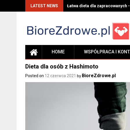
Skip
LATEST NEWS
Łatwa dieta dla zapracowanych -
to
content
HOME
WSPÓŁPRACA I KON
Dieta dla osób z Hashimoto
BioreZdrowe.pl
Posted on
12 czerwca 2021
by