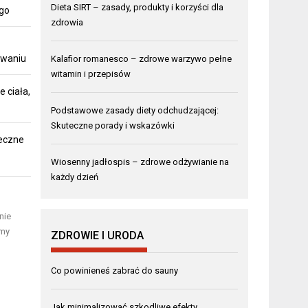
Dieta SIRT – zasady, produkty i korzyści dla
ego
zdrowia
owaniu
Kalafior romanesco – zdrowe warzywo pełne
witamin i przepisów
 ciała,
Podstawowe zasady diety odchudzającej:
Skuteczne porady i wskazówki
teczne
Wiosenny jadłospis – zdrowe odżywianie na
każdy dzień
nie
rmy
ZDROWIE I URODA
Co powinieneś zabrać do sauny
Jak minimalizować szkodliwe efekty