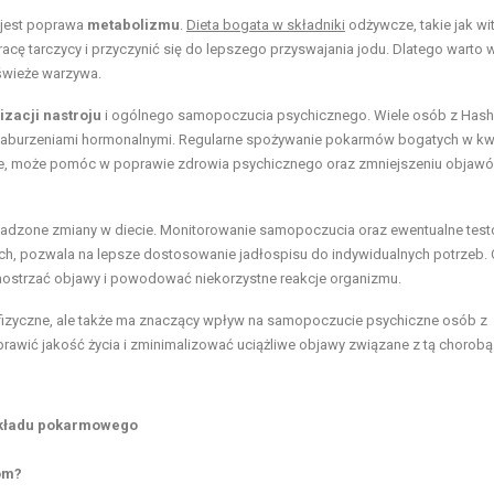
 jest poprawa
metabolizmu
.
Dieta bogata w składniki
odżywcze, takie jak wi
racę tarczycy i przyczynić się do lepszego przyswajania jodu. Dlatego warto 
 świeże warzywa.
lizacji nastroju
i ogólnego samopoczucia psychicznego. Wiele osób z Has
aburzeniami hormonalnymi. Regularne spożywanie pokarmów bogatych w k
skie, może pomóc w poprawie zdrowia psychicznego oraz zmniejszeniu objaw
adzone zmiany w diecie. Monitorowanie samopoczucia oraz ewentualne tes
ch, pozwala na lepsze dostosowanie jadłospisu do indywidualnych potrzeb.
aostrzać objawy i powodować niekorzystne reakcje organizmu.
 fizyczne, ale także ma znaczący wpływ na samopoczucie psychiczne osób z
rawić jakość życia i zminimalizować uciążliwe objawy związane z tą chorobą
 układu pokarmowego
om?