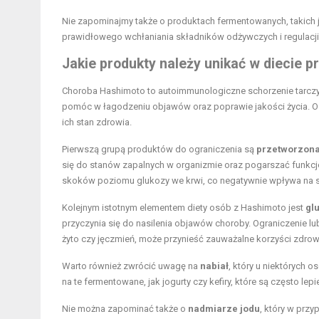
Nie zapominajmy także o produktach fermentowanych, takich ja
prawidłowego wchłaniania składników odżywczych i regulacji
Jakie produkty należy unikać w diecie 
Choroba Hashimoto to autoimmunologiczne schorzenie tarczy
pomóc w łagodzeniu objawów oraz poprawie jakości życia. 
ich stan zdrowia.
Pierwszą grupą produktów do ograniczenia są
przetworzon
się do stanów zapalnych w organizmie oraz pogarszać funkc
skoków poziomu glukozy we krwi, co negatywnie wpływa na
Kolejnym istotnym elementem diety osób z Hashimoto jest
gl
przyczynia się do nasilenia objawów choroby. Ograniczenie lu
żyto czy jęczmień, może przynieść zauważalne korzyści zdrow
Warto również zwrócić uwagę na
nabiał
, który u niektórych
na te fermentowane, jak jogurty czy kefiry, które są często lep
Nie można zapominać także o
nadmiarze jodu
, który w prz