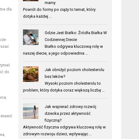
mamy
żne dla
Powrót do formy po ciąży to temat, który
dotyka każdej …
Gdzie Jest Białko: Źródła Białka W
może
Codziennej Diecie
rszać
Białko odgrywa kluczową rolę w
naszej diecie, a jego odpowiednia …
zyniać
Jak obniżyć poziom cholesterolu
ić do
bez leków?
Wysoki poziom cholesterolu to
problem, który dotyka coraz większą liczbę …
ica,
Jak wspierać zdrowy rozwój
dziecka przez aktywność
ostawić
fizyczną?
Aktywność fizyczna odgrywa kluczową rolę w
zdrowym rozwoju dzieci, wpływając …
wa,