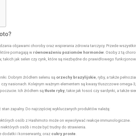
oto?
dzania objawami choroby oraz wspierania zdrowia tarczycy. Przede wszystk
, które pomagają w
równoważeniu poziomów hormonów
. Osoby z tą chor
w, takich jak selen czy cynk, które są niezbędne do prawidłowego funkcjono
niki. Dobrym źródłem selenu są
orzechy brazylijskie
, ryby, a także pełnozia
 czy nasionach. Kolejnym ważnym elementem są kwasy tłuszczowe omega-3,
oczucie. Ich źródłem są
tłuste ryby
, takie jak łosoś czy sardynki, a także si
 stan zapalny. Do najczęściej wykluczanych produktów należą:
 U niektórych osób z Hashimoto może on wywoływać reakcje immunologiczne.
 niektórych osób i może być trudny do strawienia.
 dodatki i konserwanty, oraz
cukry proste
.