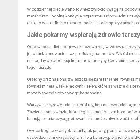
W codziennej diecie warto również zwrócić uwagę na odpowi
metabolizm i ogólną kondycję organizmu. Odpowiednie nawy
dlatego warto dbać o różnorodność i jakość spożywanych pr
Jakie pokarmy wspierają zdrowie tarcz
Odpowiednia dieta odgrywa kluczową rolę w zdrowiu tarczycy
jego funkcjonowanie oraz produkcję hormonów. Wśród nich sz
niezbędny do produkcji hormonów tarczycy. Codzienne spożyw
tego narządu.
Orzechy oraz nasiona, zwłaszcza
sezam
i
lnianki
, również m
również minerały, takie jak cynk i selen, które są ważne dla 
może wspomóc równowagę hormonalną.
Warzywa krzyżowe, takie jak brokuły, kapusta czy kalafior, 
Zawierają one związki, które regulują metabolizm hormonów 
hamujące na tarczycę, gotowanie ich może zniwelować ten efek
Owoce bogate w antyoksydanty, jak jagody, pomarańcze czy jab
uszkodzeniami oksydacyjnymi. To z kolei wspiera ich prawid