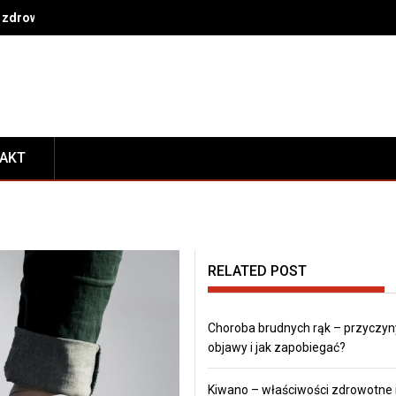
 zdrowe nawyki na co dzień
TAKT
RELATED POST
Choroba brudnych rąk – przyczyn
objawy i jak zapobiegać?
Kiwano – właściwości zdrowotne 