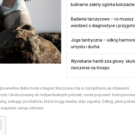
kulinarne zalety ogórka kolczast
Badania tarczycowe – co musisz
wiedzieć o diagnostyce i przygot
Joga tantryczna – odkryj harmonie
umysłu i ducha
Wyciskanie hantli zza głowy: sku
ćwiczenie na triceps
dpowiednia dieta może odegrać kluczową rolę w zarządzaniu jej objawami.
cze i dostosowany do indywidualnych potrzeb, może poprawić funkcjonowa
my, unikając produktów, które mogą nasilać stan zapalny. Odkryj, jakie poka
y wspierać swoje zdrowie.