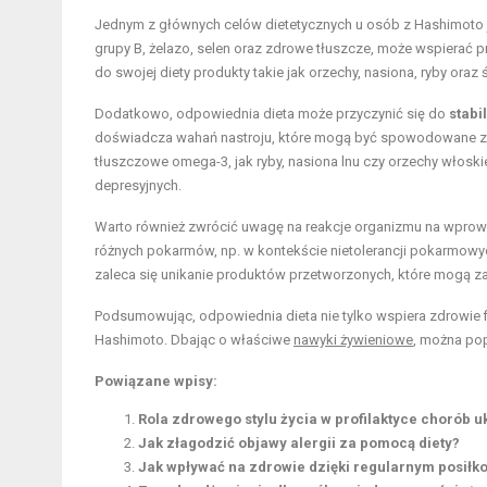
Jednym z głównych celów dietetycznych u osób z Hashimoto
grupy B, żelazo, selen oraz zdrowe tłuszcze, może wspierać p
do swojej diety produkty takie jak orzechy, nasiona, ryby oraz
Dodatkowo, odpowiednia dieta może przyczynić się do
stabi
doświadcza wahań nastroju, które mogą być spowodowane z
tłuszczowe omega-3, jak ryby, nasiona lnu czy orzechy wło
depresyjnych.
Warto również zwrócić uwagę na reakcje organizmu na wprow
różnych pokarmów, np. w kontekście nietolerancji pokarmowy
zaleca się unikanie produktów przetworzonych, które mogą z
Podsumowując, odpowiednia dieta nie tylko wspiera zdrowie
Hashimoto. Dbając o właściwe
nawyki żywieniowe
, można pop
Powiązane wpisy:
Rola zdrowego stylu życia w profilaktyce chorób
Jak złagodzić objawy alergii za pomocą diety?
Jak wpływać na zdrowie dzięki regularnym posiłk