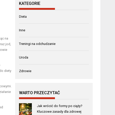
KATEGORIE
Dieta
Inne
jąc na
Treningi na odchudzanie
raz jod,
rowie
Uroda
e
do diety
Zdrowie
ycowymi.
iałanie
WARTO PRZECZYTAĆ
Jak wrócić do formy po ciąży?
zed
Kluczowe zasady dla zdrowej