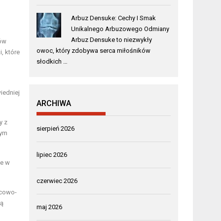
Arbuz Densuke: Cechy I Smak
Unikalnego Arbuzowego Odmiany
Arbuz Densuke to niezwykły
ków
owoc, który zdobywa serca miłośników
, które
słodkich …
iedniej
ARCHIWA
y z
sierpień 2026
zym
lipiec 2026
ne w
czerwiec 2026
rcowo-
zą
maj 2026