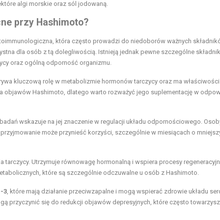
ektóre algi morskie oraz sól jodowaną.
cne przy Hashimoto?
 autoimmunologiczna, która często prowadzi do niedoborów ważnych składni
tna dla osób z tą dolegliwością. Istnieją jednak pewne szczególne składniki
czycy oraz ogólną odporność organizmu.
grywa kluczową rolę w metabolizmie hormonów tarczycy oraz ma właściwości
ia objawów Hashimoto, dlatego warto rozważyć jego suplementację w odpow
j badań wskazuje na jej znaczenie w regulacji układu odpornościowego. Osob
j przyjmowanie może przynieść korzyści, szczególnie w miesiącach o mniejs
a tarczycy. Utrzymuje równowagę hormonalną i wspiera procesy regeneracyj
abolicznych, które są szczególnie odczuwalne u osób z Hashimoto.
-3
, które mają działanie przeciwzapalne i mogą wspierać zdrowie układu se
ą przyczynić się do redukcji objawów depresyjnych, które często towarzys