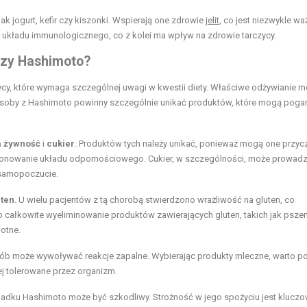
k jogurt, kefir czy kiszonki. Wspierają one zdrowie
jelit
, co jest niezwykle wa
 układu immunologicznego, co z kolei ma wpływ na zdrowie tarczycy.
przy Hashimoto?
cy, które wymaga szczególnej uwagi w kwestii diety. Właściwe odżywianie 
Osoby z Hashimoto powinny szczególnie unikać produktów, które mogą poga
a żywność
i
cukier
. Produktów tych należy unikać, ponieważ mogą one przyc
jonowanie układu odpornościowego. Cukier, w szczególności, może prowadz
 samopoczucie.
uten
. U wielu pacjentów z tą chorobą stwierdzono wrażliwość na gluten, co
b całkowite wyeliminowanie produktów zawierających gluten, takich jak pszen
otne.
 osób może wywoływać reakcje zapalne. Wybierając produkty mleczne, warto p
iej tolerowane przez organizm.
ypadku Hashimoto może być szkodliwy. Strożność w jego spożyciu jest kluczo