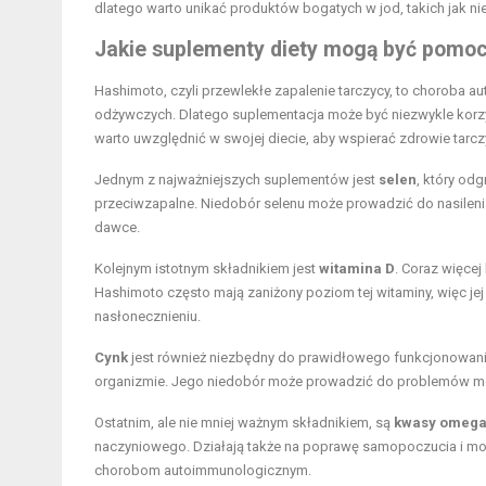
dlatego warto unikać produktów bogatych w jod, takich jak ni
Jakie suplementy diety mogą być pomo
Hashimoto, czyli przewlekłe zapalenie tarczycy, to choroba
odżywczych. Dlatego suplementacja może być niezwykle korzys
warto uwzględnić w swojej diecie, aby wspierać zdrowie tar
Jednym z najważniejszych suplementów jest
selen
, który od
przeciwzapalne. Niedobór selenu może prowadzić do nasilen
dawce.
Kolejnym istotnym składnikiem jest
witamina D
. Coraz więce
Hashimoto często mają zaniżony poziom tej witaminy, więc je
nasłonecznieniu.
Cynk
jest również niezbędny do prawidłowego funkcjonowani
organizmie. Jego niedobór może prowadzić do problemów met
Ostatnim, ale nie mniej ważnym składnikiem, są
kwasy omega
naczyniowego. Działają także na poprawę samopoczucia i mog
chorobom autoimmunologicznym.