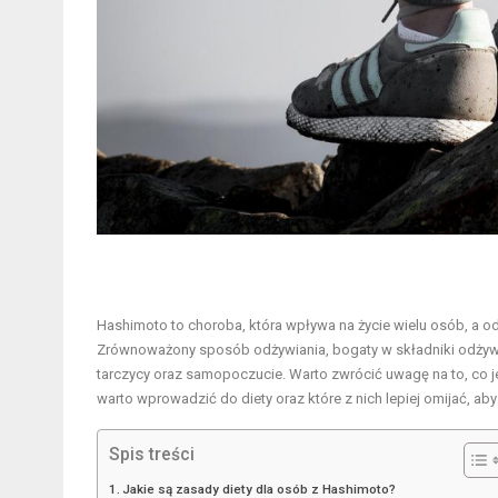
Hashimoto to choroba, która wpływa na życie wielu osób, a o
Zrównoważony sposób odżywiania, bogaty w składniki odżyw
tarczycy oraz samopoczucie. Warto zwrócić uwagę na to, co je
warto wprowadzić do diety oraz które z nich lepiej omijać, ab
Spis treści
Jakie są zasady diety dla osób z Hashimoto?