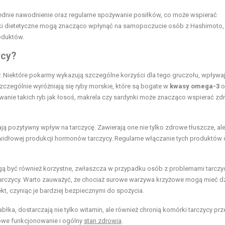
ednie nawodnienie oraz regularne spożywanie posiłków, co może wspierać
ki dietetyczne mogą znacząco wpłynąć na samopoczucie osób z Hashimoto,
oduktów.
ycy?
. Niektóre pokarmy wykazują szczególne korzyści dla tego gruczołu, wpływa
czególnie wyróżniają się ryby morskie, które są bogate w
kwasy omega-3
o
anie takich ryb jak łosoś, makrela czy sardynki może znacząco wspierać zd
ają pozytywny wpływ na tarczycę. Zawierają one nie tylko zdrowe tłuszcze, al
prawidłowej produkcji hormonów tarczycy. Regularne włączanie tych produktów 
mogą być również korzystne, zwłaszcza w przypadku osób z problemami tarcz
tarczycy. Warto zauważyć, że chociaż surowe warzywa krzyżowe mogą mieć dz
t, czyniąc je bardziej bezpiecznymi do spożycia.
łka, dostarczają nie tylko witamin, ale również chronią komórki tarczycy pr
łowe funkcjonowanie i ogólny
stan zdrowia
.