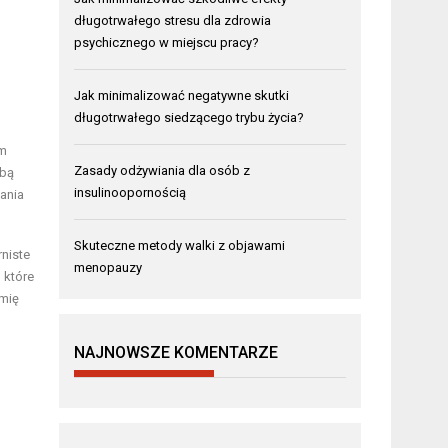
długotrwałego stresu dla zdrowia
psychicznego w miejscu pracy?
Jak minimalizować negatywne skutki
długotrwałego siedzącego trybu życia?
im
Zasady odżywiania dla osób z
obą
insulinoopornością
wania
Skuteczne metody walki z objawami
rniste
menopauzy
 które
emię
NAJNOWSZE KOMENTARZE