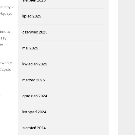
sierpień 2025
taminy z
włączyć
lipiec 2025
himoto
czerwiec 2025
wasy
ów
maj 2025
towanie
kwiecień 2025
 Często
marzec 2025
.
grudzień 2024
listopad 2024
sierpień 2024