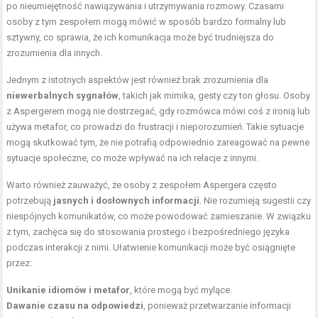
po nieumiejętność nawiązywania i utrzymywania rozmowy. Czasami
osoby z tym zespołem mogą mówić w sposób bardzo formalny lub
sztywny, co sprawia, że ich komunikacja może być trudniejsza do
zrozumienia dla innych.
Jednym z istotnych aspektów jest również brak zrozumienia dla
niewerbalnych sygnałów
, takich jak mimika, gesty czy ton głosu. Osoby
z Aspergerem mogą nie dostrzegać, gdy rozmówca mówi coś z ironią lub
używa metafor, co prowadzi do frustracji i nieporozumień. Takie sytuacje
mogą skutkować tym, że nie potrafią odpowiednio zareagować na pewne
sytuacje społeczne, co może wpływać na ich relacje z innymi.
Warto również zauważyć, że osoby z zespołem Aspergera często
potrzebują
jasnych i dosłownych informacji
. Nie rozumieją sugestii czy
niespójnych komunikatów, co może powodować zamieszanie. W związku
z tym, zachęca się do stosowania prostego i bezpośredniego języka
podczas interakcji z nimi. Ułatwienie komunikacji może być osiągnięte
przez:
Unikanie idiomów i metafor
, które mogą być mylące.
Dawanie czasu na odpowiedzi
, ponieważ przetwarzanie informacji