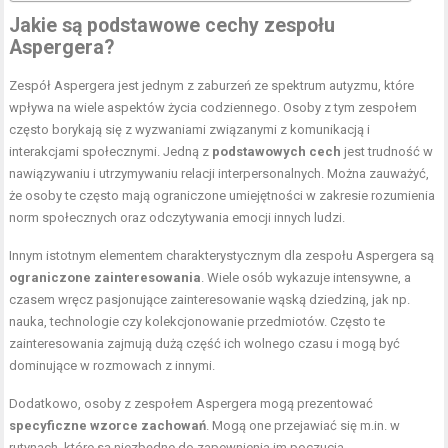
Jakie są podstawowe cechy zespołu
Aspergera?
Zespół Aspergera jest jednym z zaburzeń ze spektrum autyzmu, które
wpływa na wiele aspektów życia codziennego. Osoby z tym zespołem
często borykają się z wyzwaniami związanymi z komunikacją i
interakcjami społecznymi. Jedną z
podstawowych cech
jest trudność w
nawiązywaniu i utrzymywaniu relacji interpersonalnych. Można zauważyć,
że osoby te często mają ograniczone umiejętności w zakresie rozumienia
norm społecznych oraz odczytywania emocji innych ludzi.
Innym istotnym elementem charakterystycznym dla zespołu Aspergera są
ograniczone zainteresowania
. Wiele osób wykazuje intensywne, a
czasem wręcz pasjonujące zainteresowanie wąską dziedziną, jak np.
nauka, technologie czy kolekcjonowanie przedmiotów. Często te
zainteresowania zajmują dużą część ich wolnego czasu i mogą być
dominujące w rozmowach z innymi.
Dodatkowo, osoby z zespołem Aspergera mogą prezentować
specyficzne wzorce zachowań
. Mogą one przejawiać się m.in. w
rutynach, które są niezbędne do zapewnienia im poczucia