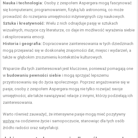
Nauka i technologia:
Osoby z zespołem Aspergera mogą fascynować
się komputerami, programowaniem, fizyką lub astronomią, co może
prowadzić do rozwijania umiejętności inżynieryjnych czy naukowych.
Sztuka i kreatywność:
Wielu z nich odnajduje pasję w sztukach
wizualnych, muzyce czy literaturze, co daje im możliwość wyrażenia siebie
i eksplorowania emocji.
Historia i geografia:
Dopracowane zainteresowania w tych dziedzinach
mogą przejawiać się w doskonałej znajomości dat, miejsc i wydarzeń, a
także w głębokim zrozumieniu kontekstów kulturowych.
Wsparcie dla tych zainteresowań jest kluczowe, ponieważ pomagają one
w
budowaniu pewności siebie
i mogą sprzyjać lepszemu
przystosowaniu się do życia społecznego. Poprzez angażowanie się w
pasje, osoby z zespołem Aspergera mogą nie tylko rozwijać swoje
umiejętności, ale także nawiązywać relacje z innymi, którzy podzielają ich
zainteresowania.
Warto również zauważyć, że intensywne pasje mogą mieć pozytywny
wpływ
na codzienne życie i samopoczucie, stanowiąc dla tych osób
źródło radości oraz satysfakcji.